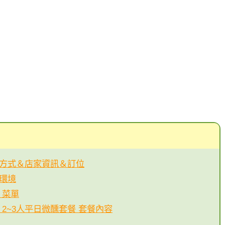
通方式＆店家資訊＆訂位
餐環境
｜菜單
｜2~3人平日微醺套餐 套餐內容