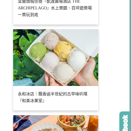
宜蘭頭城住宿『凱渡廣場酒店 THE
ARCHIPELAGO』水上樂園、百坪遊樂場
一票玩到底
永和冰店｜飄香逾半世紀的古早味叭噗
『和美冰果室』