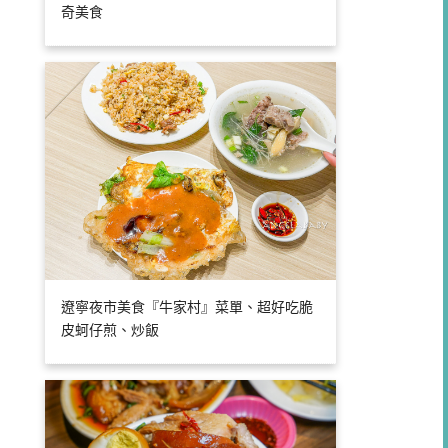
奇美食
遼寧夜市美食『牛家村』菜單、超好吃脆
皮蚵仔煎、炒飯