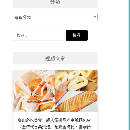
分類
分
類
搜
尋
關
鍵
近期文章
字:
龜山必吃美食｜超人氣排隊老字號麵包店
『金時代專業烘焙』預購金時代、團購傳