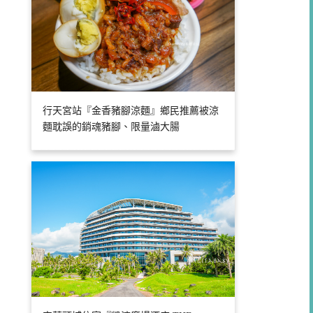
行天宮站『金香豬腳涼麵』鄉民推薦被涼
麵耽誤的銷魂豬腳、限量滷大腸