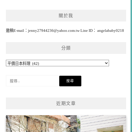
導
覽
關於我
邀稿E-mail：
jenny27944236@yahoo.com.tw
Line ID： angelababy0218
分類
分
類
搜
尋
關
鍵
近期文章
字: