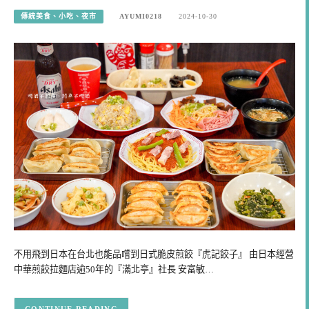
傳統美食、小吃、夜市
AYUMI0218
2024-10-30
不用飛到日本在台北也能品嚐到日式脆皮煎餃『虎記餃子』 由日本經營
中華煎餃拉麵店逾50年的『滿北亭』社長 安富敏…