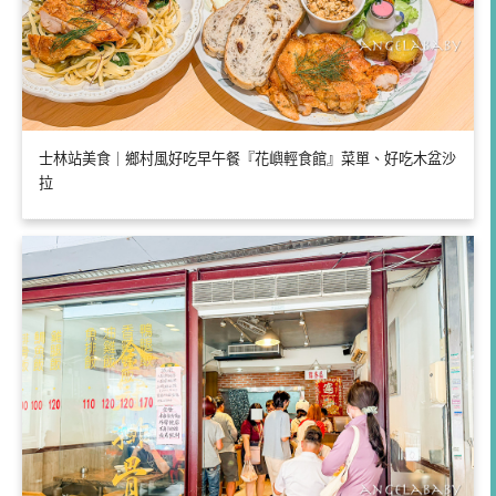
士林站美食｜鄉村風好吃早午餐『花嶼輕食館』菜單、好吃木盆沙
拉