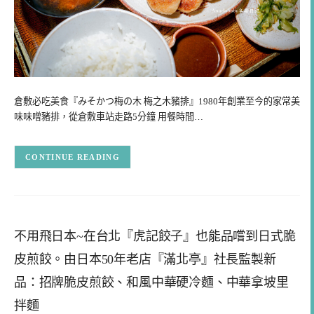
倉敷必吃美食『みそかつ梅の木 梅之木豬排』1980年創業至今的家常美
味味噌豬排，從倉敷車站走路5分鐘 用餐時間…
CONTINUE READING
不用飛日本~在台北『虎記餃子』也能品嚐到日式脆
皮煎餃。由日本50年老店『滿北亭』社長監製新
品：招牌脆皮煎餃、和風中華硬冷麵、中華拿坡里
拌麵