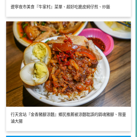
遼寧夜市美食『牛家村』菜單、超好吃脆皮蚵仔煎、炒飯
行天宮站『金香豬腳涼麵』鄉民推薦被涼麵耽誤的銷魂豬腳、限量
滷大腸