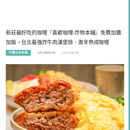
新莊最好吃的咖哩『喜歡咖哩-炸物本舖』免費加醬
加飯、台北最強炸牛肉漢堡排、激辛熟成咖哩
平價日本料理
AYUMI0218
2024-08-26