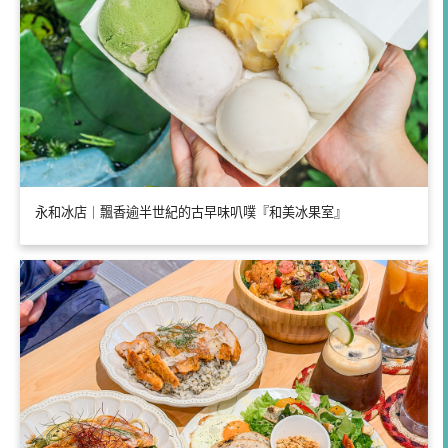
永和冰店｜飄香逾半世紀的古早味叭噗『和美冰果室』