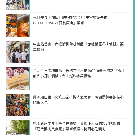
林口美食｜超值418牛排吃到飽『牛室炙燒牛排
BEEFHOUSE 林口長庚店』菜單
中山站美食｜赤峰街排隊排骨飯『赤峰街無名排骨飯』菜
單價格
台北生日蛋糕推薦｜板橋在地人推薦CP值最高甜點『No.1
甜點小舖』價格、台北爆料水果蛋糕
蘆洲廟口夜市必吃15家排隊人氣美食、蘆洲湧蓮寺銅板小
吃懶人包
桃園新屋美食｜最佳神農獎、養鵝達人家的超好吃鵝肉
『建業鵝肉美食館』菜單價格、桃園必吃鵝肉