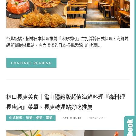
台北板橋、樹林日本料理推薦『沐野橫町』主打浮誇日式料理、海鮮丼
飯 近鄰樹林車站，店內滿滿的日本插畫居然出自老闆…
CONTINUE READING
林口長庚美食｜龜山隱藏版超值海鮮料理『森料理
長庚店』菜單、長庚轉運站好吃推薦
中式料理、和菜、桌菜、臺菜
AYUMI0218
2023-12-18