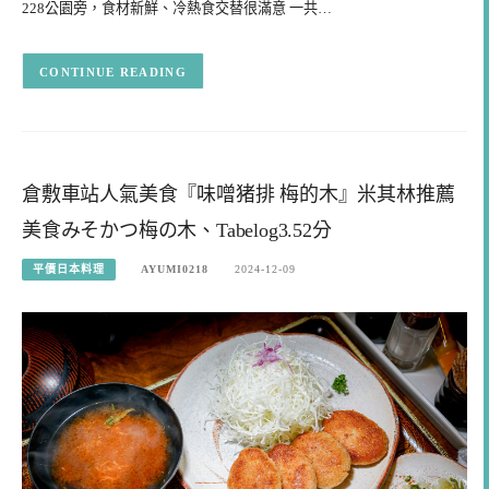
228公園旁，食材新鮮、冷熱食交替很滿意 一共…
CONTINUE READING
倉敷車站人氣美食『味噌猪排 梅的木』米其林推薦
美食みそかつ梅の木、Tabelog3.52分
平價日本料理
AYUMI0218
2024-12-09