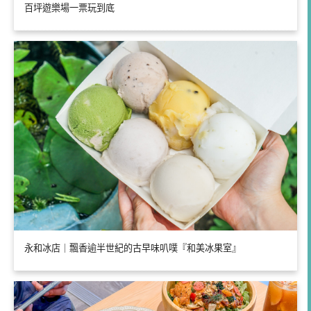
百坪遊樂場一票玩到底
永和冰店｜飄香逾半世紀的古早味叭噗『和美冰果室』