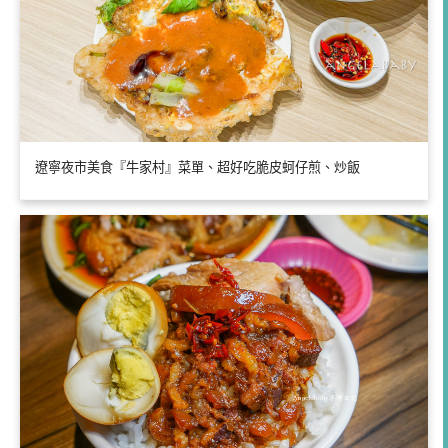
遼寧夜市美食『牛家村』菜單、超好吃脆皮蚵仔煎、炒飯