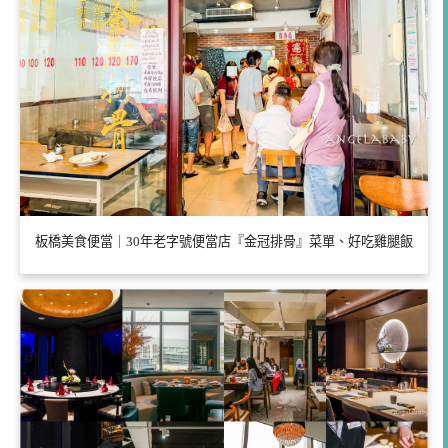
板橋美食便當｜30年老字號便當店『金冠排骨』菜單、好吃雞腿飯