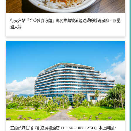
行天宮站『金香豬腳涼麵』鄉民推薦被涼麵耽誤的銷魂豬腳、限量
滷大腸
宜蘭頭城住宿『凱渡廣場酒店 THE ARCHIPELAGO』水上樂園、