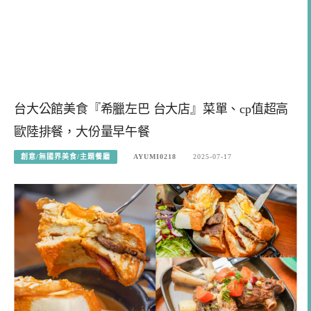
台大公館美食『希臘左巴 台大店』菜單、cp值超高
歐陸排餐，大份量早午餐
創意/無國界美食/主題餐廳
AYUMI0218
2025-07-17