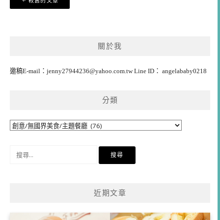
較舊的文章
章
導
覽
關於我
邀稿E-mail：
jenny27944236@yahoo.com.tw
Line ID： angelababy0218
分類
分
類
搜
尋
關
鍵
近期文章
字: