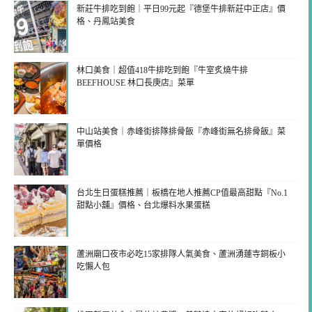
新莊牛排吃到飽｜平日99元起『德堡牛排新莊中正店』價
格、丹鳳站美食
林口美食｜超值418牛排吃到飽『牛室炙燒牛排
BEEFHOUSE 林口長庚店』菜單
中山站美食｜赤峰街排隊排骨飯『赤峰街無名排骨飯』菜
單價格
台北生日蛋糕推薦｜板橋在地人推薦CP值最高甜點『No.1
甜點小舖』價格、台北爆料水果蛋糕
蘆洲廟口夜市必吃15家排隊人氣美食、蘆洲湧蓮寺銅板小
吃懶人包