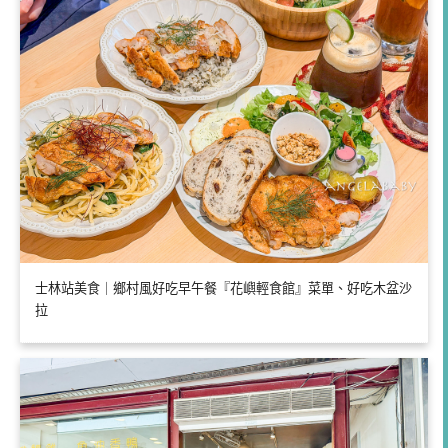
士林站美食｜鄉村風好吃早午餐『花嶼輕食館』菜單、好吃木盆沙
拉