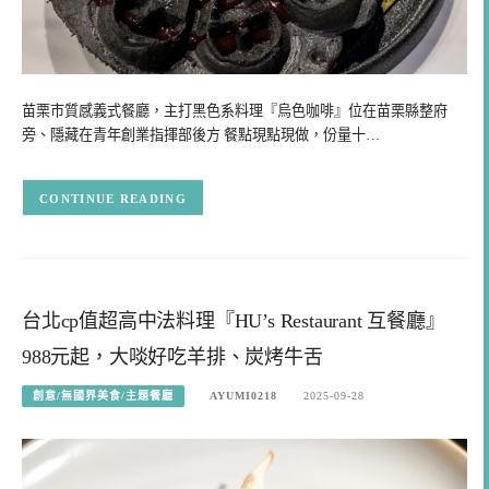
苗栗市質感義式餐廳，主打黑色系料理『烏色咖啡』位在苗栗縣整府
旁、隱藏在青年創業指揮部後方 餐點現點現做，份量十…
CONTINUE READING
台北cp值超高中法料理『HU’s Restaurant 互餐廳』
988元起，大啖好吃羊排、炭烤牛舌
創意/無國界美食/主題餐廳
AYUMI0218
2025-09-28