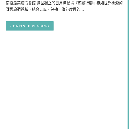
南投最美渡假會館 遺世獨立的日月潭秘境『遊獵行腳』宛如世外桃源的
野奢旅宿體驗，結合villa、包棟、海外度假的…
CONTINUE READING