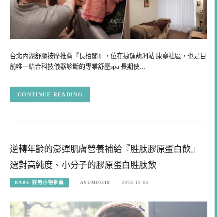
台北內湖舒壓按摩推薦『長栢閣』，位在捷運葫洲站 康寧社區，也是目
前唯一結合科技儀器診斷的專業舒壓spa 長期使…
CONTINUE READING
逆轉年齡的澎彈肌膚營養補給『胜肽膠原蛋白飲』
選對高純度、小分子的膠原蛋白胜肽飲
BABE 好用小物推薦
AYUMI0218
2023-12-05