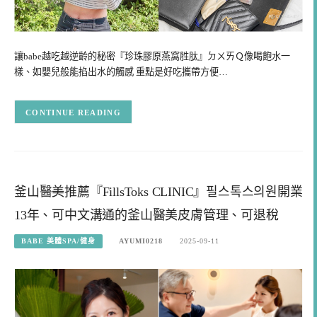
讓babe越吃越逆齡的秘密『珍珠膠原燕窩胜肽』ㄉㄨㄞＱ像喝飽水一
樣、如嬰兒般能掐出水的觸感 重點是好吃攜帶方便…
CONTINUE READING
釜山醫美推薦『FillsToks CLINIC』필스톡스의원開業
13年、可中文溝通的釜山醫美皮膚管理、可退稅
BABE 美體SPA/健身
AYUMI0218
2025-09-11