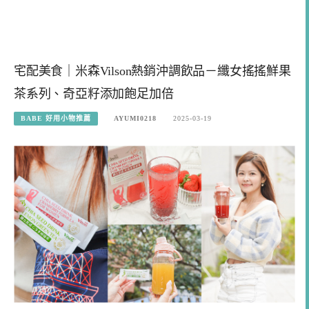
宅配美食｜米森Vilson熱銷沖調飲品－纖女搖搖鮮果
茶系列、奇亞籽添加飽足加倍
BABE 好用小物推薦
AYUMI0218
2025-03-19