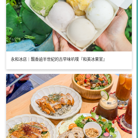
永和冰店｜飄香逾半世紀的古早味叭噗『和美冰果室』