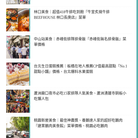
林口美食｜超值418牛排吃到飽『牛室炙燒牛排
BEEFHOUSE 林口長庚店』菜單
中山站美食｜赤峰街排隊排骨飯『赤峰街無名排骨飯』菜
單價格
台北生日蛋糕推薦｜板橋在地人推薦CP值最高甜點『No.1
甜點小舖』價格、台北爆料水果蛋糕
蘆洲廟口夜市必吃15家排隊人氣美食、蘆洲湧蓮寺銅板小
吃懶人包
桃園新屋美食｜最佳神農獎、養鵝達人家的超好吃鵝肉
『建業鵝肉美食館』菜單價格、桃園必吃鵝肉