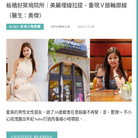
板橋好萊塢院所｜美麗埋線拉提、重現Ｖ臉輪廓線
（醫生：黃傑）
BABE 好用小物推薦
AYUMI0218
2023-11-09
愛美的男性女性朋友，過了30歲都會在意臉龐不再緊、澎、豐潤～ 不小
心就洩露出年紀 babe打過肉毒縮小咀嚼肌、…
CONTINUE READING