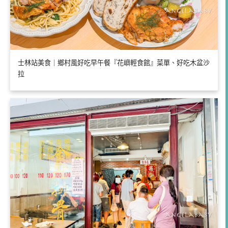
士林站美食｜鄉村風好吃早午餐『花嶼輕食館』菜單、好吃木盆沙
拉