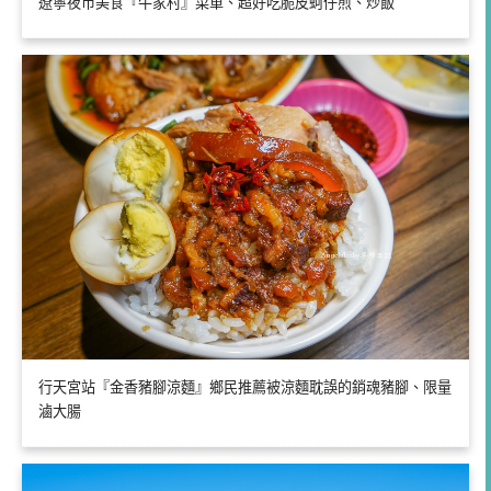
遼寧夜市美食『牛家村』菜單、超好吃脆皮蚵仔煎、炒飯
行天宮站『金香豬腳涼麵』鄉民推薦被涼麵耽誤的銷魂豬腳、限量
滷大腸