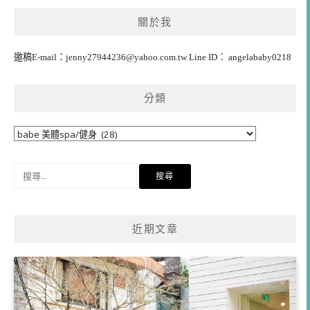
覽
關於我
邀稿E-mail：
jenny27944236@yahoo.com.tw
Line ID： angelababy0218
分類
分
類
搜
尋
關
鍵
近期文章
字: