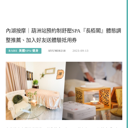
內湖按摩｜葫洲站預約制舒壓SPA『長栢閣』體態調
整推薦、加入好友送體驗抵用券
BABE 美體SPA/健身
AYUMI0218
2023-09-13