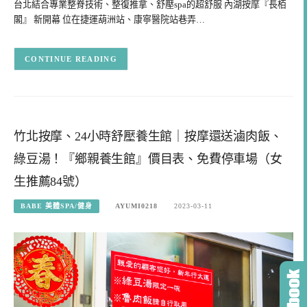
台北結合專業整脊技術、整復推拿、舒壓spa的超舒服 內湖按摩『長栢
閣』 新開幕 位在捷運葫洲站、康寧醫院站巷弄…
CONTINUE READING
竹北按摩、24小時舒壓養生館｜按摩還送滷肉飯、
綠豆湯！『鄉親養生館』價目表、免費停車場（女
生推薦84號）
BABE 美體SPA/健身
AYUMI0218
2023-03-11