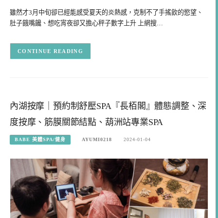
雖然才3月中旬卻已經能感受夏天的炎熱感，克制不了手搖飲的慾望、
肚子餓嘴饞、想吃宵夜卻又擔心秤子數字上升 上網搜…
CONTINUE READING
內湖按摩｜預約制舒壓SPA『長栢閣』體態調整、深
度按摩、筋膜關節結點、葫洲站專業SPA
BABE 美體SPA/健身
AYUMI0218
2024-01-04