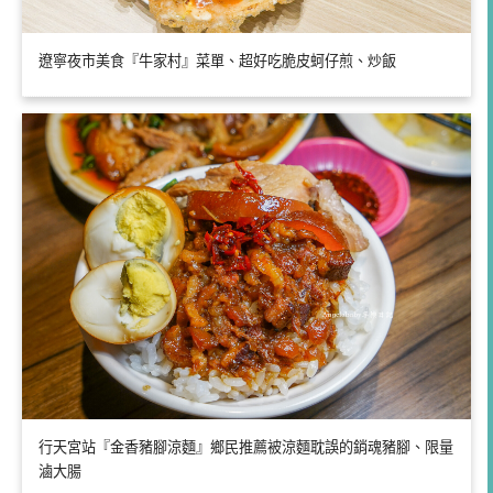
遼寧夜市美食『牛家村』菜單、超好吃脆皮蚵仔煎、炒飯
行天宮站『金香豬腳涼麵』鄉民推薦被涼麵耽誤的銷魂豬腳、限量
滷大腸