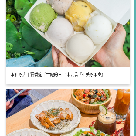
永和冰店｜飄香逾半世紀的古早味叭噗『和美冰果室』