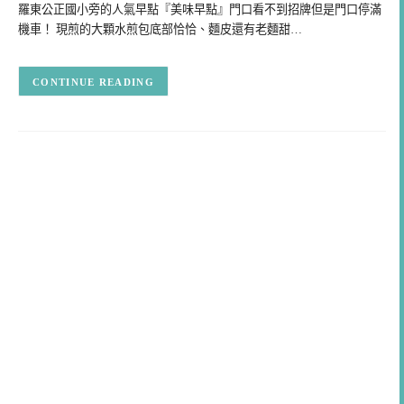
羅東公正國小旁的人氣早點『美味早點』門口看不到招牌但是門口停滿
機車！ 現煎的大顆水煎包底部恰恰、麵皮還有老麵甜…
CONTINUE READING