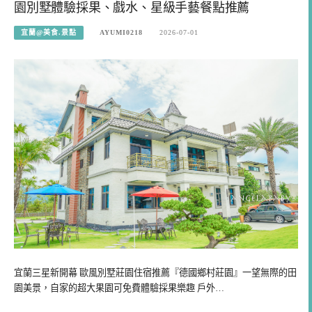
園別墅體驗採果、戲水、星級手藝餐點推薦
宜蘭@美食.景點
AYUMI0218
2026-07-01
宜蘭三星新開幕 歐風別墅莊園住宿推薦『德國鄉村莊園』一望無際的田
園美景，自家的超大果園可免費體驗採果樂趣 戶外…