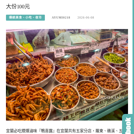
大份100元
傳統美食、小吃、夜市
AYUMI0218
2026-06-08
宜蘭必吃煙燻滷味『鴨喜露』在宜蘭共有五家分店，羅東、礁溪、五結