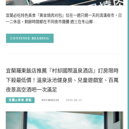
宜蘭必吃特色美食『黃金燒肉刈包』位在一週只開一天的清溝夜市，日
一二休息，剩餘時間都在不同夜市擺攤 週三在冬山鄉…
CONTINUE READING
宜蘭羅東飯店推薦『村却國際溫泉酒店』訂房限時
下殺最低價！溫泉泳池健身房、兒童遊戲室、百萬
夜景高空酒吧一次滿足
宜蘭@美食.景點
AYUMI0218
2026-06-15