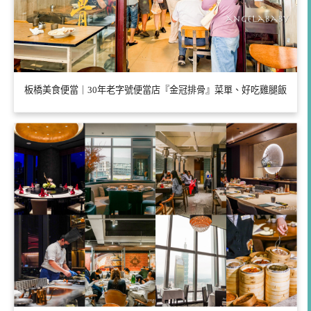
板橋美食便當｜30年老字號便當店『金冠排骨』菜單、好吃雞腿飯