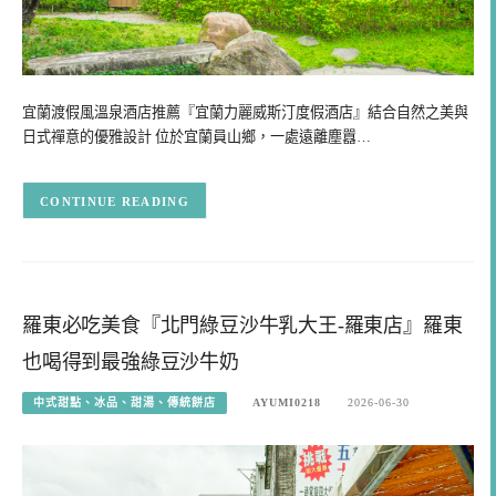
宜蘭渡假風溫泉酒店推薦『宜蘭力麗威斯汀度假酒店』結合自然之美與
日式禪意的優雅設計 位於宜蘭員山鄉，一處遠離塵囂…
CONTINUE READING
羅東必吃美食『北門綠豆沙牛乳大王-羅東店』羅東
也喝得到最強綠豆沙牛奶
中式甜點、冰品、甜湯、傳統餅店
AYUMI0218
2026-06-30