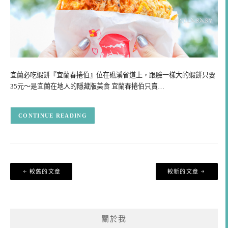
宜蘭必吃蝦餅『宜蘭春捲伯』位在礁溪省道上，跟臉一樣大的蝦餅只要
35元～是宜蘭在地人的隱藏版美食 宜蘭春捲伯只賣…
CONTINUE READING
文
較舊的文章
較新的文章
章
導
覽
關於我