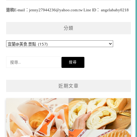
邀稿E-mail：
jenny27944236@yahoo.com.tw
Line ID： angelababy0218
分類
分
類
搜
尋
關
鍵
近期文章
字: