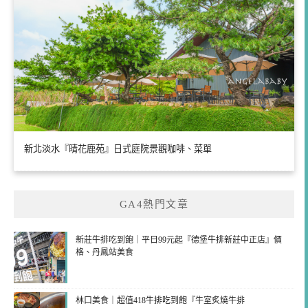
新北淡水『晴花鹿苑』日式庭院景觀咖啡、菜單
GA4熱門文章
新莊牛排吃到飽｜平日99元起『德堡牛排新莊中正店』價
格、丹鳳站美食
林口美食｜超值418牛排吃到飽『牛室炙燒牛排