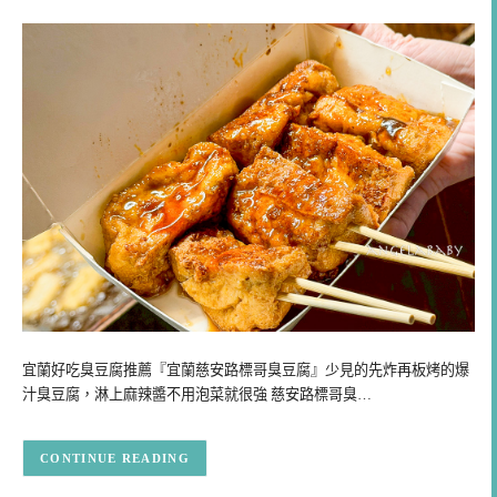
宜蘭好吃臭豆腐推薦『宜蘭慈安路標哥臭豆腐』少見的先炸再板烤的爆
汁臭豆腐，淋上麻辣醬不用泡菜就很強 慈安路標哥臭…
CONTINUE READING