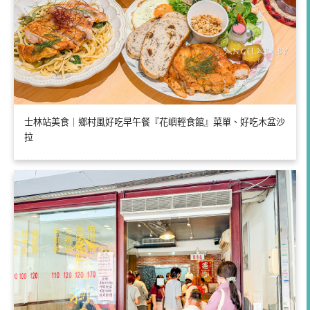
士林站美食｜鄉村風好吃早午餐『花嶼輕食館』菜單、好吃木盆沙
拉