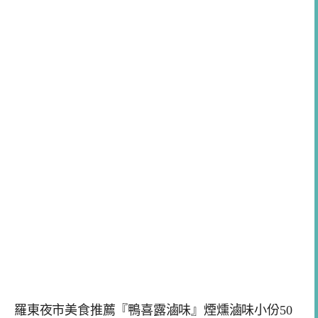
羅東夜市美食推薦『鴨喜露滷味』煙燻滷味小份50