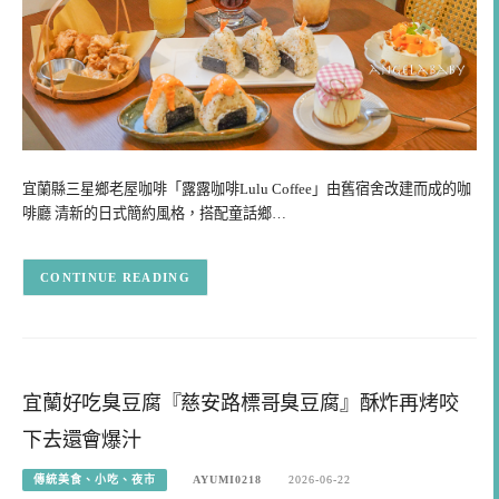
宜蘭縣三星鄉老屋咖啡「露露咖啡Lulu Coffee」由舊宿舍改建而成的咖
啡廳 清新的日式簡約風格，搭配童話鄉…
CONTINUE READING
宜蘭好吃臭豆腐『慈安路標哥臭豆腐』酥炸再烤咬
下去還會爆汁
傳統美食、小吃、夜市
AYUMI0218
2026-06-22