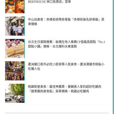
BEEFHOUSE 林口長庚店』菜單
中山站美食｜赤峰街排隊排骨飯『赤峰街無名排骨飯』菜
單價格
台北生日蛋糕推薦｜板橋在地人推薦CP值最高甜點『No.1
甜點小舖』價格、台北爆料水果蛋糕
蘆洲廟口夜市必吃15家排隊人氣美食、蘆洲湧蓮寺銅板小
吃懶人包
桃園新屋美食｜最佳神農獎、養鵝達人家的超好吃鵝肉
『建業鵝肉美食館』菜單價格、桃園必吃鵝肉