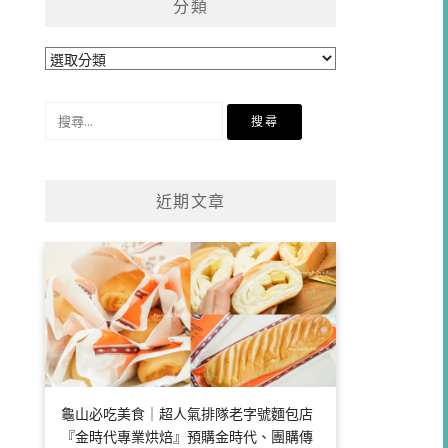
分類
分
類
搜
尋
關
鍵
近期文章
字:
龜山必吃美食｜超人氣排隊老字號麵包店
『金時代專業烘焙』預購金時代、團購傳