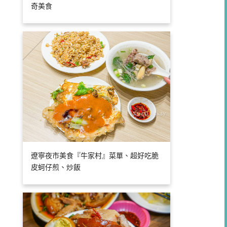
奇美食
遼寧夜市美食『牛家村』菜單、超好吃脆
皮蚵仔煎、炒飯