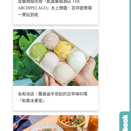
宜蘭頭城住宿『凱渡廣場酒店 THE
ARCHIPELAGO』水上樂園、百坪遊樂場
一票玩到底
永和冰店｜飄香逾半世紀的古早味叭噗
『和美冰果室』