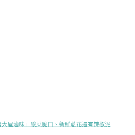
營大屋滷味』酸菜脆口、新鮮蔥花還有辣椒泥