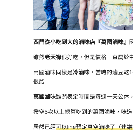
西門從小吃到大的滷味店『萬國滷味』
雖然
老天祿
很好吃，但是價格一直屬於
萬國滷味同樣是
冷滷味
，當時的滷豆乾1
很飽
萬國滷味
雖然表定時間是每週一天公休
撲空5次以上總算吃到的萬國滷味，味
居然已經
可以line預定真空滷味了（建