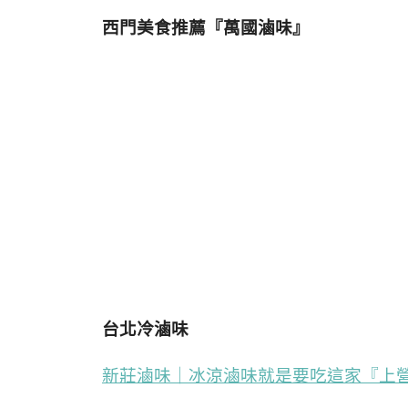
西門美食推薦『萬國滷味』
台北冷滷味
新莊滷味｜冰涼滷味就是要吃這家『上