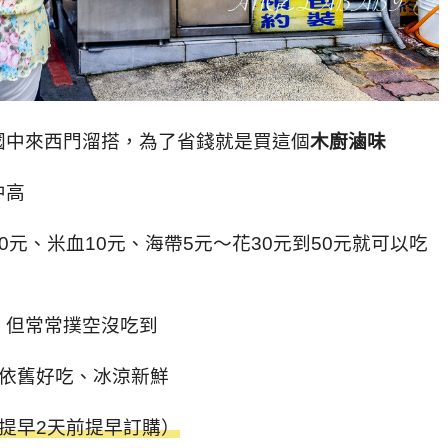
國中來西門溜搭，為了省錢就是買這個
木廚滷味
中高
0元、米血10元、海帶5元～花30元到50元就可以吃
，但常常撲空沒吃到
道依舊好吃、冰涼新鮮
議提早2天前提早訂購）