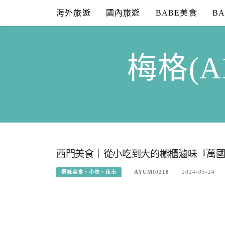
Skip
海外旅遊
國內旅遊
BABE美食
B
to
content
梅格(A
西門美食｜從小吃到大的櫥櫃滷味『萬國滷
AYUMI0218
2024-05-24
傳統美食、小吃、夜市