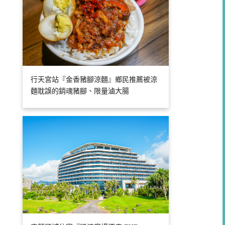
行天宮站『金香豬腳涼麵』鄉民推薦被涼
麵耽誤的銷魂豬腳、限量滷大腸