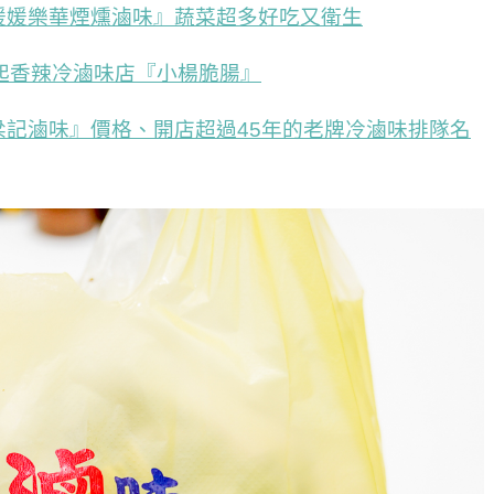
媛媛樂華煙燻滷味』蔬菜超多好吃又衛生
起香辣冷滷味店『小楊脆腸』
記滷味』價格、開店超過45年的老牌冷滷味排隊名