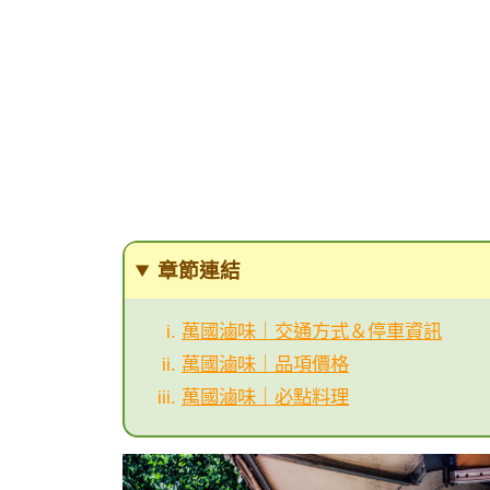
章節連結
萬國滷味｜交通方式＆停車資訊
萬國滷味｜品項價格
萬國滷味｜必點料理