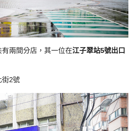
共有兩間分店，其一位在
江子翠站
5
號出口
化街
2
號