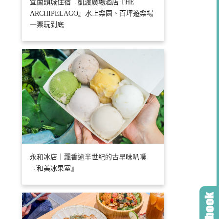
宜蘭頭城住宿『凱渡廣場酒店 THE
ARCHIPELAGO』水上樂園、百坪遊樂場
一票玩到底
永和冰店｜飄香逾半世紀的古早味叭噗
『和美冰果室』