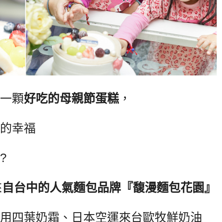
一顆
好吃的母親節蛋糕
，
的幸福
?
來
自台中的人氣麵包品牌『馥漫麵包花園』
用四葉奶霜、日本空運來台歐牧鮮奶油