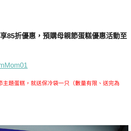
享
85
折優惠，預購母親節蛋糕優惠活動至
y/fmMom01
節主題蛋糕，就送保冷袋一只（數量有限、送完為