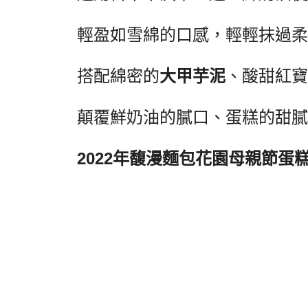
輕盈如雪綿的口感，輕輕抹過柔
搭配綿密的
大甲芋泥
、
酸甜紅寶
顛覆鮮奶油的膩口、蛋糕的甜膩
2022
年馥漫麵包花園母親節蛋