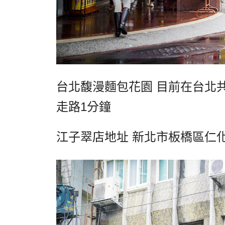
台北馥漫麵包花園
目前在台北
走路
1
分鐘
江子翠店地址
新北市板橋區仁