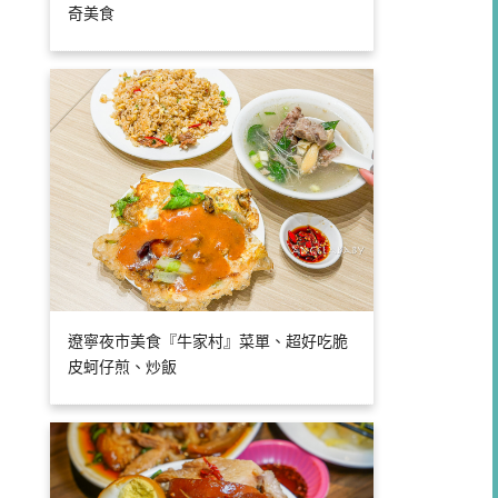
奇美食
遼寧夜市美食『牛家村』菜單、超好吃脆
皮蚵仔煎、炒飯