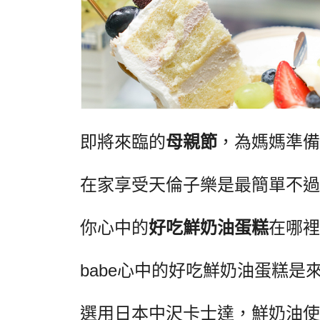
即將來臨的
母親節
，為媽媽準備
在家享受天倫子樂是最簡單不過
你
心中的
好吃鮮奶油蛋糕
在哪裡
babe
心中的好吃鮮奶油蛋糕是
選用日本中沢卡士達，鮮奶油使