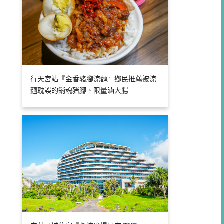
行天宮站『金香豬腳涼麵』鄉民推薦被涼
麵耽誤的銷魂豬腳、限量滷大腸