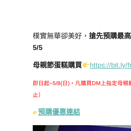
搶先預購最高
樸實無華卻美好，
5/5
母親節蛋糕購買
https://bit.l
即日起
~5/8(
日
)
，凡購買
DM
上指定母親
止）
預購優惠連結