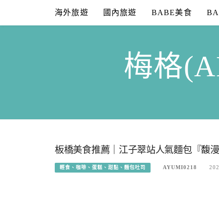
Skip
海外旅遊
國內旅遊
BABE美食
B
to
content
梅格(A
板橋美食推薦｜江子翠站人氣麵包『馥漫麵包花園 
AYUMI0218
202
輕食、咖啡、蛋糕、甜點、麵包吐司