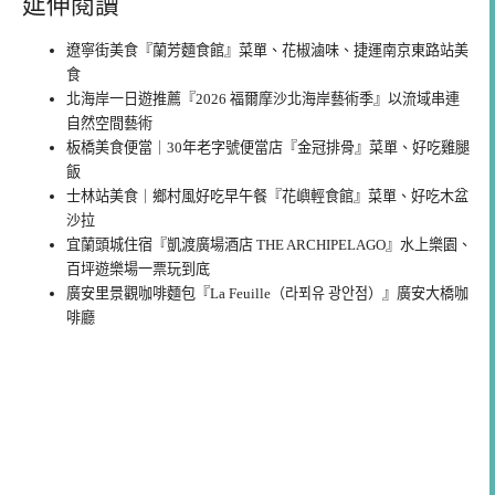
延伸閱讀
遼寧街美食『蘭芳麵食館』菜單、花椒滷味、捷運南京東路站美
食
北海岸一日遊推薦『2026 福爾摩沙北海岸藝術季』以流域串連
自然空間藝術
板橋美食便當｜30年老字號便當店『金冠排骨』菜單、好吃雞腿
飯
士林站美食｜鄉村風好吃早午餐『花嶼輕食館』菜單、好吃木盆
沙拉
宜蘭頭城住宿『凱渡廣場酒店 THE ARCHIPELAGO』水上樂園、
百坪遊樂場一票玩到底
廣安里景觀咖啡麵包『La Feuille（라푀유 광안점）』廣安大橋咖
啡廳