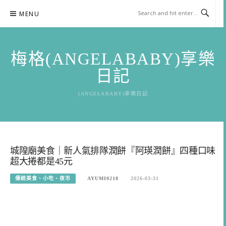
Skip
MENU
to
content
梅格(ANGELABABY)享樂
日記
(ANGELABABY)享樂日記
城隍廟美食｜新人氣排隊潤餅『阿瑛潤餅』四種口味
超大捲都是45元
傳統美食、小吃、夜市
AYUMI0218
2026-03-31