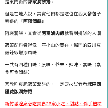
是東門街的
郭家潤餅捲
，
但是在地人說，其實他們都是吃位在
西大發包子
旁邊的『
阿瑛潤餅』
阿瑛潤餅，其實從
阿富滷肉飯
就看到排隊的人潮
蔬菜配料疊得像一座小山的實在，獨門的四川豆
鼓辣椒增添風味
一共有四種口味：原味、芥末、辣味、素味（素
食可食潤餅）
喜歡吃爽脆蔬菜潤餅的，一定要來試看看
城隍廟
隱藏版潤餅捲
新竹城隍廟必吃美食26家小吃、甜點、伴手禮精