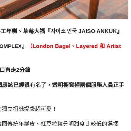
手工年糕、草莓大福
『
자이소 안국 JAISO ANKUK』
（London Bagel、Layered 和 Artist
OMPLEX』
口直走2分鐘
韓國應該已經很有名了，透明櫥窗裡兩個服務人員正手
的獨立摺紙提袋超可愛！
韓國傳統年糕皮、紅豆粒粒分明甜度比較低的選擇