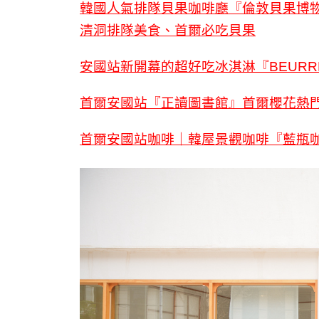
韓國人氣排隊貝果咖啡廳『倫敦貝果博物館Lo
清洞排隊美食、首爾必吃貝果
安國站新開幕的超好吃冰淇淋『BEURRE
首爾安國站『正讀圖書館』首爾櫻花熱
首爾安國站咖啡｜韓屋景觀咖啡『藍瓶咖啡Blue