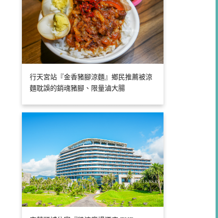
行天宮站『金香豬腳涼麵』鄉民推薦被涼
麵耽誤的銷魂豬腳、限量滷大腸