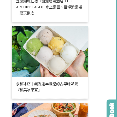
宜蘭頭城住宿『凱渡廣場酒店 THE
ARCHIPELAGO』水上樂園、百坪遊樂場
一票玩到底
永和冰店｜飄香逾半世紀的古早味叭噗
『和美冰果室』