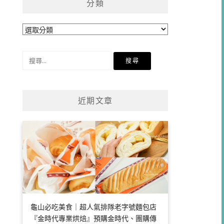
分類
分
類
搜
尋
關
鍵
近期文章
字:
龜山必吃美食｜超人氣排隊老字號麵包店
『金時代專業烘焙』預購金時代、團購傳