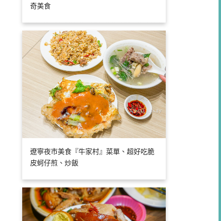
奇美食
遼寧夜市美食『牛家村』菜單、超好吃脆
皮蚵仔煎、炒飯