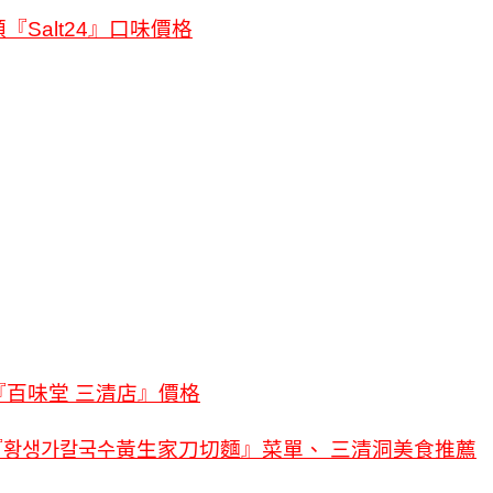
Salt24』口味價格
百味堂 三清店』價格
『황생가칼국수黃生家刀切麵』菜單、 三清洞美食推薦