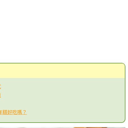
式
境
草莓年糕好吃嗎？