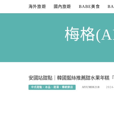
Skip
海外旅遊
國內旅遊
BABE美食
B
to
content
梅格(A
安國站甜點｜韓國藍絲推薦甜水果年糕『자이소
AYUMI0218
2024
中式甜點、冰品、甜湯、傳統餅店