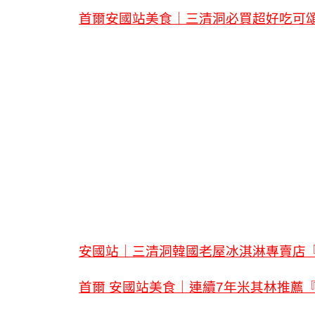
首爾安國站美食｜三清洞必買超好吃可頌『
安國站｜三清洞韓國老屋冰淇淋專賣店『
首爾 安國站美食｜連續7年米其林推薦