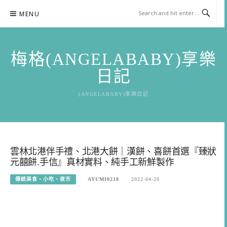
Skip
MENU
to
content
梅格(ANGELABABY)享樂
日記
(ANGELABABY)享樂日記
雲林北港伴手禮、北港大餅｜漢餅、喜餅首選『臻狀
元囍餅.手信』真材實料、純手工新鮮製作
傳統美食、小吃、夜市
AYUMI0218
2022-04-20