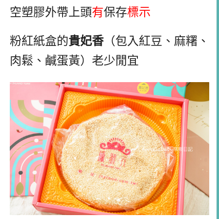
空塑膠外帶上頭
有
保存
標示
粉紅紙盒的
貴妃香
（包入紅豆、麻糬、
肉鬆、鹹蛋黃）老少閒宜