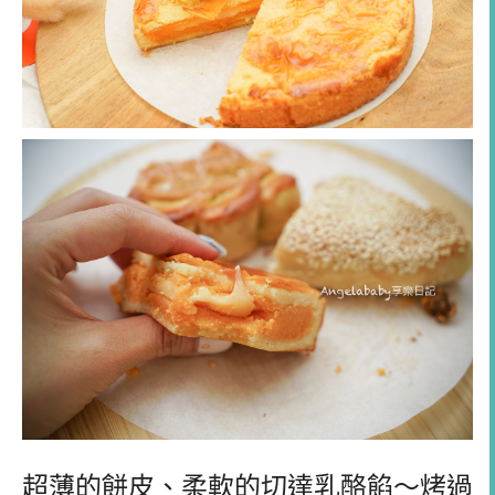
超薄的餅皮、柔軟的切達乳酪餡～烤過