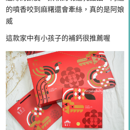
的噴香咬到麻糬還會牽絲，真的是阿娘
威
這款家中有小孩子的補鈣很推薦喔