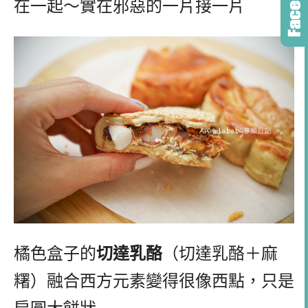
在一起～實在邪惡的一片接一片
橘色盒子的
切達乳酪
（切達乳酪＋麻
糬）融合西方元素變得很像西點，只是