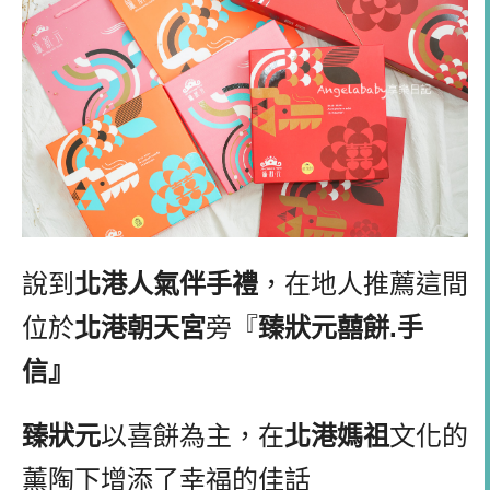
說到
北港人氣伴手禮
，在地人推薦這間
位於
北港朝天宮
旁『
臻狀元囍餅
.
手
信』
臻狀元
以喜餅為主，在
北港媽祖
文化的
薰陶下增添了幸福的佳話