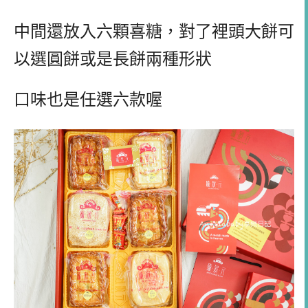
中間還放入六顆喜糖，對了裡頭大餅可
以選圓餅或是長餅兩種形狀
口味也是任選六款喔