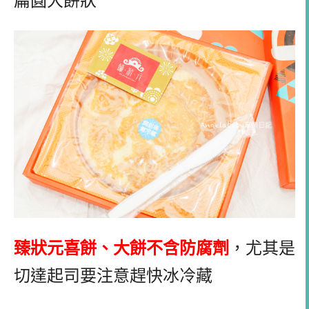
扁圓大餅狀
臻狀元喜餅、大餅不含防腐劑
，尤其是
切達起司要注意趕快冰冷藏