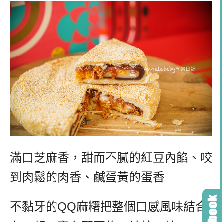
滿口芝麻香，甜而不膩的紅豆內餡、咬
到肉鬆的肉香、鹹蛋黃的蛋香
不黏牙的
QQ
麻糬把整個口感風味結合