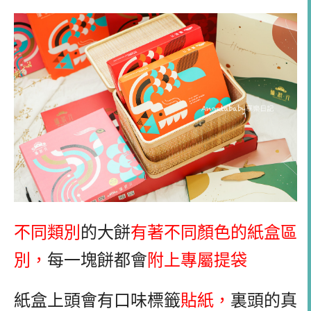
不同類別
的大餅
有著不同顏色的紙盒區
別，
每一塊餅都會
附上專屬提袋
紙盒上頭會有口味標籤
貼紙，
裏頭的真