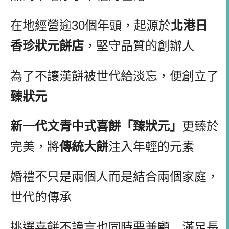
在地經營逾
30
個年頭，起源於
北港日
香珍狀元餅店
，堅守品質的創辦人
為了不讓漢餅被世代給淡忘，便創立了
臻狀元
新一代文青中式喜餅「臻狀元」
更臻於
完美，將
傳統大餅
注入年輕的元素
婚禮不只是兩個人而是結合兩個家庭，
世代的傳承
挑選喜餅不諱言也同時要兼顧
…
滿足長