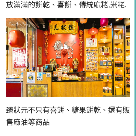
放滿滿的餅乾、喜餅、傳統麻
粩
,
米
粩
,
臻狀元不只有喜餅、糖果餅乾、還有販
售麻油等商品