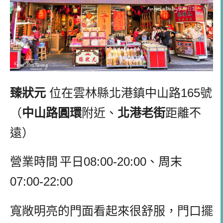
臻狀元
位在雲林縣北港鎮中山路
165
號
（
中山路圓環
附近、
北港老街
距離不
遠）
營業時間
平日
08:00-20:00
、周末
07:00-22:00
寬敞明亮的門面看起來很舒服，門口擺