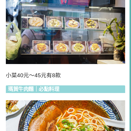
小菜40元～45元有8款
瑪賀牛肉麵｜必點料理