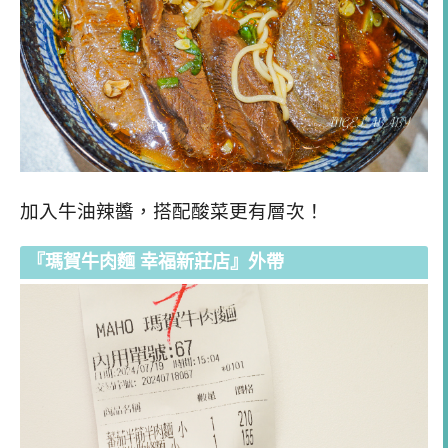
加入牛油辣醬，搭配酸菜更有層次！
『瑪賀牛肉麵 幸福新莊店』外帶