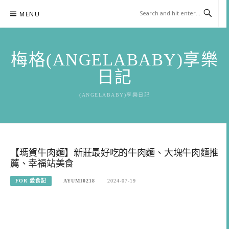
Skip
MENU
to
content
梅格(ANGELABABY)享樂
日記
(ANGELABABY)享樂日記
【瑪賀牛肉麵】新莊最好吃的牛肉麵、大塊牛肉麵推
薦、幸福站美食
FOR 愛食記
AYUMI0218
2024-07-19