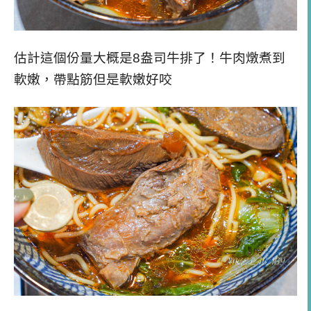
估計這個份量大概是8盎司牛排了！牛肉燉煮到
軟嫩，帶點筋但是軟嫩好咬