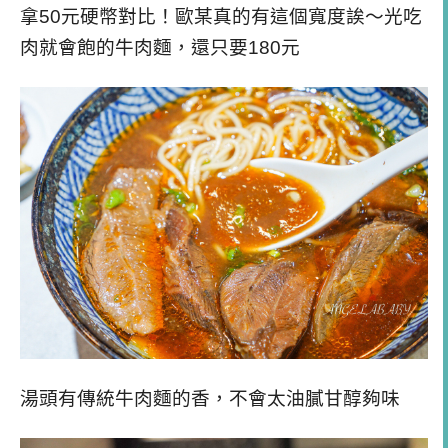
拿50元硬幣對比！歐某真的有這個寬度誒～光吃
肉就會飽的牛肉麵，還只要180元
湯頭有傳統牛肉麵的香，不會太油膩甘醇夠味