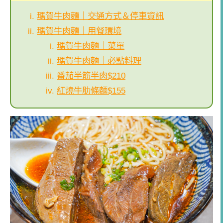
瑪賀牛肉麵｜交通方式＆停車資訊
瑪賀牛肉麵｜用餐環境
瑪賀牛肉麵｜菜單
瑪賀牛肉麵｜必點料理
番茄半筋半肉$210
紅燒牛肋條麵$155