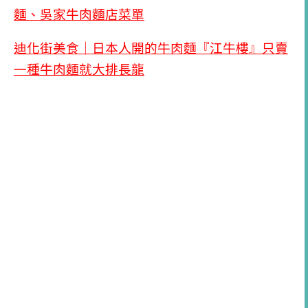
麵、吳家牛肉麵店菜單
迪化街美食｜日本人開的牛肉麵『江牛樓』只賣
一種牛肉麵就大排長龍