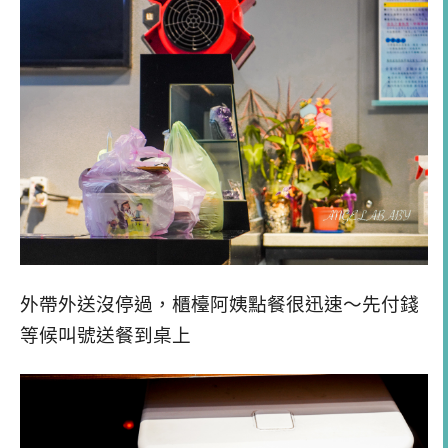
外帶外送沒停過，櫃檯阿姨點餐很迅速～先付錢
等候叫號送餐到桌上