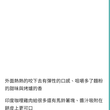
外面熱熱的咬下去有彈性的口感、咀嚼多了麵粉
的甜味與烤爐的香
印度咖哩雞肉給很多還有馬鈴薯塊、醬汁吸附在
餅皮上更可口