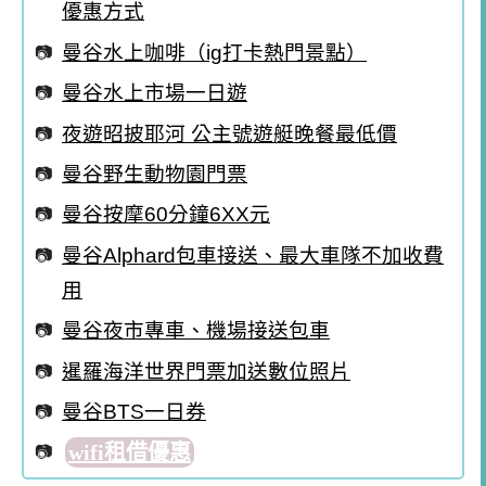
優惠方式
曼谷水上咖啡（ig打卡熱門景點）
曼谷水上市場一日遊
夜遊昭披耶河 公主號遊艇晚餐最低價
曼谷野生動物園門票
曼谷按摩60分鐘6XX元
曼谷Alphard包車接送、最大車隊不加收費
用
曼谷夜市專車、機場接送包車
暹羅海洋世界門票加送數位照片
曼谷BTS一日券
wifi租借優惠