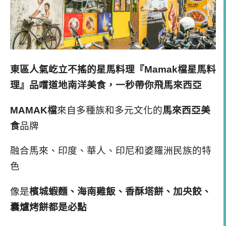
東區人氣屹立不搖的星馬料理『Mamak檔星馬料
理』品嚐道地南洋美食，一秒帶你飛馬來西亞
MAMAK檔
來自多種族和多元文化的
馬來西亞美
食
品牌
融合馬來、印度、華人、印尼和婆羅洲民族的特
色
像是
檳城蝦麵、海南雞飯、香酥塔餅、加央餃、
囊爐烤餅都是必點