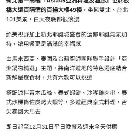
新北第一高樓『
Asia49
亞洲料理及酒廊』位於板
橋大遠百
隔壁的百揚大樓
49
樓
，坐擁雙北、台北
101
美景，白天夜晚都很浪漫
絕美視野加上
新北耶誕城
盛會的濃郁耶誕氣氛加
持，讓用餐更是滿滿的幸福感
由馬來西亞、泰國及台籍廚師團隊聯手設計「亞
洲鍋物精選」主題，將南洋道地的特色湯底結合
新鮮嚴選食材，共有六款可以挑選
搭配
涼拌青木瓜絲、泰式蝦餅、沙嗲雞肉串、泰
式炒粿條佐炭烤大蝦
等，多道
經典泰式料理
，舌
尖泰國大馬去
即日起至
12
月
31
日平日晚餐及週末全天供應