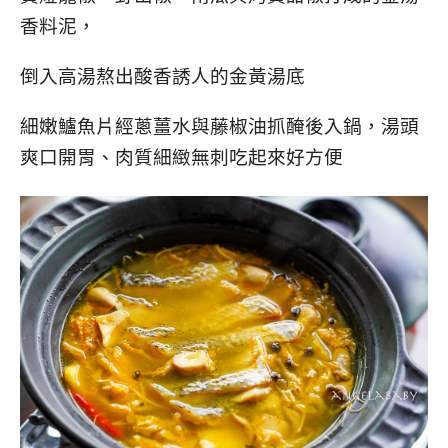
香料泥，
倒入高湯熬出酸香誘人的金黃湯底
細嫩鱸魚片經蔥薑水與藤椒油抓醃後入鍋，
湯頭
爽口開胃、肉質細緻無刺吃起來好方便