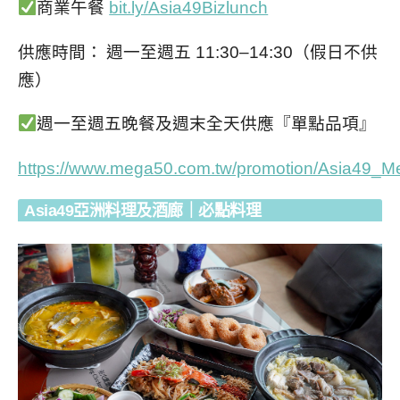
商業午餐
bit.ly/Asia49Bizlunch
供應時間：
週一至週五
11:30–14:30
（假日不供
應）
週一至週五
晚餐及週末全天供應
『單點品項』
https://www.mega50.com.tw/promotion/Asia49_M
Asia49
亞洲料理及酒廊
｜必點料理