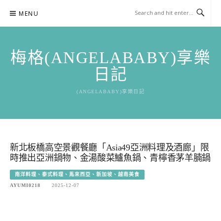
Skip
MENU
to
content
梅格(ANGELABABY)享樂
日記
(ANGELABABY)享樂日記
新北板橋高空景觀餐廳「Asia49亞洲料理及酒廊」限
時推出亞洲鍋物、金湯酸菜鱸魚鍋、青檸香茅羊腩鍋
南洋料理、泰式料理、馬來西亞、新加坡、越南美食
AYUMI0218
2025-12-07