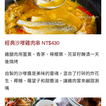
經典沙嗲雞肉串 NT$430
雞腿肉用薑黃、香茅、檸檬葉、芫荽籽醃漬一天
後燒烤
自製的沙嗲醬是美味的靈魂，混合了打碎的炸花
生、椰糖、羅望子和甜醬油，讓雞肉嘗來鹹甜涮
嘴