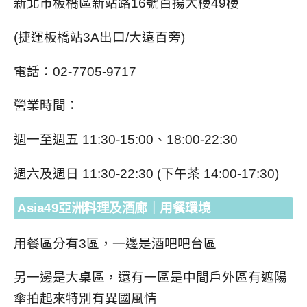
新北市板橋區新站路
16
號百揚大樓
49
樓
(
捷運板橋站
3A
出口
/
大遠百旁
)
電話：
02-7705-9717
營業時間：
週一至週五
11:30-15:00
、
18:00-22:30
週六及週日
11:30-22:30 (
下午茶
14:00-17:30)
Asia49
亞洲料理及酒廊
｜用餐環境
用餐區分有
3
區，一邊是酒吧吧台區
另一邊是大桌區，還有一區是中間戶外區有遮陽
傘拍起來特別有異國風情