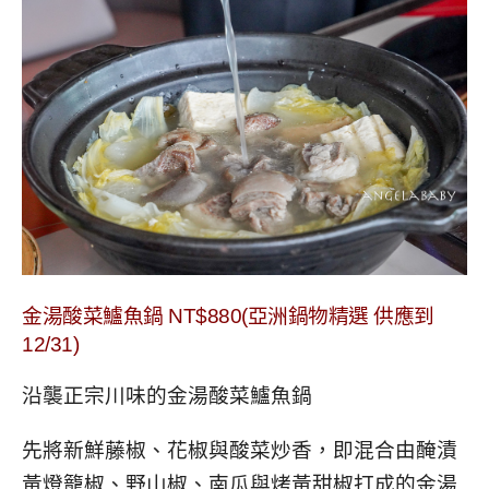
金湯酸菜鱸魚鍋
NT$880(
亞洲鍋物精選
供應到
12/31)
沿襲正宗川味的
金湯酸菜鱸魚鍋
先將新鮮藤椒、花椒與酸菜炒香，即混合由醃漬
黃燈籠椒、野山椒、南瓜與烤黃甜椒打成的金湯