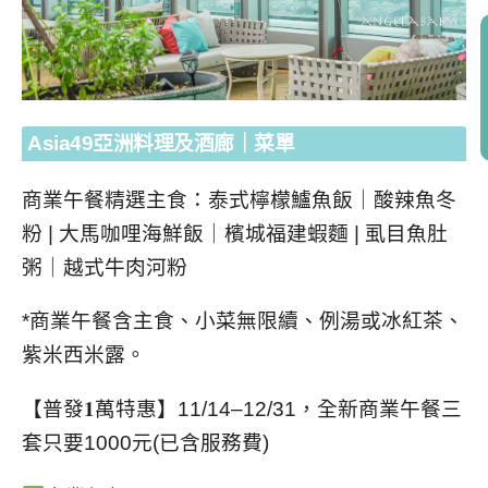
Asia49
亞洲料理及酒廊
｜菜單
商業午餐精選主食：泰式檸檬鱸魚飯
｜酸辣魚冬
粉
|
大馬咖哩海鮮飯
｜檳城福建蝦麵
|
虱目魚肚
粥
｜越式牛肉河粉
*
商業午餐含主食、小菜無限續、例湯或冰紅茶、
紫米西米露。
【普發
𝟏
萬特惠】
11/14–12/31
，全新商業午餐三
套只要
1000
元
(
已含服務費
)