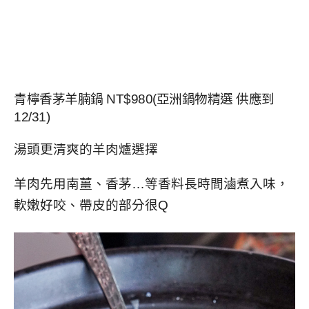
青檸香茅羊腩鍋
NT$980(
亞洲鍋物精選
供應到
12/31)
湯頭更清爽的羊肉爐選擇
羊肉先用南薑、香茅
…
等香料長時間滷煮入味，
軟嫩好咬、帶皮的部分很
Q