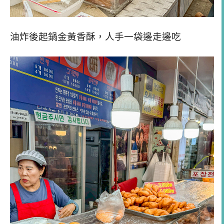
油炸後起鍋金黃香酥，人手一袋邊走邊吃