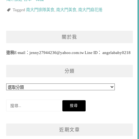
Tagged
南大門排隊美食
,
南大門美食
,
南大門麻花捲
關於我
邀稿E-mail：
jenny27944236@yahoo.com.tw
Line ID： angelababy0218
分類
分
類
搜
尋
關
鍵
近期文章
字: