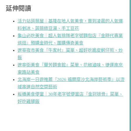
延伸閱讀
活力站蒟蒻屋｜基隆在地人氣美食，賣到凌晨的人氣爆
料剉冰、蒟蒻綠豆湯、手工豆花
龜山必吃美食｜超人氣排隊老字號麵包店『金時代專業
烘焙』預購金時代、團購傳奇美食
遼寧夜市美食『牛家村』菜單、超好吃脆皮蚵仔煎、炒
飯
遼寧街美食『蘭芳麵食館』菜單、花椒滷味、捷運南京
東路站美食
北海岸一日遊推薦『2026 福爾摩沙北海岸藝術季』以流
域串連自然空間藝術
板橋美食便當｜30年老字號便當店『金冠排骨』菜單、
好吃雞腿飯