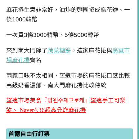
麻花捲生意非常好，油炸的麵團捲成麻花辮、一
條1000韓幣
一次買3條3000韓幣、5條5000韓幣
來到南大門除了
蔬菜糖餅
，這家麻花捲與
廣藏市
場麻花捲
齊名
兩家口味不太相同、望遠市場的麻花捲口感比較
高級奶香濃郁、南大門麻花捲比較傳統
望遠市場美食『망원수제고로케』望遠手工可樂
餅、 Naver4.36超高分炸麻花捲
首爾自由行訂票