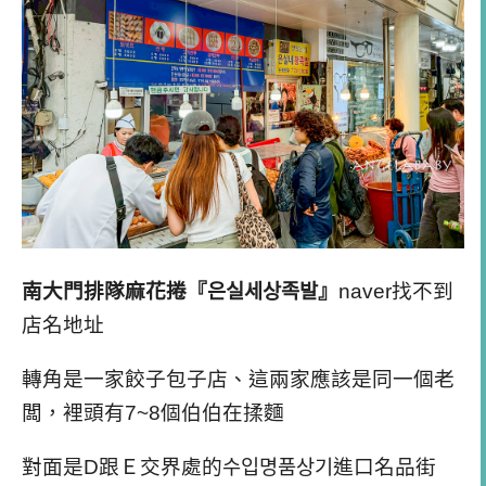
南大門排隊麻花捲『은실세상족발』
naver找不到
店名地址
轉角是一家餃子包子店、這兩家應該是同一個老
闆，裡頭有7~8個伯伯在揉麵
對面是D跟Ｅ交界處的수입명품상기進口名品街