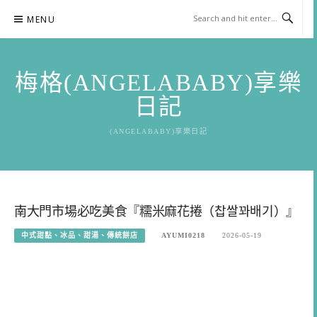
Skip
MENU
to
content
梅格(ANGELABABY)享樂
日記
(ANGELABABY)享樂日記
南大門市場必吃美食『糯米麻花捲（찹쌀꽈배기）』
中式甜點、冰品、甜湯、傳統餅店
AYUMI0218
2026-05-19