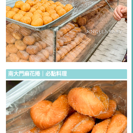
南大門麻花捲｜必點料理