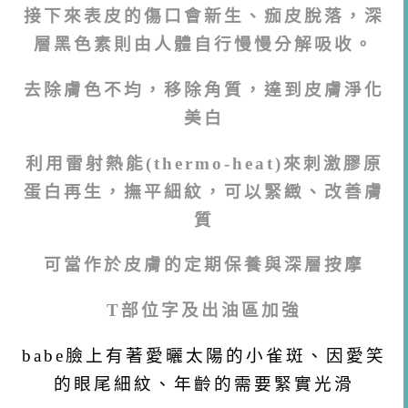
接下來表皮的傷口會新生、痂皮脫落，深
層黑色素則由人體自行慢慢分解吸收。
去除膚色不均，移除角質，達到皮膚淨化
美白
利用雷射熱能(thermo-heat)來刺激膠原
蛋白再生，撫平細紋，可以緊緻、改善膚
質
可當作於皮膚的定期保養與深層按摩
T部位字及出油區加強
babe臉上有著愛曬太陽的小雀
斑、因愛笑
的眼尾細紋、年齡的需要
緊實光滑