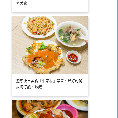
奇美食
遼寧夜市美食『牛家村』菜單、超好吃脆
皮蚵仔煎、炒飯