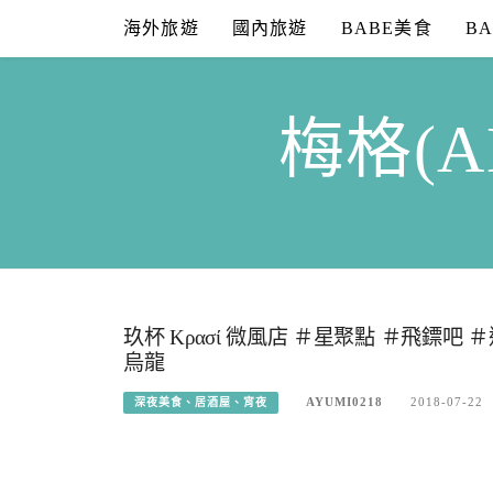
Skip
海外旅遊
國內旅遊
BABE美食
B
to
content
梅格(A
玖杯 Κρασί 微風店 ＃星聚點 ＃飛鏢吧 ＃運
烏龍
AYUMI0218
2018-07-22
深夜美食、居酒屋、宵夜