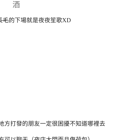
酒
長毛
的下場就是夜夜笙歌XD
地方打發的朋友一定很困擾不知道哪裡去
方可以聊天（夜店太悶而且傷荷包）