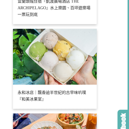
宜蘭頭城住宿『凱渡廣場酒店 THE
ARCHIPELAGO』水上樂園、百坪遊樂場
一票玩到底
永和冰店｜飄香逾半世紀的古早味叭噗
『和美冰果室』