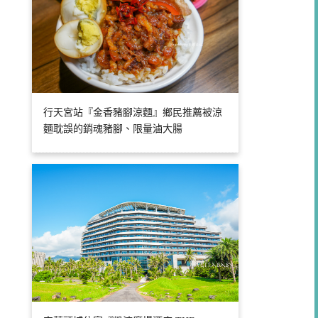
行天宮站『金香豬腳涼麵』鄉民推薦被涼
麵耽誤的銷魂豬腳、限量滷大腸