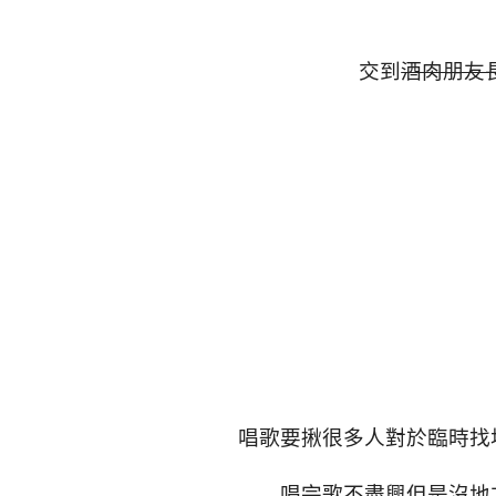
交到
酒肉朋友
唱歌要揪很多人對於臨時找
唱完歌不盡興但是沒地