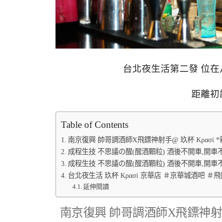
台北夜生活第二發 位在
距離初
Table of Contents
南京復興 帥哥調酒師X飛鏢神射手@ 玖杯 Κρασί
成程生技 不思議の醒(醒酒顆粒) 酒後不開車,開車不
成程生技 不思議の醒(醒酒顆粒) 酒後不開車,開車不
台北夜生活 玖杯 Κρασί 京華店 ＃京華城酒吧 ＃
延伸閱讀
南京復興 帥哥調酒師X飛鏢神射手