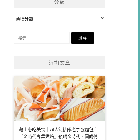
分類
分
類
搜
尋
關
鍵
近期文章
字:
龜山必吃美食｜超人氣排隊老字號麵包店
『金時代專業烘焙』預購金時代、團購傳