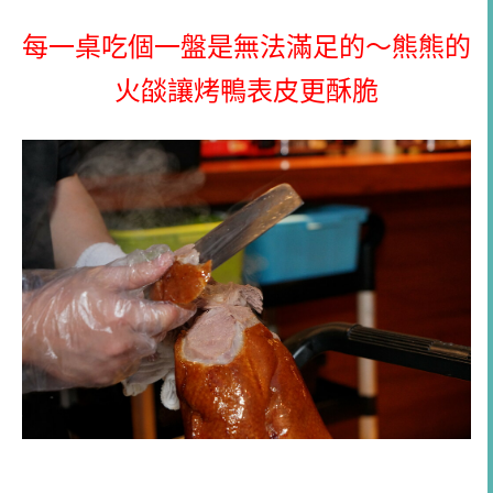
每一桌吃個一盤是無法滿足的～熊熊的
火燄讓烤鴨表皮更酥脆