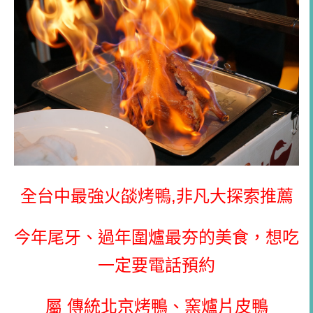
全台中最強火燄烤鴨,非凡大探索推薦
今年尾牙、過年圍爐最夯的美食，想吃
一定要電話預約
屬
傳統北京烤鴨、窯爐片皮鴨