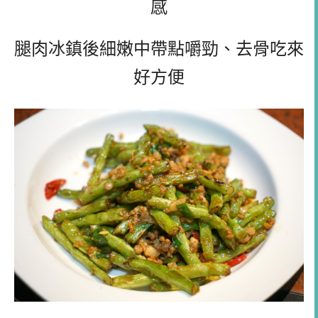
感
腿肉冰鎮後細嫩中帶點嚼勁、去骨吃來
好方便