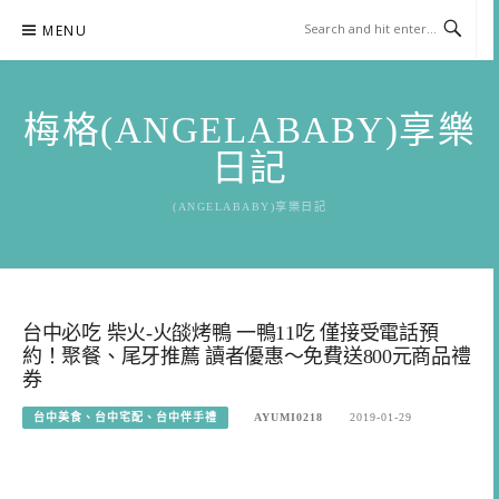
Skip
MENU
to
content
梅格(ANGELABABY)享樂
日記
(ANGELABABY)享樂日記
台中必吃 柴火-火燄烤鴨 一鴨11吃 僅接受電話預
約！聚餐、尾牙推薦 讀者優惠～免費送800元商品禮
券
台中美食、台中宅配、台中伴手禮
AYUMI0218
2019-01-29