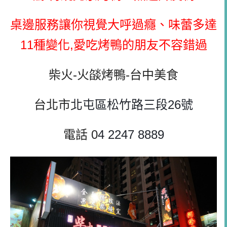
桌邊服務讓你視覺大呼過癮、味蕾多達
11種變化,愛吃烤鴨的朋友不容錯過
柴火-火燄烤鴨-台中美食
台北市
北屯區松竹路三段26號
電話 0
4 2247 8889