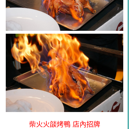
柴火火燄烤鴨 店內招牌