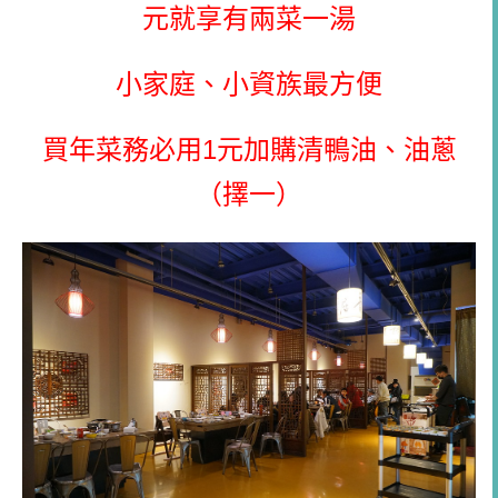
元就享有兩菜一湯
小家庭、小資族最方便
買年菜務必用1元加購清鴨油、油蔥
（擇一）