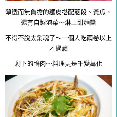
薄透而無負擔的麵皮搭配蔥段、黃瓜、
還有自製泡菜～淋上甜麵醬
不得不說太銷魂了～一個人吃兩卷以上
才過癮
剩下的鴨肉～料理更是千變萬化