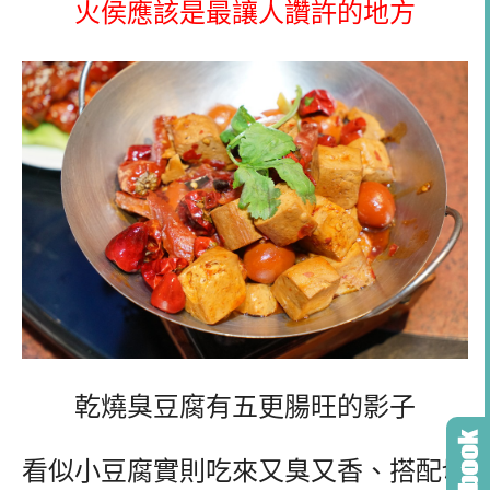
火侯應該是最讓人讚許的地方
乾燒臭豆腐有五更腸旺的影子
看似小豆腐實則吃來又臭又香、搭配切