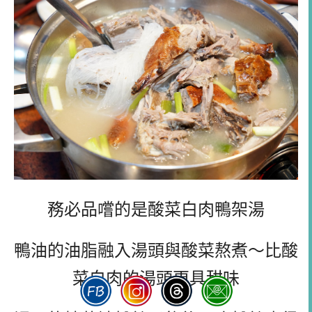
務必品嚐的是酸菜白肉鴨架湯
鴨油的油脂融入湯頭與酸菜熬煮～比酸
菜白肉的湯頭更具甜味