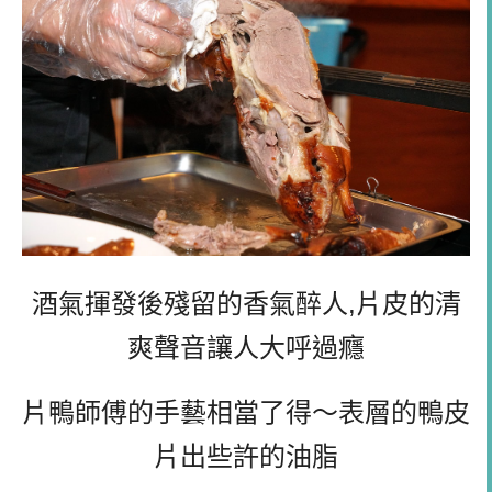
酒氣揮發後殘留的香氣醉人,片皮的清
爽聲音讓人大呼過癮
片鴨師傅的手藝相當了得～表層的鴨皮
片出些許的油脂