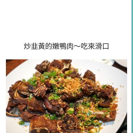
炒韭黃的嫩鴨肉～吃來滑口