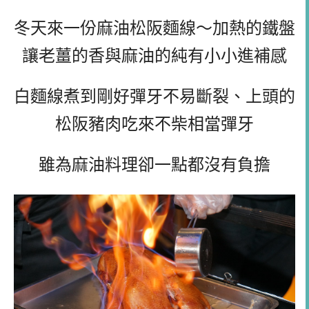
冬天來一份麻油松阪麵線～加熱的鐵盤
讓老薑的香與麻油的純有小小進補感
白麵線煮到剛好彈牙不易斷裂、上頭的
松阪豬肉吃來不柴相當彈牙
雖為麻油料理卻一點都沒有負擔