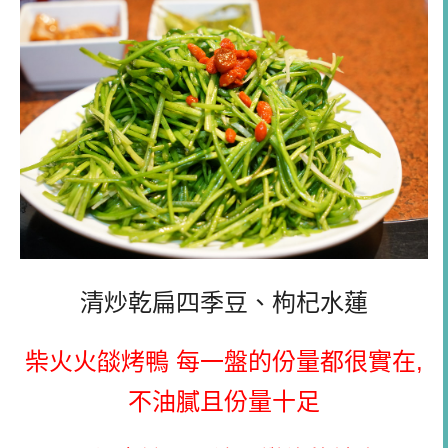
清炒乾扁四季豆、枸杞水蓮
柴火火燄烤鴨 每一盤的份量都很實在,
不油膩且份量十足