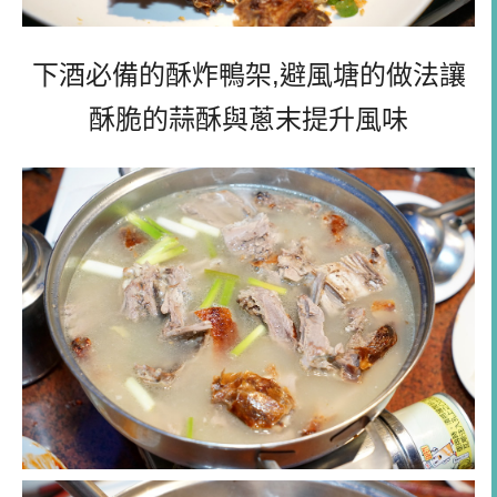
下酒必備的酥炸鴨架,避風塘的做法讓
酥脆的蒜酥與蔥末提升風味