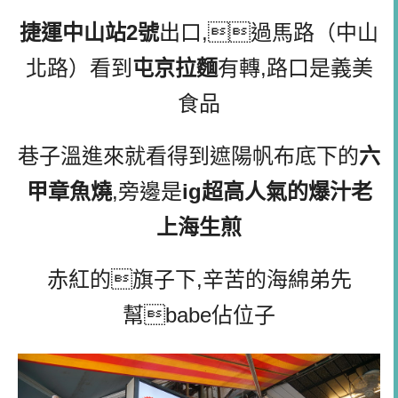
捷運中山站2號
出口,過馬路（中山
北路）看到
屯京拉麵
有轉,路口是義美
食品
巷子溫進來就看得到遮陽帆布底下的
六
甲章魚燒
,旁邊是
ig超高人氣的爆汁老
上海生煎
赤紅的旗子下,辛苦的海綿弟先
幫babe佔位子