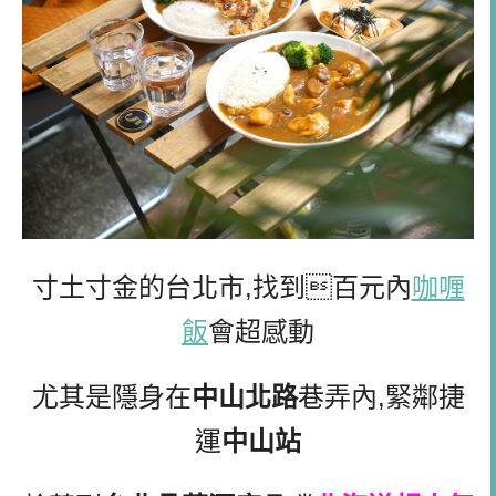
寸土寸金的台北市,找到百元內
咖喱
飯
會超感動
尤其是隱身在
中山北路
巷弄內,緊鄰捷
運
中山站