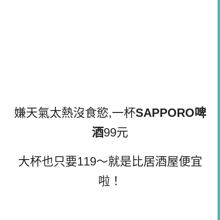
嫌天氣太熱沒食慾,一杯
SAPPORO啤
酒
99元
大杯也只要119～就是比居酒屋便宜
啦！