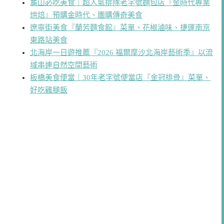
龜山必吃美食｜超人氣排隊老字號麵包店『金時代專業
烘焙』預購金時代、團購傳奇美食
遼寧街美食『蘭芳麵食館』菜單、花椒滷味、捷運南京
東路站美食
北海岸一日遊推薦『2026 福爾摩沙北海岸藝術季』以流
域串連自然空間藝術
板橋美食便當｜30年老字號便當店『金冠排骨』菜單、
好吃雞腿飯