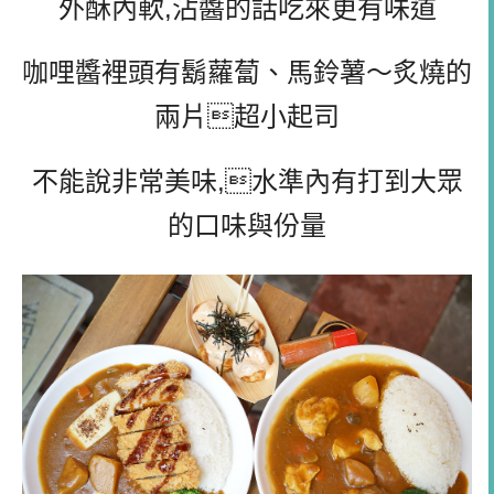
外酥內軟,沾醬的話吃來更有味道
咖哩醬裡頭有鬍蘿蔔、馬鈴薯～炙燒的
兩片超小起司
不能說非常美味,水準內有打到大眾
的口味與份量