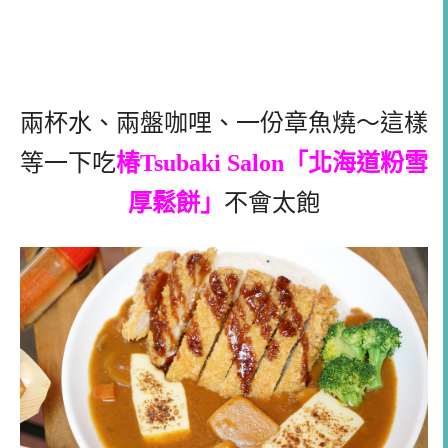
兩杯水、兩盤咖哩、一份章魚燒～這樣
等一下吃
椿Tsubaki Salon「北海道粉雪
厚鬆餅」
不
會太飽