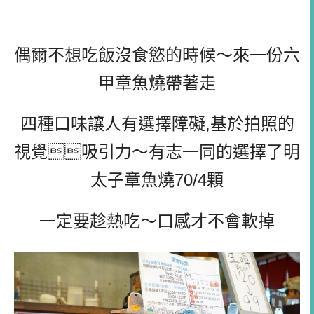
偶爾不想吃飯沒食慾的時候～來一份六
甲章魚燒帶著走
四種口味讓人有選擇障礙,基於拍照的
視覺吸引力～有志一同的選擇了明
太子章魚燒70/4顆
一定要趁熱吃～口感才不會軟掉