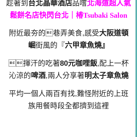
趁著到
台北晶華酒店
品嚐
北海道超人氣
鬆餅名店快閃台北｜椿Tsubaki Salon
附近最夯的巷弄美食,感受
大阪道頓
崛
街風的『
六甲章魚燒』
揮汗的吃著
80元咖哩飯
,配上一杯
沁涼的
啤酒
,兩人分享著
明太子章魚燒
平均一個人兩百有找,難怪附近的上班
族用餐時段全都擠到這裡