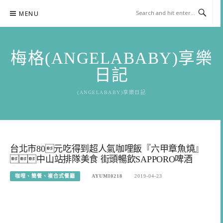
Skip
MENU
to
content
梅格(ANGELABABY)享樂
日記
(ANGELABABY)享樂日記
台北市80元吃得到超人氣咖哩飯『六甲章魚燒』
中山站排隊美食 街頭暢飲SAPPORO啤酒
咖哩、簡餐、複合式餐廳
AYUMI0218
2019-04-23