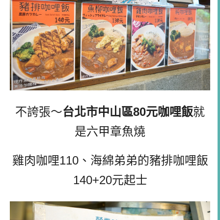
不誇張～
台北市中山區80元咖哩飯
就
是六甲章魚燒
雞肉咖哩110、海綿弟弟的豬排咖哩飯
140+20元起士