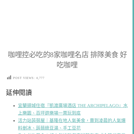
咖哩控必吃的8家咖哩名店 排隊美食 好
吃咖哩
POST VIEWS:
4,777
延伸閱讀
宜蘭頭城住宿『凱渡廣場酒店 THE ARCHIPELAGO』水
上樂園、百坪遊樂場一票玩到底
活力站蒟蒻屋｜基隆在地人氣美食，賣到凌晨的人氣爆
料剉冰、蒟蒻綠豆湯、手工豆花