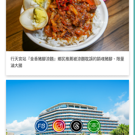
行天宮站『金香豬腳涼麵』鄉民推薦被涼麵耽誤的銷魂豬腳、限量
滷大腸