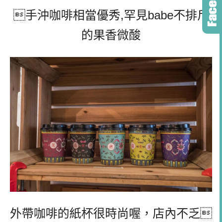
手沖咖啡相當優秀,罕見babe不排斥
的果香微酸
外帶咖啡的紙杯很時尚喔，店內不乏