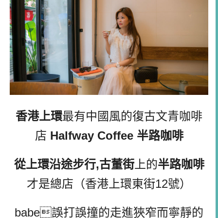
香港上環
最有中國風的復古文青咖啡
店
Halfway Coffee 半路咖啡
從上環沿途步行,古董街
上的
半路咖啡
才是總店
（
香港上環東街12號）
babe誤打誤撞的走進狹窄而寧靜的