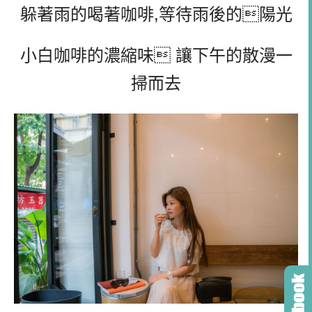
躲著雨的喝著咖啡,等待雨後的陽光
小白咖啡的濃縮味 讓下午的散漫一
掃而去