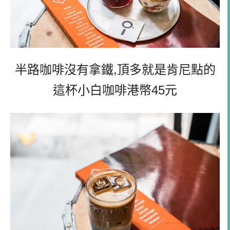
半路咖啡沒有拿鐵,頂多就是肯尼點的
這杯小白咖啡港幣45元