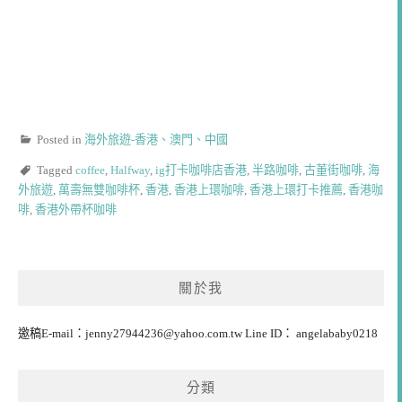
Posted in
海外旅遊-香港、澳門、中國
Tagged
coffee
,
Halfway
,
ig打卡咖啡店香港
,
半路咖啡
,
古董街咖啡
,
海
外旅遊
,
萬壽無雙咖啡杯
,
香港
,
香港上環咖啡
,
香港上環打卡推薦
,
香港咖
啡
,
香港外帶杯咖啡
關於我
邀稿E-mail：
jenny27944236@yahoo.com.tw
Line ID： angelababy0218
分類