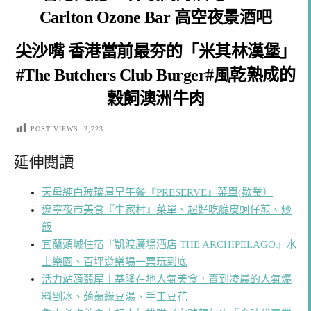
Carlton Ozone Bar 高空夜景酒吧
尖沙嘴 香港當前最夯的「米其林漢堡」
#The Butchers Club Burger#風乾熟成的
穀飼澳洲牛肉
POST VIEWS:
2,723
延伸閱讀
天母純白玻璃屋早午餐『PRESERVE』菜單(歇業）
遼寧夜市美食『牛家村』菜單、超好吃脆皮蚵仔煎、炒
飯
宜蘭頭城住宿『凱渡廣場酒店 THE ARCHIPELAGO』水
上樂園、百坪遊樂場一票玩到底
活力站蒟蒻屋｜基隆在地人氣美食，賣到凌晨的人氣爆
料剉冰、蒟蒻綠豆湯、手工豆花