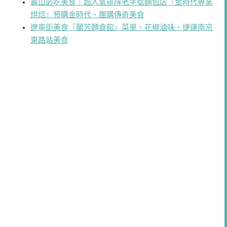
龜山必吃美食｜超人氣排隊老字號麵包店『金時代專業
烘焙』預購金時代、團購傳奇美食
遼寧街美食『蘭芳麵食館』菜單、花椒滷味、捷運南京
東路站美食