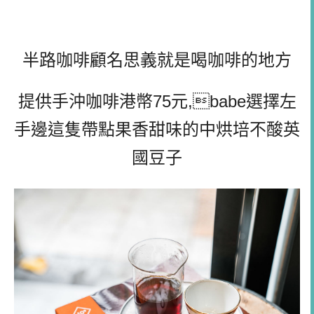
半路咖啡顧名思義就是喝咖啡的地方
提供手沖咖啡港幣75元,babe選擇左
手邊這隻帶點果香甜味的中烘培不酸英
國豆子