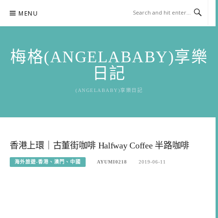
Skip
MENU
to
content
梅格(ANGELABABY)享樂
日記
(ANGELABABY)享樂日記
香港上環｜古董街咖啡 Halfway Coffee 半路咖啡
海外旅遊-香港、澳門、中國
AYUMI0218
2019-06-11