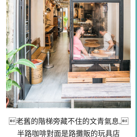
老舊的階梯旁藏不住的文青氣息,
半路咖啡對面是路攤販的玩具店