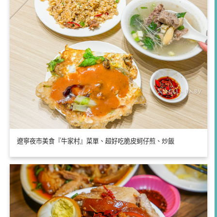
遼寧夜市美食『牛家村』菜單、超好吃脆皮蚵仔煎、炒飯