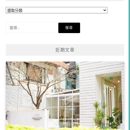
分
類
搜
尋
關
鍵
近期文章
字: