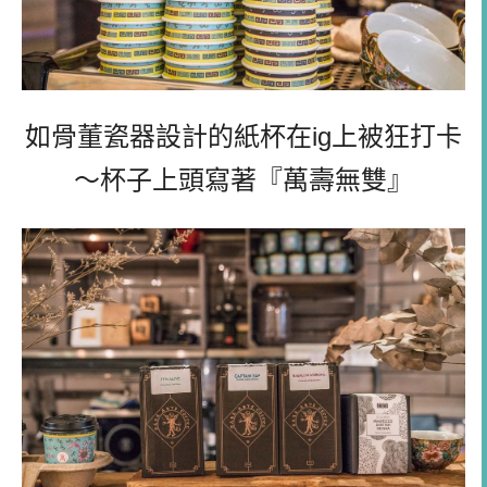
如骨董瓷器設計的紙杯在ig上被狂打卡
～杯子上頭寫著『萬壽無雙』