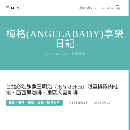
Skip
MENU
to
content
梅格(ANGELABABY)享樂
日記
(ANGELABABY)享樂日記
台北必吃鮪魚三明治『fly’s kitchen』限量排隊肉桂
捲、西西里咖啡、東區人氣咖啡
輕食、咖啡、蛋糕、甜點、麵包吐司
AYUMI0218
2023-09-22