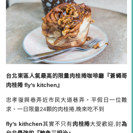
台北東區人氣最高的限量肉桂捲咖啡廳『蒼蠅哥
肉桂捲 fly’s kitchen』
忠孝復興巷弄近市民大道巷弄，平假日一位難
求、一日限量24顆的肉桂捲,晚來吃不到
fly’s kithchen
其實不只有
肉桂捲
大受歡迎,封
為