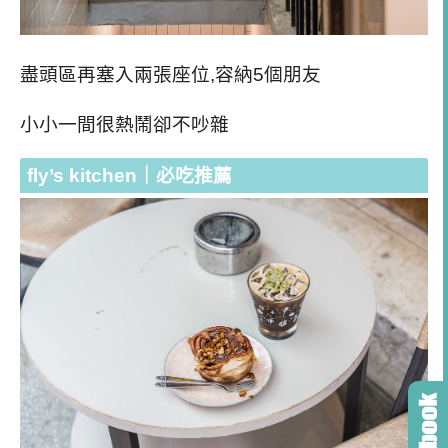
盡頭區再塞入兩張座位,容納5個朋友
小小一間很熱鬧卻不吵雜
fly’s kitchen｜必吃推薦