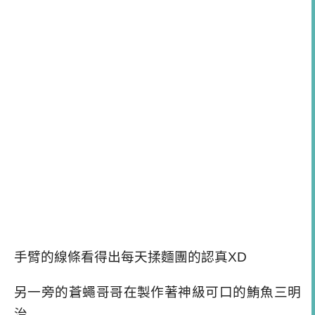
手臂的線條看得出每天揉麵團的認真XD
另一旁的蒼蠅哥哥在製作著神級可口的鮪魚三明
治