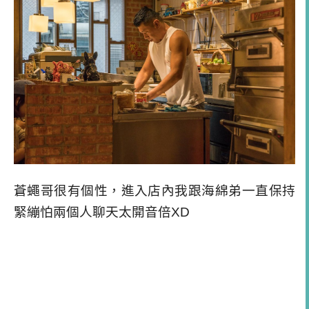
蒼蠅哥很有個性，進入店內我跟海綿弟一直保持
緊繃怕兩個人聊天太開音倍XD