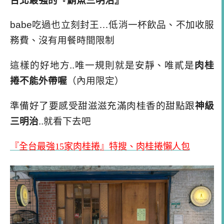
台北最強的『鮪魚三明治』
babe吃過也立刻封王…低消一杯飲品、不加收服
務費、沒有用餐時間限制
這樣的好地方..唯一規則就是安靜、唯貳是
肉桂
捲不能外帶喔
（內用限定）
準備好了要感受甜滋滋充滿肉桂香的甜點跟
神級
三明治
..就看下去吧
『全台最強15家肉桂捲』特搜、肉桂捲懶人包