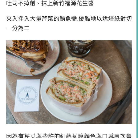
吐司不掉削、抹上新竹福源花生醬
夾入拌入大量芹菜的鮪魚醬,優雅地以烘焙紙對切
一分為二
因為有芹菜與些許的紅蘿蔔讓顏色與口感層次豐