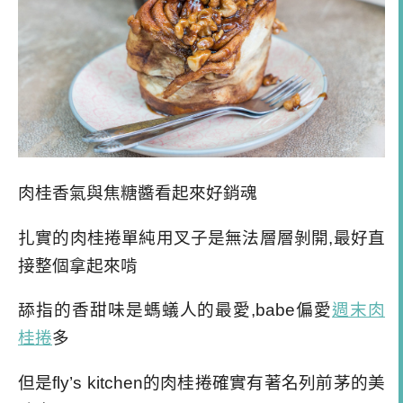
肉桂香氣與焦糖醬看起來好銷魂
扎實的肉桂捲單純用叉子是無法層層剝開,最好直
接整個拿起來啃
舔指的香甜味是螞蟻人的最愛,babe偏愛
週末肉
桂捲
多
但是fly’s kitchen的肉桂捲確實有著名列前茅的美