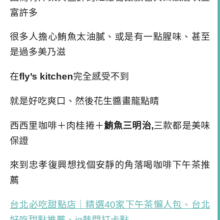
富許多
很多人擔心鮪魚太油膩、或是有一點腥味、甚至
是過多美乃滋
在
fly’s kitchen
完全感受不到
就是好吃爽口、然後花生醬畫龍點睛
西西里咖啡＋肉桂捲＋
鮪魚三明治,
三款都是美味
保證
來到忠孝復興想找個安靜的角落喝咖啡下午茶推
薦
台北必吃甜點店｜精選40家下午茶懶人包、台北
好吃甜點推薦、ig熱門打卡點