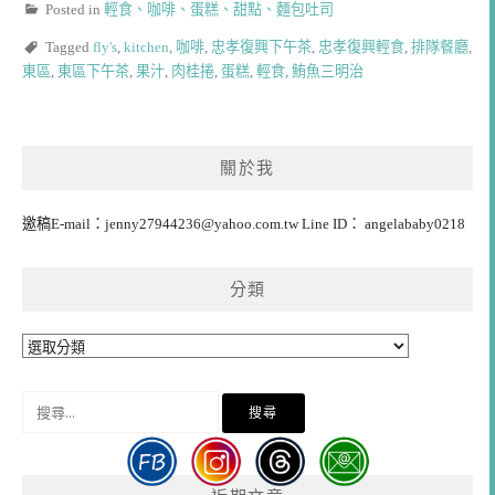
Posted in
輕食、咖啡、蛋糕、甜點、麵包吐司
Tagged
fly's
,
kitchen
,
咖啡
,
忠孝復興下午茶
,
忠孝復興輕食
,
排隊餐廳
,
東區
,
東區下午茶
,
果汁
,
肉桂捲
,
蛋糕
,
輕食
,
鮪魚三明治
關於我
邀稿E-mail：
jenny27944236@yahoo.com.tw
Line ID： angelababy0218
分類
分
類
搜
尋
關
鍵