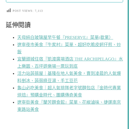
POST VIEWS:
7,113
延伸閱讀
天母純白玻璃屋早午餐『PRESERVE』菜單(歇業）
遼寧夜市美食『牛家村』菜單、超好吃脆皮蚵仔煎、炒
飯
宜蘭頭城住宿『凱渡廣場酒店 THE ARCHIPELAGO』水
上樂園、百坪遊樂場一票玩到底
活力站蒟蒻屋｜基隆在地人氣美食，賣到凌晨的人氣爆
料剉冰、蒟蒻綠豆湯、手工豆花
龜山必吃美食｜超人氣排隊老字號麵包店『金時代專業
烘焙』預購金時代、團購傳奇美食
遼寧街美食『蘭芳麵食館』菜單、花椒滷味、捷運南京
東路站美食