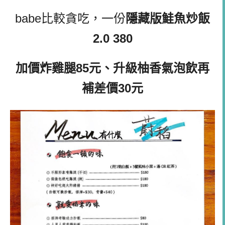
babe比較貪吃，一份
隱藏版鮭魚炒飯
2.0 380
加價炸雞腿85元、升級柚香氣泡飲再
補差價30元