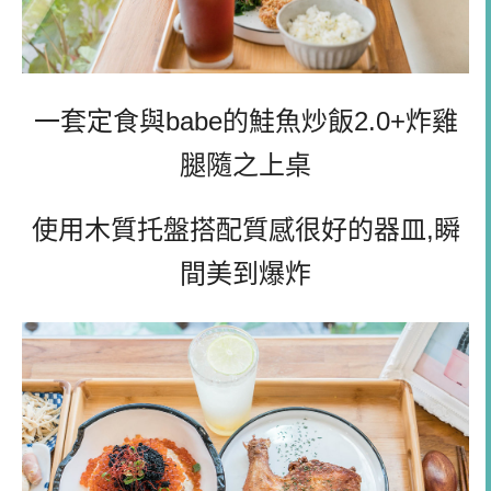
一套定食與babe的鮭魚炒飯2.0+炸雞
腿隨之上桌
使用木質托盤搭配質感很好的器皿,瞬
間美到爆炸