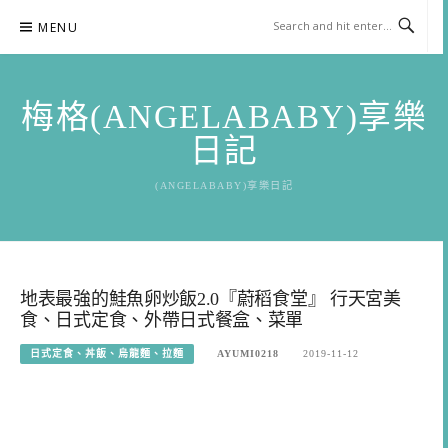
Skip
MENU
to
content
梅格(ANGELABABY)享樂
日記
(ANGELABABY)享樂日記
地表最強的鮭魚卵炒飯2.0『蔚稻食堂』 行天宮美
食、日式定食、外帶日式餐盒、菜單
日式定食、丼飯、烏龍麵、拉麵
AYUMI0218
2019-11-12