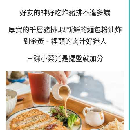
好友的神好吃炸豬排不遑多讓
厚實的千層豬排,以新鮮的麵包粉油炸
到金黃、裡頭的肉汁好迷人
三碟小菜光是擺盤就加分