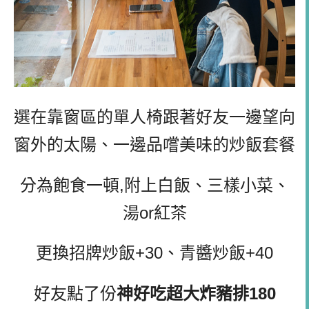
選在靠窗區的單人椅跟著好友一邊望向
窗外的太陽、一邊品嚐美味的炒飯套餐
分為飽食一頓,附上白飯、三樣小菜、
湯or紅茶
更換招牌炒飯+30、青醬炒飯+40
好友點了份
神好吃超大炸豬排180