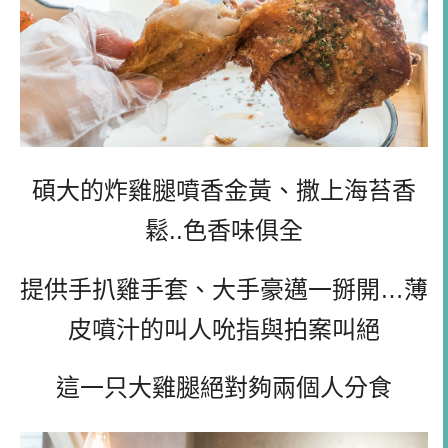
碩大的炸雞腿噴香金黃、撒上海苔香
鬆..色香味俱全
提供手扒雞手套、大手豪邁一掰開…薄
皮噴汁的叫人吮指與拍案叫絕
這一只大雞腿絕對夠兩個人分食