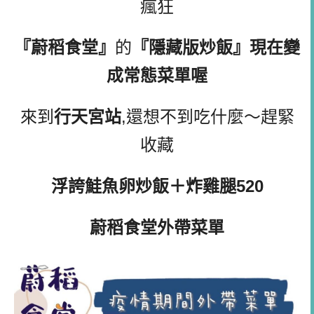
瘋狂
『
蔚稻食堂』
的
『隱藏版炒飯』現在變
成常態菜單喔
來到
行天宮站
,還想不到吃什麼～趕緊
收藏
浮誇鮭魚卵炒飯＋炸雞腿520
蔚稻食堂外帶菜單