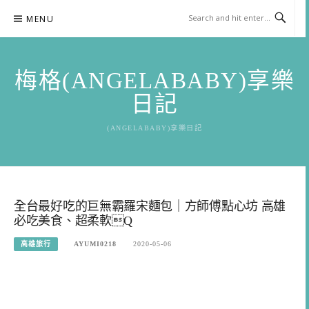
Skip
MENU
to
content
梅格(ANGELABABY)享樂
日記
(ANGELABABY)享樂日記
全台最好吃的巨無霸羅宋麵包｜方師傅點心坊 高雄
必吃美食、超柔軟Q
高雄旅行
AYUMI0218
2020-05-06