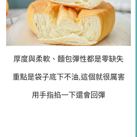
厚度與柔軟、麵包彈性都是零缺失
重點是袋子底下不油,這個就很厲害
用手指掐一下還會回彈