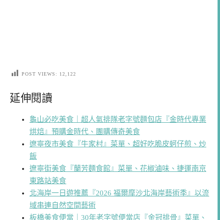
POST VIEWS:
12,122
延伸閱讀
龜山必吃美食｜超人氣排隊老字號麵包店『金時代專業
烘焙』預購金時代、團購傳奇美食
遼寧夜市美食『牛家村』菜單、超好吃脆皮蚵仔煎、炒
飯
遼寧街美食『蘭芳麵食館』菜單、花椒滷味、捷運南京
東路站美食
北海岸一日遊推薦『2026 福爾摩沙北海岸藝術季』以流
域串連自然空間藝術
板橋美食便當｜30年老字號便當店『金冠排骨』菜單、