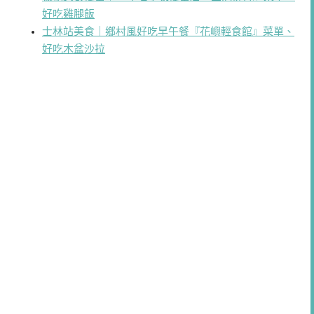
好吃雞腿飯
士林站美食｜鄉村風好吃早午餐『花嶼輕食館』菜單、
好吃木盆沙拉