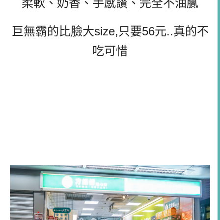
柔軟、奶香、手感讚、完全不油膩
巨無霸的比臉大size,只要56元..真的不
吃可惜