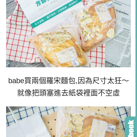
babe買兩個羅宋麵包,因為尺寸太狂～
就像把頭塞進去紙袋裡面不空虛