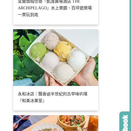
宜蘭頭城住宿『凱渡廣場酒店 THE
ARCHIPELAGO』水上樂園、百坪遊樂場
一票玩到底
永和冰店｜飄香逾半世紀的古早味叭噗
『和美冰果室』