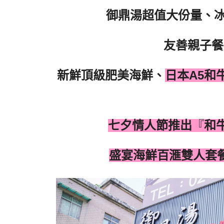
御鼎湯超值大份量、
友善親子餐
新鮮頂級肥美海鮮、
日本
A5
和
七夕情人節推出
『
和
盛宴海鮮百滙
雙人套