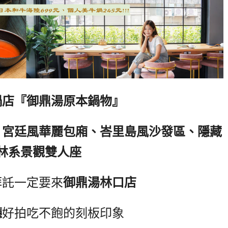
鍋店『御鼎湯原本鍋物』
、宮廷風華麗包廂、峇里島風沙發區、隱藏
林系景觀雙人座
拜託一定要來
御鼎湯林口店
廳
好拍吃不飽的刻板印象