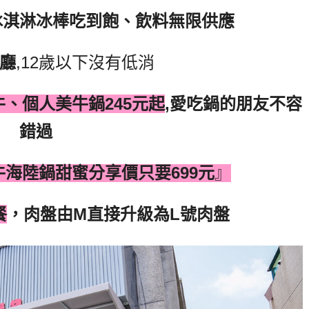
冰淇淋冰棒吃到飽、飲料無限供應
廳
,12
歲以下沒有低消
牛、個人美牛鍋
245
元起
,
愛吃鍋的朋友不容
錯過
牛海陸鍋甜蜜分享價只要
699
元
』
餐
，肉盤由
M
直接升級為
L
號肉盤