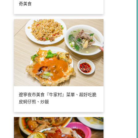
奇美食
遼寧夜市美食『牛家村』菜單、超好吃脆
皮蚵仔煎、炒飯