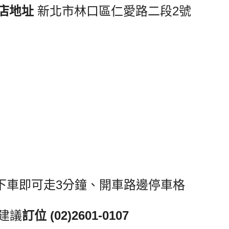
店地址
新北市林口區仁愛路二段
2
號
下車即可走
3
分鐘、開車路邊停車格
建議
訂位
(02)
2601-0107