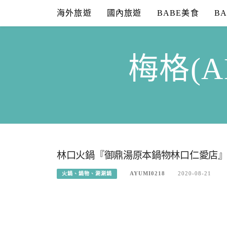
Skip
海外旅遊
國內旅遊
BABE美食
B
to
content
梅格(A
林口火鍋『御鼎湯原本鍋物林口仁愛店
AYUMI0218
2020-08-21
火鍋、鍋物、涮涮鍋