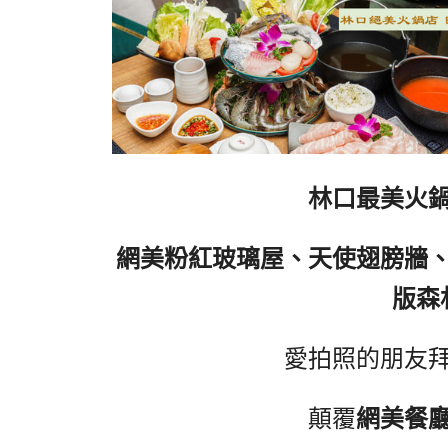
林口最美火
網美粉紅玻璃屋、天使翅膀牆
版森
愛拍照的朋友
顛覆
網美餐