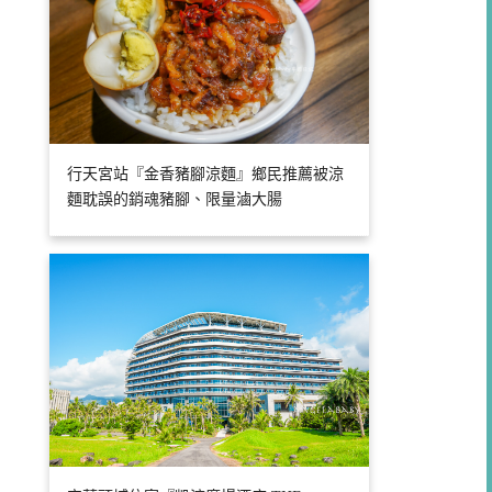
行天宮站『金香豬腳涼麵』鄉民推薦被涼
麵耽誤的銷魂豬腳、限量滷大腸