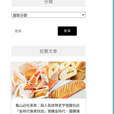
分類
分
類
搜
尋
關
鍵
近期文章
字:
龜山必吃美食｜超人氣排隊老字號麵包店
『金時代專業烘焙』預購金時代、團購傳