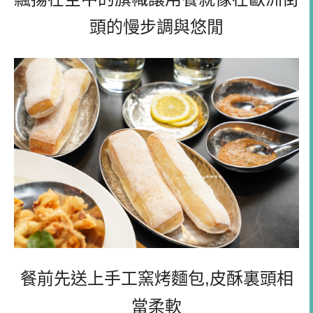
頭的慢步調與悠閒
餐前先送上手工窯烤麵包,皮酥裏頭相
當柔軟