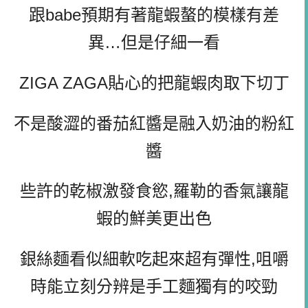
跟babe預期有著龍蝦螯的模樣有差
異…但是仔細一看
ZIGA ZAGA貼心的把龍蝦肉取下切丁
不是酸澀的番茄紅醬是融入奶油的粉紅
醬
些許的乾椒激發食慾,羅勒的香氣讓龍
蝦的鮮美更出色
銀絲麵看似細軟吃起來超有彈性,咀嚼
時能立刻分辨是手工麵獨有的咬勁