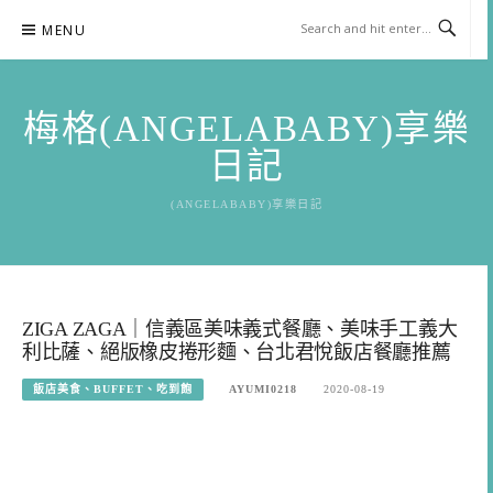
Skip
MENU
to
content
梅格(ANGELABABY)享樂
日記
(ANGELABABY)享樂日記
ZIGA ZAGA｜信義區美味義式餐廳、美味手工義大
利比薩、絕版橡皮捲形麵、台北君悅飯店餐廳推薦
飯店美食、BUFFET、吃到飽
AYUMI0218
2020-08-19