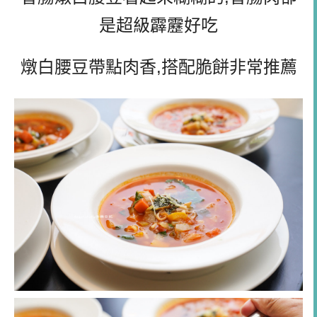
是超級霹靂好吃
燉白腰豆帶點肉香,搭配脆餅非常推薦