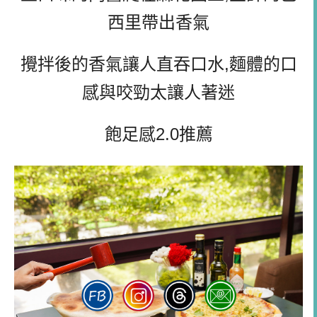
西里帶出香氣
攪拌後的香氣讓人直吞口水,麵體的口
感與咬勁太讓人著迷
飽足感2.0推薦