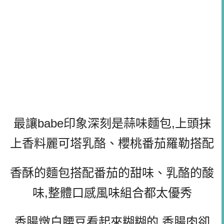
最讓babe印象深刻是蒜味麵包,上頭抹
上香料麗可塔乳酪、櫻桃番茄羅勒搭配
香酥的麵包搭配番茄的甜味、乳酪的酸
味,整體口感風味組合都太優秀
香腸燉白腰豆看起來糊糊的,香腸肉卻