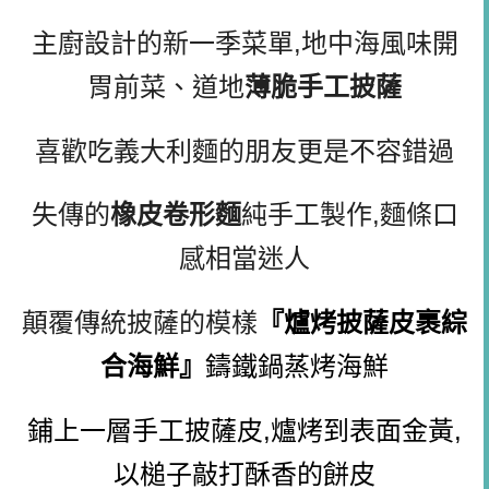
主廚設計的新一季菜單,地中海風味開
胃前菜、道地
薄脆手工披薩
喜歡吃義大利麵的朋友更是不容錯過
失傳的
橡皮卷形麵
純手工製作,麵條口
感相當迷人
顛覆傳統披薩的模樣
『
爐烤披薩皮裹綜
合海鮮』
鑄鐵鍋蒸烤海鮮
鋪上一層手工披薩皮,爐烤到表面金黃,
以槌子敲打酥香的餅皮