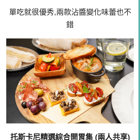
單吃就很優秀,兩款沾醬變化味蕾也不
錯
托斯卡尼精選綜合開胃集 (兩人共享)