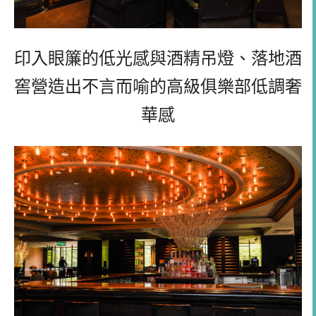
印入眼簾的低光感與酒精吊燈、落地酒
窖營造出不言而喻的高級俱樂部低調奢
華感