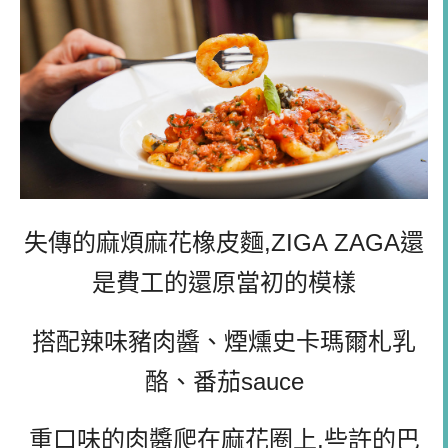
失傳的麻煩麻花橡皮麵,ZIGA ZAGA還
是費工的還原當初的模樣
搭配辣味豬肉醬、煙燻史卡瑪爾札乳
酪、番茄sauce
重口味的肉醬爬在麻花圈上,些許的巴