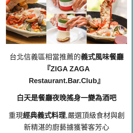
台北信義區相當推薦的
義式風味餐廳
『ZIGA ZAGA
Restaurant.Bar.Club』
白天是餐廳夜晚搖身一變為酒吧
重現
經典義式料理
,嚴選頂級食材與創
新精湛的廚藝擄獲饕客芳心