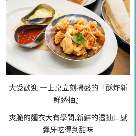
大受歡迎,一上桌立刻掃盤的『酥炸新
鮮透抽』
爽脆的麵衣大有學問,新鮮的透抽口感
彈牙吃得到甜味