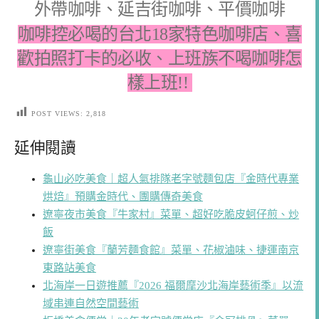
咖啡控必喝的台北18家特色咖啡店、喜
歡拍照打卡的必收、上班族不喝咖啡怎
樣上班!!
POST VIEWS:
2,818
延伸閱讀
龜山必吃美食｜超人氣排隊老字號麵包店『金時代專業
烘焙』預購金時代、團購傳奇美食
遼寧夜市美食『牛家村』菜單、超好吃脆皮蚵仔煎、炒
飯
遼寧街美食『蘭芳麵食館』菜單、花椒滷味、捷運南京
東路站美食
北海岸一日遊推薦『2026 福爾摩沙北海岸藝術季』以流
域串連自然空間藝術