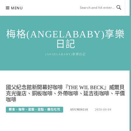
Skip
MENU
to
content
梅格(ANGELABABY)享樂
日記
(ANGELABABY)享樂日記
國父紀念館新開幕好咖啡『THE WIL BECK』威爾貝
克光復店、銅板咖啡、外帶咖啡、延吉街咖啡、平價
咖啡
輕食、咖啡、蛋糕、甜點、麵包吐司
AYUMI0218
2020-09-04