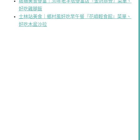
板橋美食便當｜30年老字號便當店『金冠排骨』菜單、
好吃雞腿飯
士林站美食｜鄉村風好吃早午餐『花嶼輕食館』菜單、
好吃木盆沙拉