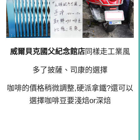
威爾貝克國父紀念館店
同樣走工業風
多了披薩、司康的選擇
咖啡的價格稍微調整,硬派拿鐵?還可以
選擇咖啡豆要淺焙or深焙