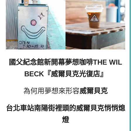
國父紀念館新開幕夢想咖啡THE WIL
BECK『
威爾貝克光復店』
為何用夢想來形容
威爾貝克
台北車站南陽街裡頭的
威爾貝克悄悄熄
燈