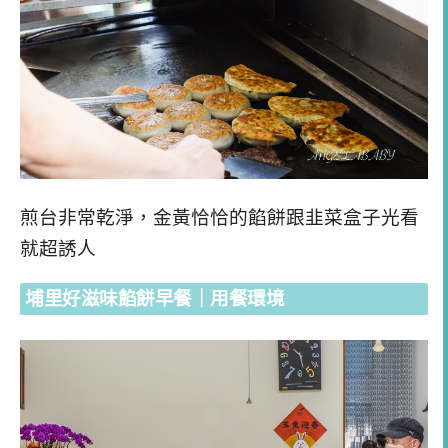
煎台非常乾淨，金黃恰恰的餡餅跟韭菜盒子光看
就超誘人
埔里好滋味餡餅早餐｜用餐環境