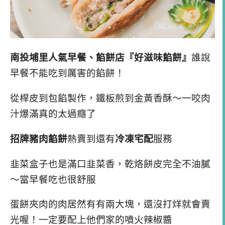
南投埔里人氣早餐、餡餅店『好滋味餡餅』
誰說
早餐不能吃到厲害的餡餅！
從桿皮到包餡製作，鐵板煎到金黃香酥～一咬肉
汁爆滿真的太過癮了
招牌豬肉餡餅
熱賣到還有
冷凍宅配
服務
韭菜盒子也是滿口韭菜香，乾烙餅皮完全不油膩
～當早餐吃也很舒服
蛋餅夾肉的肉居然有有兩大塊，還沒打烊就會賣
光喔！一定要配上他們家的噴火辣椒醬