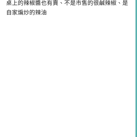
桌上的辣椒醬也有賣、不是市售的很鹹辣椒、是
自家煸炒的辣油