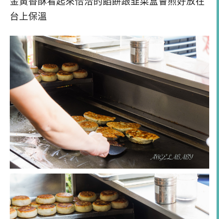
金黃香酥看起來恰洽的餡餅跟韭菜盒會煎好放在
台上保溫