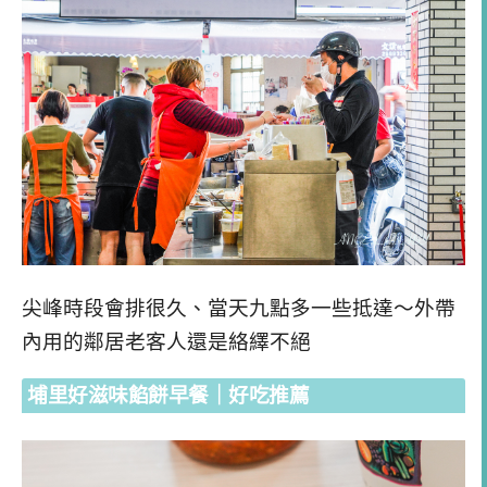
尖峰時段會排很久、當天九點多一些抵達～外帶
內用的鄰居老客人還是絡繹不絕
埔里好滋味餡餅早餐｜好吃推薦