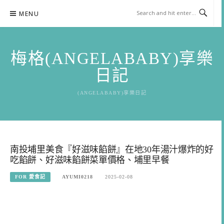
Skip
MENU
to
content
梅格(ANGELABABY)享樂
日記
(ANGELABABY)享樂日記
南投埔里美食『好滋味餡餅』在地30年湯汁爆炸的好
吃餡餅、好滋味餡餅菜單價格、埔里早餐
FOR 愛食記
AYUMI0218
2025-02-08