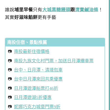
誰說
埔里早餐
只有
大城黑糖饅頭
跟
清寶鹹油條
！
其實
好滋味餡餅
更有手藝
南投住宿、景點推薦
南投最新住宿價格
南投九族文化村門票，加送日月潭纜車票
台中、日月潭、清境包車
台中日月潭來回共乘優惠
日月潭遊潭船票打46折
日月潭遊湖5折優惠
妮娜巧克力城堡門票9折