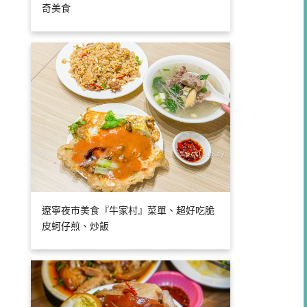
奇美食
遼寧夜市美食『牛家村』菜單、超好吃脆
皮蚵仔煎、炒飯