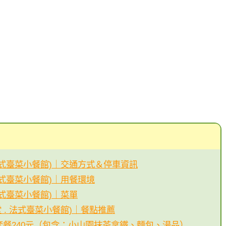
 . 法式臺菜小餐館)｜交通方式＆停車資訊
. 法式臺菜小餐館)｜用餐環境
. 法式臺菜小餐館)｜菜單
食堂 . 法式臺菜小餐館)｜餐點推薦
套餐240元（包含：小山園抹茶拿鐵、麵包、湯品）