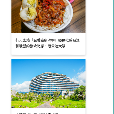
行天宮站『金香豬腳涼麵』鄉民推薦被涼
麵耽誤的銷魂豬腳、限量滷大腸