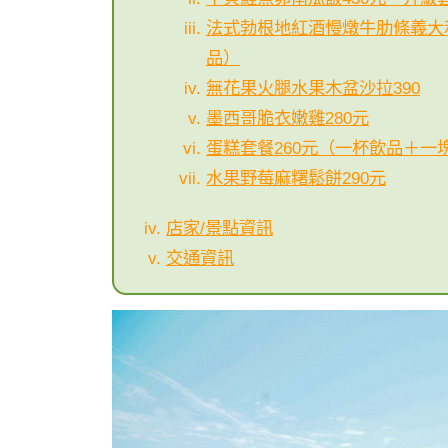
法式勃根地紅酒慢燉牛肋條義大利
品）
無花果火腿水果木盆沙拉390
墨西哥脆衣嫩雞280元
蛋糕套餐260元（一杯飲品＋一
水果野莓麻糬鬆餅290元
店家/景點資訊
交通資訊