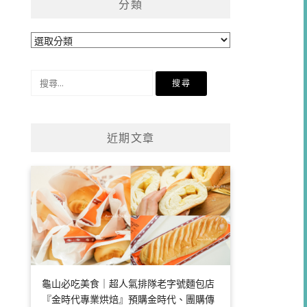
分類
分
類
搜
尋
關
鍵
近期文章
字:
龜山必吃美食｜超人氣排隊老字號麵包店
『金時代專業烘焙』預購金時代、團購傳