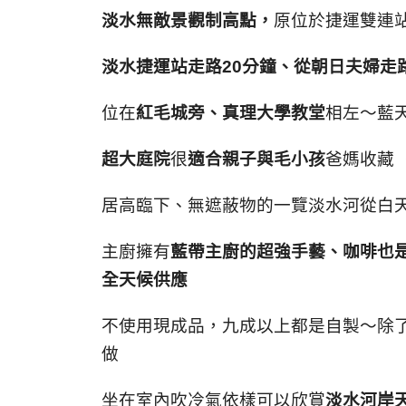
淡水無敵景觀制高點，
原位於捷運雙連
淡水捷運站走路
20
分鐘、從朝日夫婦走
位在
紅毛城旁、真理大學教堂
相左～藍
超大庭院
很
適合親子與毛小孩
爸媽收藏
居高臨下、無遮蔽物的一覽淡水河從白
主廚擁有
藍帶主廚的超強手藝、咖啡也
全天候供應
不使用現成品，九成以上都是自製～除
做
坐在室內吹冷氣依樣可以欣賞
淡水河岸