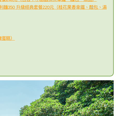
麵350 升級經典套餐220元（桂花果香拿鐵、麵包、湯
塊蛋糕）