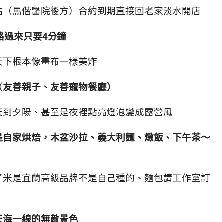
站（馬偕醫院後方）合約到期直接回老家淡水開店
路過來只要
4
分鐘
天下根本像畫布一樣美炸
（
友善親子、友善寵物餐廳）
天到夕陽、甚至是夜裡點亮燈泡變成露營風
是自家烘焙，
木盆沙拉、義大利麵、燉飯、下午茶～
了米是宜蘭高級品牌不是自己種的、麵包請工作室訂
天海一線的無敵景色