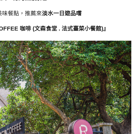
美味餐點，推薦來
淡水一日遊品嚐
COFFEE
咖啡
(
文森食堂
.
法式臺菜小餐館
)
』