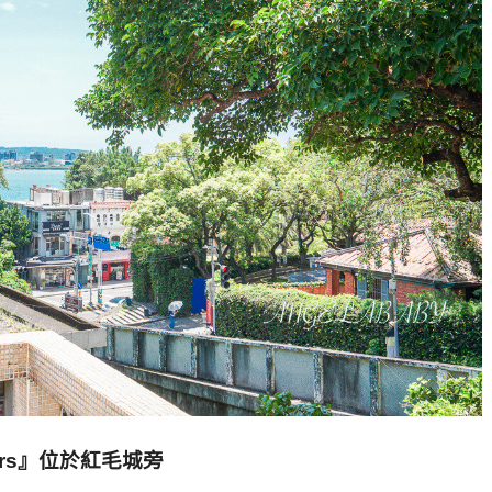
rs
』位於紅毛城旁