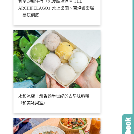
宜蘭頭城住宿『凱渡廣場酒店 THE
ARCHIPELAGO』水上樂園、百坪遊樂場
一票玩到底
永和冰店｜飄香逾半世紀的古早味叭噗
『和美冰果室』