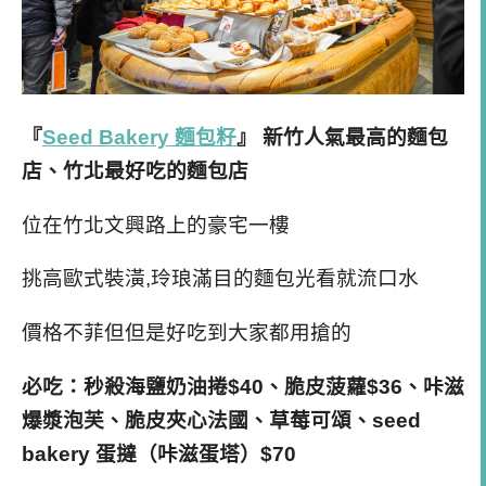
『
Seed Bakery 麵包籽
』 新竹人氣最高的麵包
店、竹北最好吃的麵包店
位在竹北文興路上的豪宅一樓
挑高歐式裝潢,玲琅滿目的麵包光看就流口水
價格不菲但但是好吃到大家都用搶的
必吃：秒殺海鹽奶油捲$40、脆皮菠蘿$36、咔滋
爆漿泡芙、脆皮夾心法國、草莓可頌、seed
bakery 蛋撻（咔滋蛋塔）$70