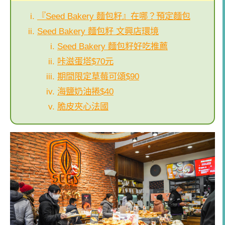
『Seed Bakery 麵包籽』在哪？預定麵包
Seed Bakery 麵包籽 文興店環境
Seed Bakery 麵包籽好吃推薦
咔滋蛋塔$70元
期間限定草莓可頌$90
海鹽奶油捲$40
脆皮夾心法國