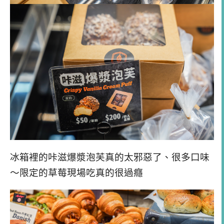
冰箱裡的咔滋爆漿泡芙真的太邪惡了、很多口味
～限定的草莓現場吃真的很過癮