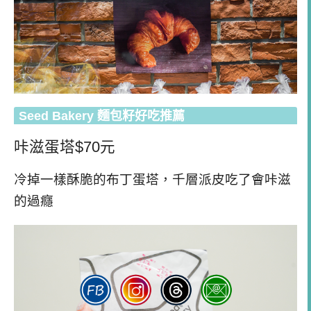
Seed Bakery 麵包籽好吃推薦
咔滋蛋塔$70元
冷掉一樣酥脆的布丁蛋塔，千層派皮吃了會咔滋
的過癮