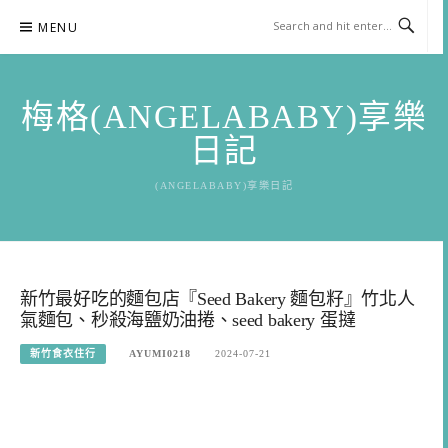
Skip
MENU
to
content
梅格(ANGELABABY)享樂
日記
(ANGELABABY)享樂日記
新竹最好吃的麵包店『Seed Bakery 麵包籽』竹北人
氣麵包、秒殺海鹽奶油捲、seed bakery 蛋撻
新竹食衣住行
AYUMI0218
2024-07-21