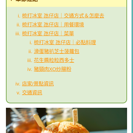
梳打冰室 氹仔店｜交通方式＆怎麼去
梳打冰室 氹仔店｜用餐環境
梳打冰室 氹仔店｜菜單
梳打冰室 氹仔店｜必點料理
滑蛋豬扒芝士菠蘿包
花生醬粒粒西多士
豬頸肉XO炒腸粉
店家/景點資訊
交通資訊