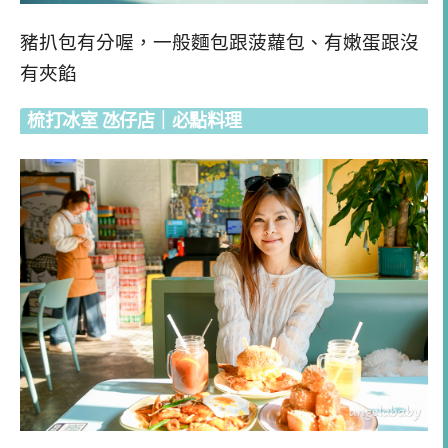
豬扒包有分喔，一般麵包跟菠蘿包、有嫩蛋跟沒
有夾餡
梳打冰室 氹仔店｜必點料理