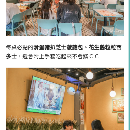
每桌必點的
滑蛋豬扒芝士菠蘿包、花生醬粒粒西
多士
，還會附上手套吃起來不會髒ＣＣ