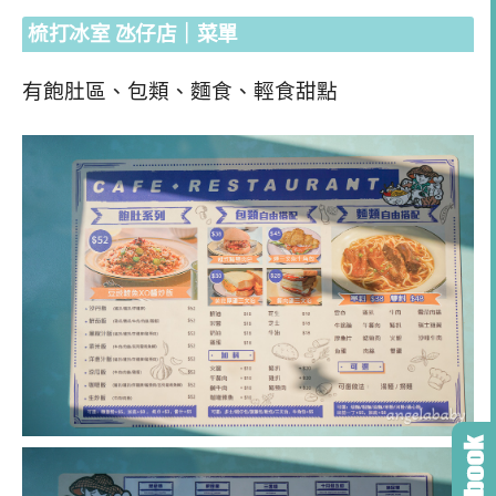
梳打冰室 氹仔店｜菜單
有飽肚區、包類、麵食、輕食甜點