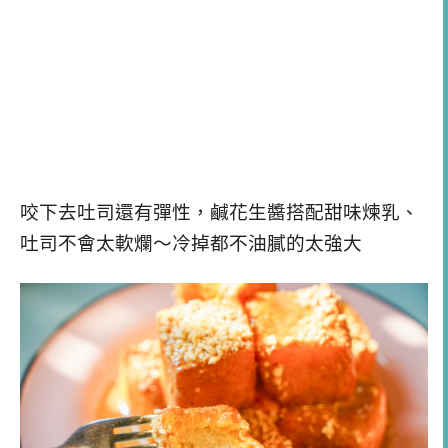
咬下去吐司還有彈性，鹹花生醬搭配甜味煉乳、
吐司不會太軟爛～冷掉都不油膩的太強大