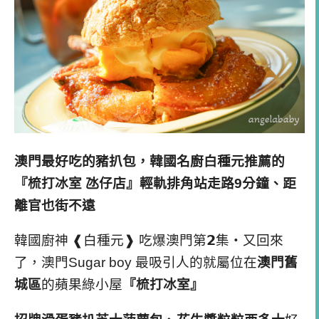
澳門最好吃的豬扒包，韓國名廚白種元推薦的
『梳打冰室 氹仔店』輕軌排角站走路9分鐘、距
離官也街不遠
韓國廚神 ❰白種元❱ 吃爆澳門第𝟮集・又回來
了，澳門Sugar boy 最吸引人的就屬位在
澳門舊
城區
的蘋果綠小屋
『梳打冰室』