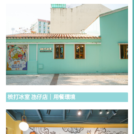
梳打冰室 氹仔店｜用餐環境