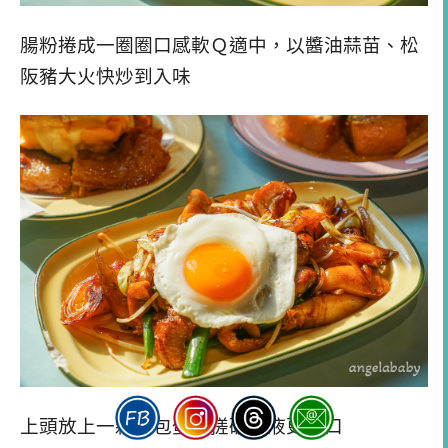
腸粉捲成一圈圈口感軟Ｑ適中，以醬油蒜苗、松
阪豬大火快炒到入味
上頭放上一顆荷包蛋，搓破蛋液更滑口