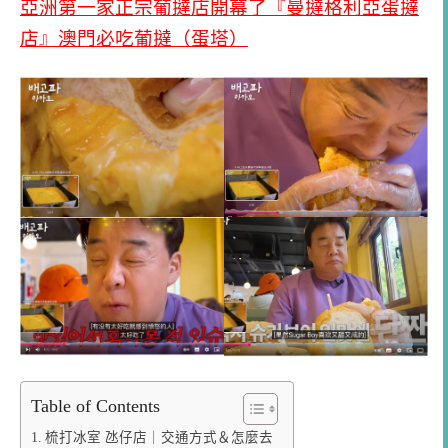
亞洲第一家正宗葡撻店開幕了『曼撻格利亞蛋撻
店』澳門必吃葡撻（蛋塔）
Table of Contents
梳打冰室 氹仔店｜交通方式＆怎麼去