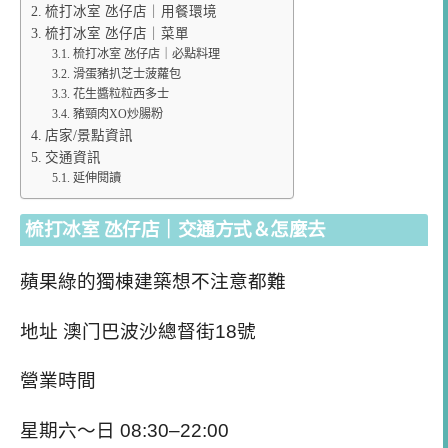
梳打冰室 氹仔店｜用餐環境
梳打冰室 氹仔店｜菜單
梳打冰室 氹仔店｜必點料理
滑蛋豬扒芝士菠蘿包
花生醬粒粒西多士
豬頸肉XO炒腸粉
店家/景點資訊
交通資訊
延伸閱讀
梳打冰室 氹仔店｜交通方式＆怎麼去
蘋果綠的獨棟建築想不注意都難
地址
澳门巴波沙總督街18號
營業時間
星期六～日 08:30–22:00