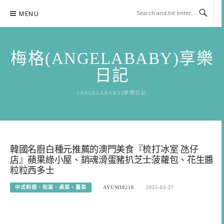
Skip
MENU
to
content
梅格(ANGELABABY)享樂
日記
(ANGELABABY)享樂日記
韓國名廚白種元推薦的澳門美食『梳打冰室 氹仔
店』蘋果綠小屋、銷魂滑蛋豬扒芝士菠蘿包、花生醬
粒粒西多士
中式料理、和菜、桌菜、臺菜
AYUMI0218
2025-03-27