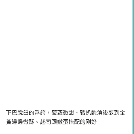
下巴脫臼的浮誇，菠蘿微甜、豬扒醃漬後煎到金
黃邊邊微酥、起司跟嫩蛋搭配的剛好