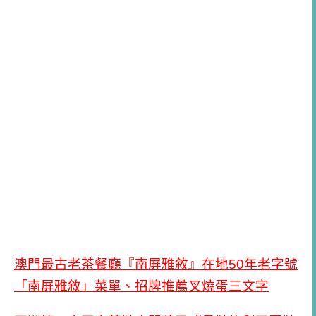
澳門最古老茶餐廳『南屏雅敘』在地50年老字號
「南屏雅敘」菜單、招牌推薦叉燒蛋三文字