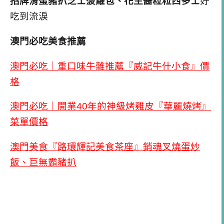
招牌滑蛋豬扒芝士菠蘿包、花生醬粒粒西多士
好
吃到流淚
澳門必吃美食推薦
澳門必吃｜重口味牛雜推薦『威記牛什小食』價
格
澳門必吃｜開業40年的神級烤雞皮『華麗燒烤』
菜單價格
澳門美食『路環輝記美食茶座』銷魂叉燒蛋炒
飯、巨無霸豬扒