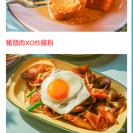
豬頸肉XO炒腸粉