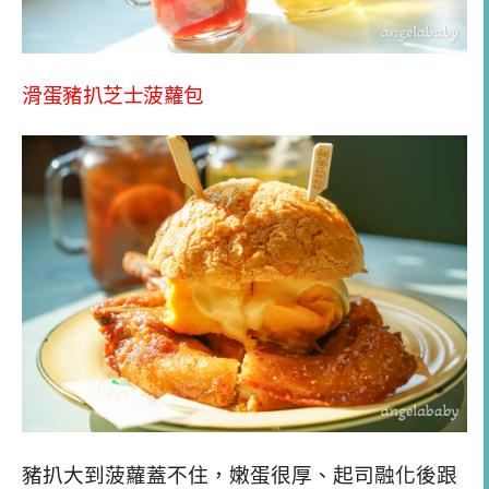
滑蛋豬扒芝士菠蘿包
豬扒大到菠蘿蓋不住，嫩蛋很厚、起司融化後跟