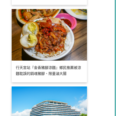
行天宮站『金香豬腳涼麵』鄉民推薦被涼
麵耽誤的銷魂豬腳、限量滷大腸