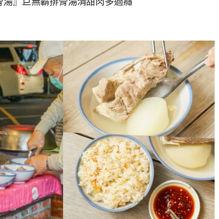
骨湯』巨無霸排骨湯清甜肉多過癮