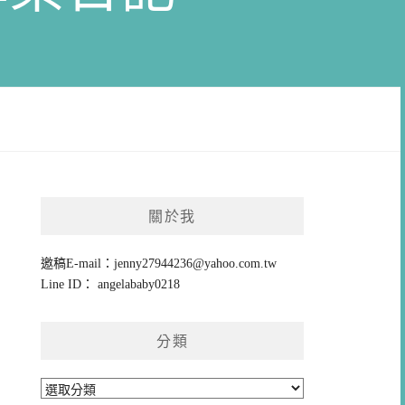
關於我
邀稿E-mail：
jenny27944236@yahoo.com.tw
Line ID： angelababy0218
分類
分