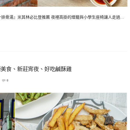
汁排骨湯』米其林必比登推薦 夜裡高掛的燈籠與小學生座椅讓人走過…
街美食、新莊宵夜、好吃鹹酥雞
0