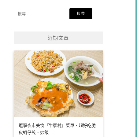
類
搜
尋
關
鍵
近期文章
字:
遼寧夜市美食『牛家村』菜單、超好吃脆
皮蚵仔煎、炒飯