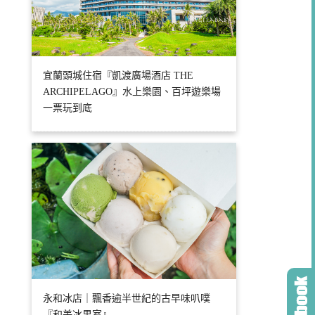
宜蘭頭城住宿『凱渡廣場酒店 THE
ARCHIPELAGO』水上樂園、百坪遊樂場
一票玩到底
永和冰店｜飄香逾半世紀的古早味叭噗
『和美冰果室』