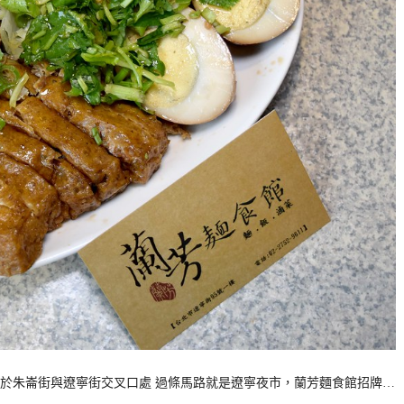
於朱崙街與遼寧街交叉口處 過條馬路就是遼寧夜市，蘭芳麵食館招牌…