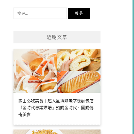
類
搜
尋
關
鍵
近期文章
字:
龜山必吃美食｜超人氣排隊老字號麵包店
『金時代專業烘焙』預購金時代、團購傳
奇美食