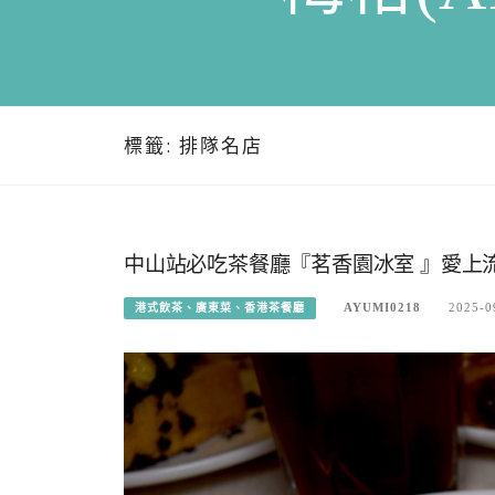
標籤:
排隊名店
中山站必吃茶餐廳『茗香園冰室 』愛上
AYUMI0218
2025-0
港式飲茶、廣東菜、香港茶餐廳