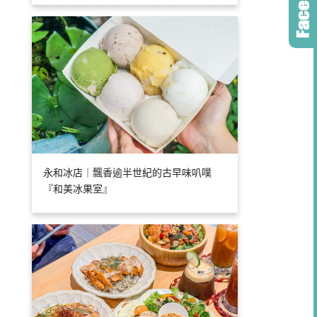
永和冰店｜飄香逾半世紀的古早味叭噗
『和美冰果室』