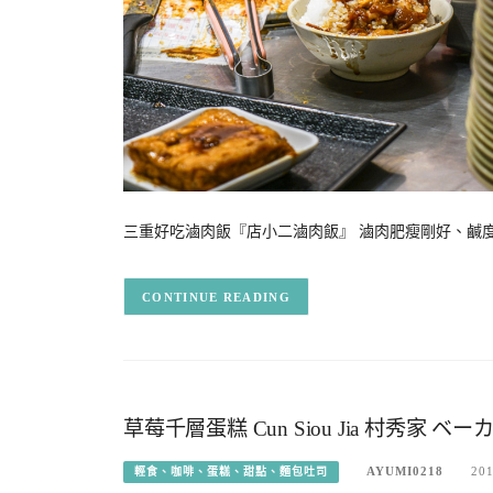
三重好吃滷肉飯『店小二滷肉飯』 滷肉肥瘦剛好、鹹
CONTINUE READING
草莓千層蛋糕 Cun Siou Jia 村秀家 
AYUMI0218
201
輕食、咖啡、蛋糕、甜點、麵包吐司