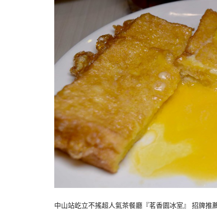
中山站屹立不搖超人氣茶餐廳『茗香園冰室』 招牌推薦