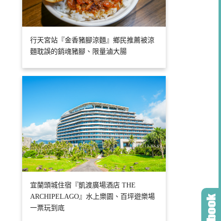
行天宮站『金香豬腳涼麵』鄉民推薦被涼
麵耽誤的銷魂豬腳、限量滷大腸
宜蘭頭城住宿『凱渡廣場酒店 THE
ARCHIPELAGO』水上樂園、百坪遊樂場
一票玩到底