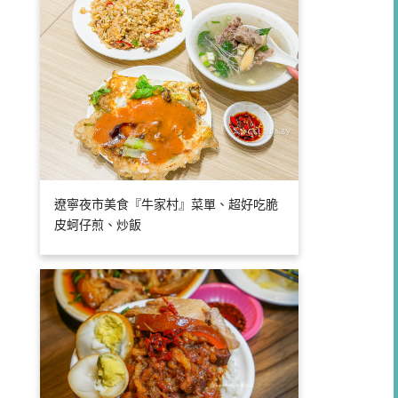
遼寧夜市美食『牛家村』菜單、超好吃脆
皮蚵仔煎、炒飯