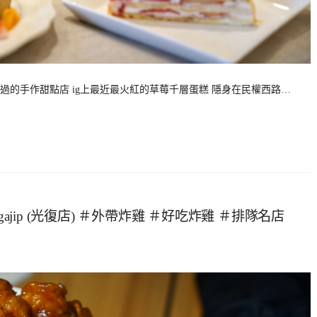
的手作甜點店 ig上最近最火紅的草莓千層蛋糕 隱身在民權西路…
ajip (光復店) ＃外帶炸雞 ＃好吃炸雞 ＃排隊名店