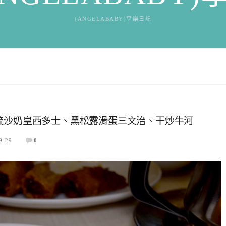
(ANGELABABY)享樂日記
流沙奶皇西多士、黑松露滑蛋三文治、干炒牛河
9-29
0