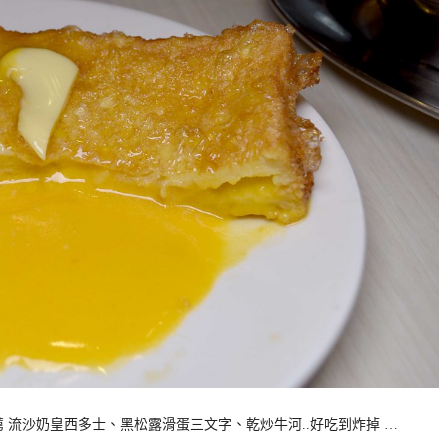
 流沙奶皇西多士、黑松露滑蛋三文字、乾炒牛河..好吃到炸掉 …