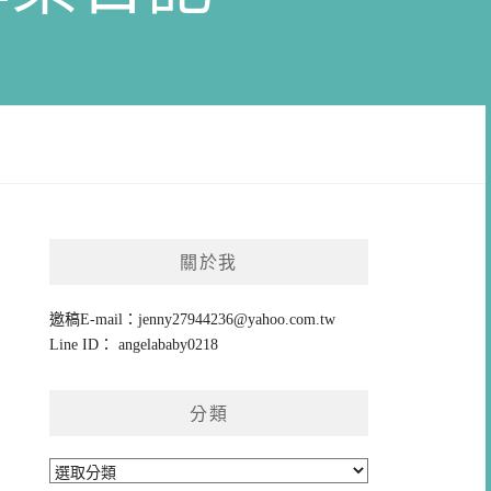
關於我
邀稿E-mail：
jenny27944236@yahoo.com.tw
Line ID： angelababy0218
分類
分