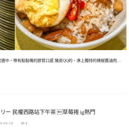
度適中，帶有點黏嘴的膠質口感 豬皮QQ的，淋上獨特的辣椒醬滷肉…
ベーカリー 民權西路站下午茶 草莓捲 ig熱門
9-03-10
2