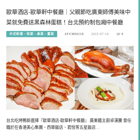
歐華酒店-歐華軒中餐廳｜父親節吃廣東師傅美味中
菜就免費送黑森林蛋糕！台北預約制包廂中餐廳
中式料理、和菜、桌菜、臺菜
AYUMI0218
2022-07-14
0
台北吃烤鴨新選擇『歐華酒店-歐華軒中餐廳』 廣東籍主廚卓漢騰 曾任
職於在香港美心集團、西華飯店、君悅等五星飯店…