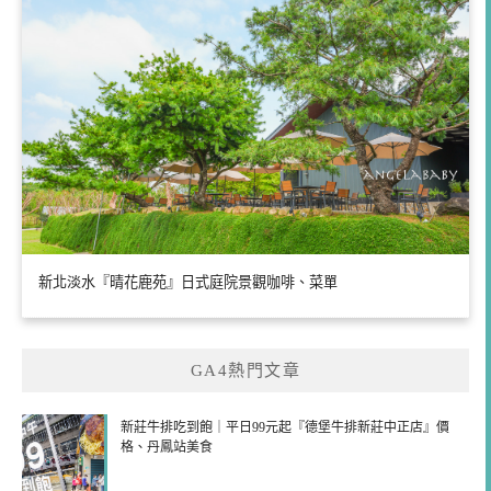
新北淡水『晴花鹿苑』日式庭院景觀咖啡、菜單
GA4熱門文章
新莊牛排吃到飽｜平日99元起『德堡牛排新莊中正店』價
格、丹鳳站美食