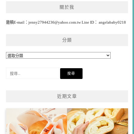
覽
關於我
邀稿E-mail：
jenny27944236@yahoo.com.tw
Line ID： angelababy0218
分類
分
類
搜
尋
關
鍵
近期文章
字: