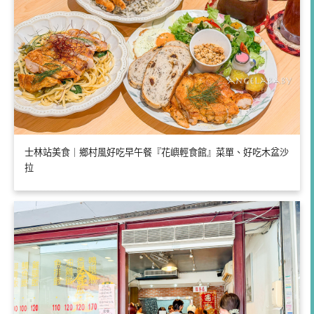
士林站美食｜鄉村風好吃早午餐『花嶼輕食館』菜單、好吃木盆沙
拉