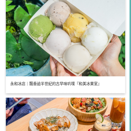
永和冰店｜飄香逾半世紀的古早味叭噗『和美冰果室』