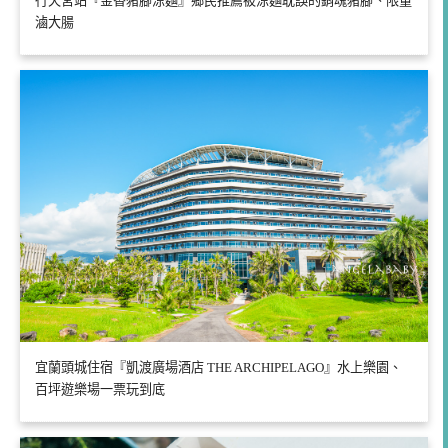
行天宮站『金香豬腳涼麵』鄉民推薦被涼麵耽誤的銷魂豬腳、限量
滷大腸
宜蘭頭城住宿『凱渡廣場酒店 THE ARCHIPELAGO』水上樂園、
百坪遊樂場一票玩到底