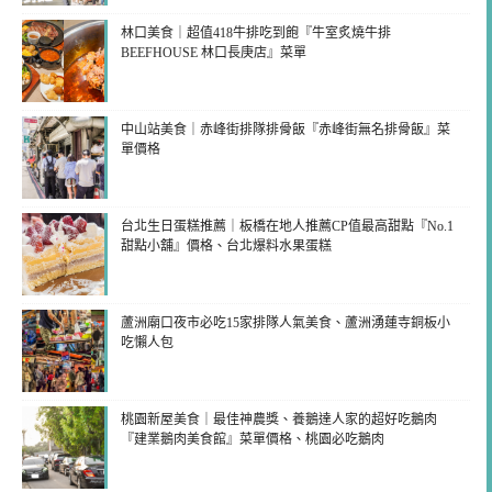
林口美食｜超值418牛排吃到飽『牛室炙燒牛排
BEEFHOUSE 林口長庚店』菜單
中山站美食｜赤峰街排隊排骨飯『赤峰街無名排骨飯』菜
單價格
台北生日蛋糕推薦｜板橋在地人推薦CP值最高甜點『No.1
甜點小舖』價格、台北爆料水果蛋糕
蘆洲廟口夜市必吃15家排隊人氣美食、蘆洲湧蓮寺銅板小
吃懶人包
桃園新屋美食｜最佳神農獎、養鵝達人家的超好吃鵝肉
『建業鵝肉美食館』菜單價格、桃園必吃鵝肉