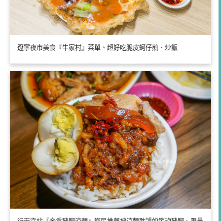
遼寧夜市美食『牛家村』菜單、超好吃脆皮蚵仔煎、炒飯