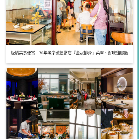
板橋美食便當｜30年老字號便當店『金冠排骨』菜單、好吃雞腿飯