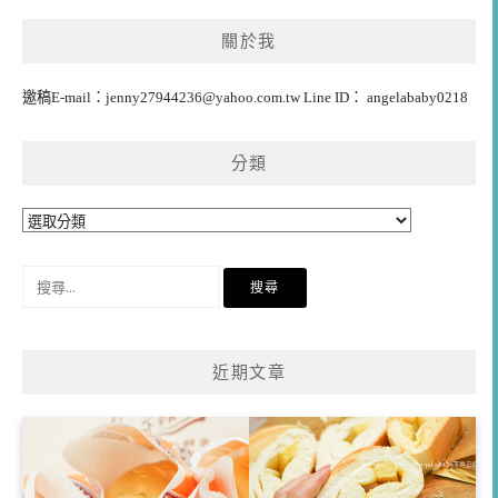
關於我
邀稿E-mail：
jenny27944236@yahoo.com.tw
Line ID： angelababy0218
分類
分
類
搜
尋
關
鍵
近期文章
字: