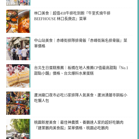
林口美食｜超值418牛排吃到飽『牛室炙燒牛排
BEEFHOUSE 林口長庚店』菜單
中山站美食｜赤峰街排隊排骨飯『赤峰街無名排骨飯』菜
單價格
台北生日蛋糕推薦｜板橋在地人推薦CP值最高甜點『No.1
甜點小舖』價格、台北爆料水果蛋糕
蘆洲廟口夜市必吃15家排隊人氣美食、蘆洲湧蓮寺銅板小
吃懶人包
桃園新屋美食｜最佳神農獎、養鵝達人家的超好吃鵝肉
『建業鵝肉美食館』菜單價格、桃園必吃鵝肉