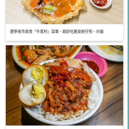
遼寧夜市美食『牛家村』菜單、超好吃脆皮蚵仔煎、炒飯