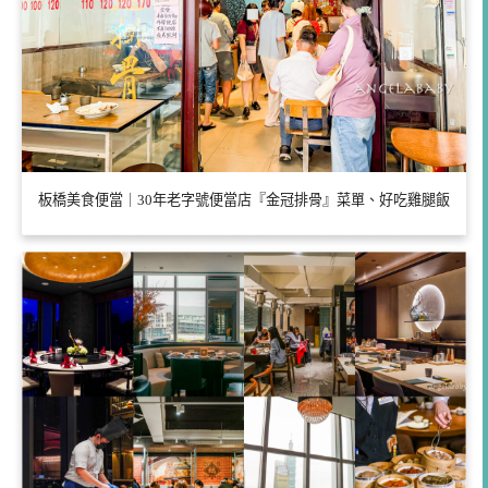
板橋美食便當｜30年老字號便當店『金冠排骨』菜單、好吃雞腿飯