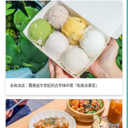
永和冰店｜飄香逾半世紀的古早味叭噗『和美冰果室』