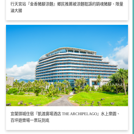
行天宮站『金香豬腳涼麵』鄉民推薦被涼麵耽誤的銷魂豬腳、限量
滷大腸
宜蘭頭城住宿『凱渡廣場酒店 THE ARCHIPELAGO』水上樂園、
百坪遊樂場一票玩到底