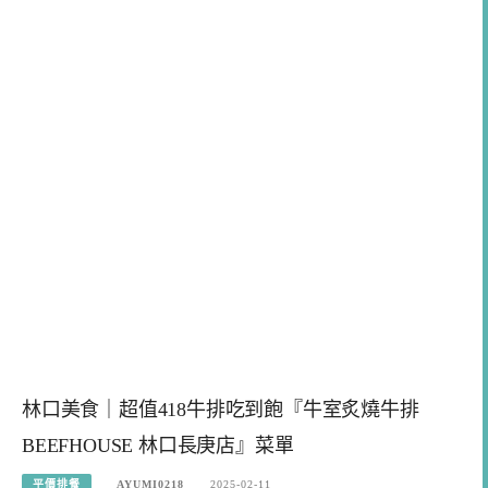
林口美食｜超值418牛排吃到飽『牛室炙燒牛排
BEEFHOUSE 林口長庚店』菜單
平價排餐
AYUMI0218
2025-02-11