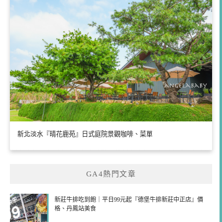
新北淡水『晴花鹿苑』日式庭院景觀咖啡、菜單
GA4熱門文章
新莊牛排吃到飽｜平日99元起『德堡牛排新莊中正店』價
格、丹鳳站美食