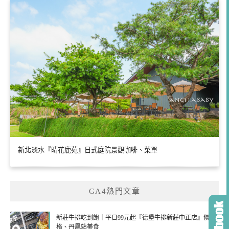
新北淡水『晴花鹿苑』日式庭院景觀咖啡、菜單
GA4熱門文章
新莊牛排吃到飽｜平日99元起『德堡牛排新莊中正店』價
格、丹鳳站美食