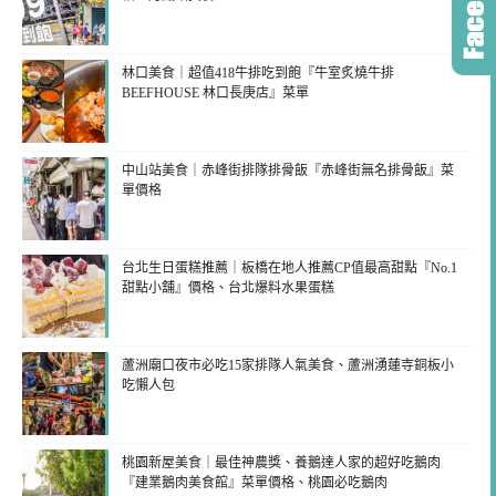
林口美食｜超值418牛排吃到飽『牛室炙燒牛排
BEEFHOUSE 林口長庚店』菜單
中山站美食｜赤峰街排隊排骨飯『赤峰街無名排骨飯』菜
單價格
台北生日蛋糕推薦｜板橋在地人推薦CP值最高甜點『No.1
甜點小舖』價格、台北爆料水果蛋糕
蘆洲廟口夜市必吃15家排隊人氣美食、蘆洲湧蓮寺銅板小
吃懶人包
桃園新屋美食｜最佳神農獎、養鵝達人家的超好吃鵝肉
『建業鵝肉美食館』菜單價格、桃園必吃鵝肉