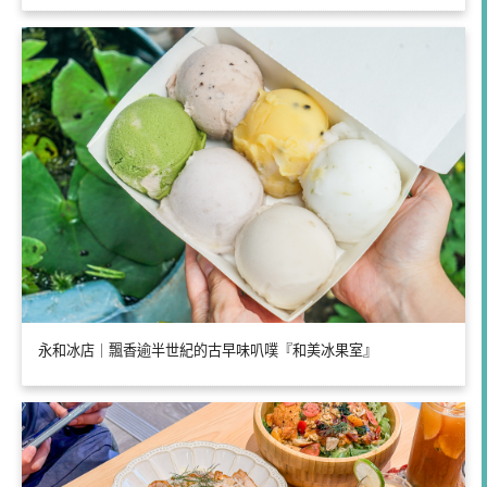
永和冰店｜飄香逾半世紀的古早味叭噗『和美冰果室』