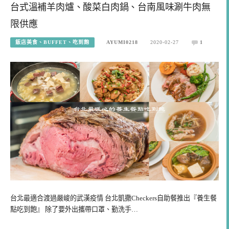
台式溫補羊肉爐、酸菜白肉鍋、台南風味涮牛肉無
限供應
飯店美食、BUFFET、吃到飽
AYUMI0218
2020-02-27
1
台北最適合渡過嚴峻的武漢疫情 台北凱撒Checkers自助餐推出『養生餐
點吃到飽』 除了要外出攜帶口罩、勤洗手…