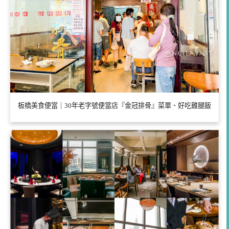
板橋美食便當｜30年老字號便當店『金冠排骨』菜單、好吃雞腿飯