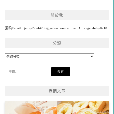
關於我
邀稿E-mail：
jenny27944236@yahoo.com.tw
Line ID： angelababy0218
分類
分
類
搜
尋
關
鍵
近期文章
字: