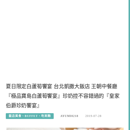
夏日限定白蘆筍饗宴 台北凱撒大飯店 王朝中餐廳
『極品寶島白蘆筍饗宴』珍奶控不容錯過的『皇家
伯爵珍奶饗宴』
飯店美食、BUFFET、吃到飽
AYUMI0218
2019-07-28