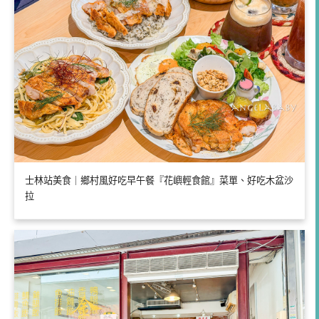
士林站美食｜鄉村風好吃早午餐『花嶼輕食館』菜單、好吃木盆沙
拉