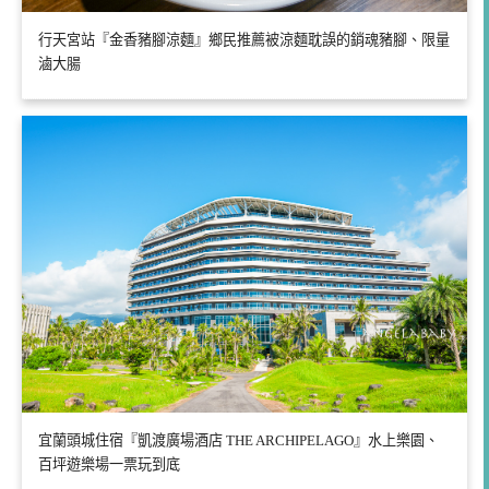
行天宮站『金香豬腳涼麵』鄉民推薦被涼麵耽誤的銷魂豬腳、限量
滷大腸
宜蘭頭城住宿『凱渡廣場酒店 THE ARCHIPELAGO』水上樂園、
百坪遊樂場一票玩到底