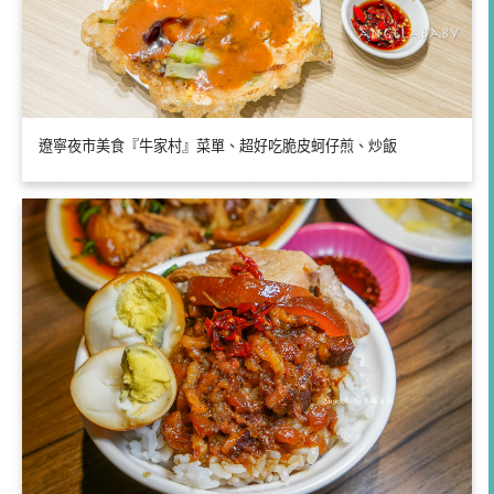
遼寧夜市美食『牛家村』菜單、超好吃脆皮蚵仔煎、炒飯