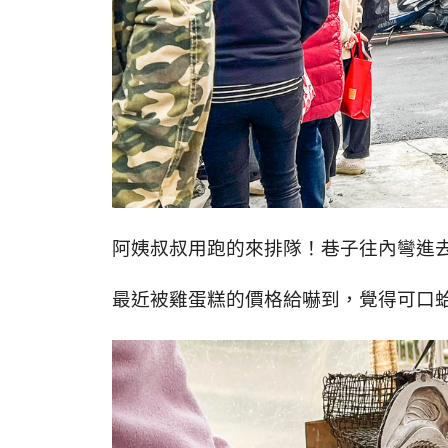
阿姨叔叔用跑的來排隊！巷子往內彎進
最近被雞蛋糕的價格給嚇到，覺得可口蛤