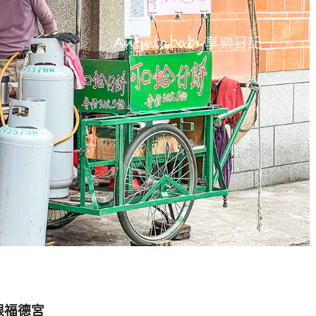
』
跟福德宮