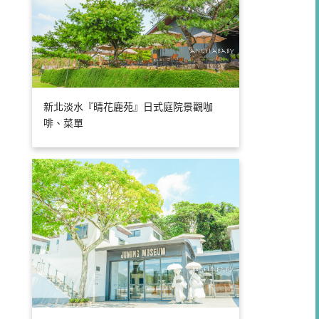
新北淡水『晴花鹿苑』日式庭院景觀咖
啡、菜單