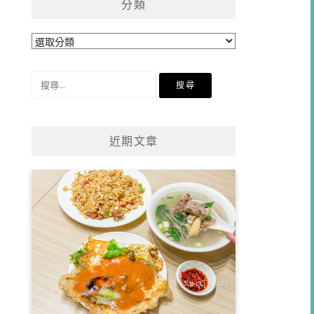
分類
分
類
搜
尋
關
鍵
近期文章
字: