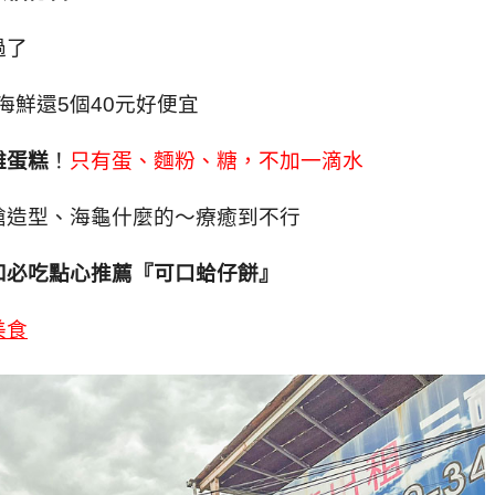
過了
海鮮還5個40元好便宜
雞蛋糕
！
只有蛋、麵粉、糖，不加一滴水
槍造型、海龜什麼的～療癒到不行
和必吃點心推薦『可口蛤仔餅』
美食