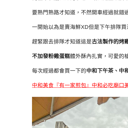
要熟門熟路才知道，不然開車經過就錯
一開始以為是賣海鮮XD但是下午排隊買
趕緊跟去排隊才知道這是
古法製作的烤
不加發粉雞蛋糕
體外酥內扎實，可愛的
每次經過都會買一下的
中和下午茶、中
中和美食『有一家煎包』中和必吃廟口