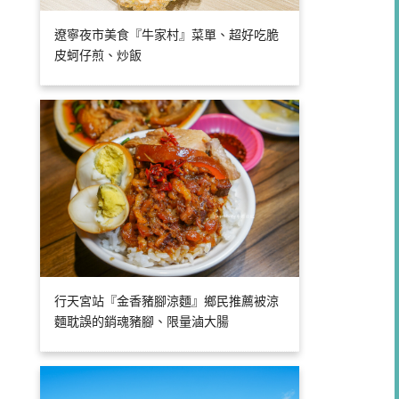
遼寧夜市美食『牛家村』菜單、超好吃脆
皮蚵仔煎、炒飯
行天宮站『金香豬腳涼麵』鄉民推薦被涼
麵耽誤的銷魂豬腳、限量滷大腸