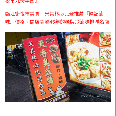
夜市九份芋圓』
臨江街夜市美食｜米其林必比登推薦『梁記滷
味』價格、開店超過45年的老牌冷滷味排隊名店