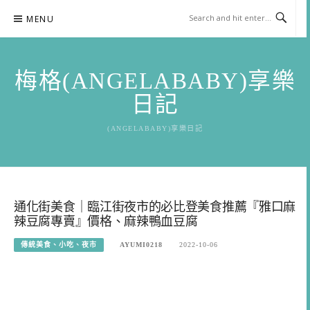
Skip
MENU
to
content
梅格(ANGELABABY)享樂
日記
(ANGELABABY)享樂日記
通化街美食｜臨江街夜市的必比登美食推薦『雅口麻
辣豆腐專賣』價格、麻辣鴨血豆腐
傳統美食、小吃、夜市
AYUMI0218
2022-10-06