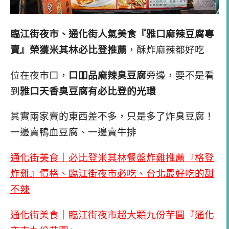
臨江街夜市、通化街人氣美食
『
雅口麻辣豆腐專
賣
』
榮獲米其林必比登推薦
，酥炸麻辣都好吃
位在夜市口，
口吅品麻辣臭豆腐
旁邊，要不是看
到
雅口天香臭豆腐有必比登的光環
其實兩家賣的東西差不多，只是多了炸臭豆腐！
一邊賣鴨血豆腐、一邊賣牛排
通化街美食｜必比登米其林餐盤炸雞推薦『格登
炸雞』價格、臨江街夜市必吃、台北最好吃的甜
不辣
通化街美食｜臨江街夜市超大顆九份芋圓『通化