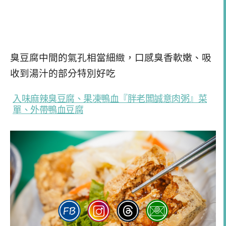
臭豆腐中間的氣孔相當細緻，口感臭香軟嫩、吸
收到湯汁的部分特別好吃
入味麻辣臭豆腐、果凍鴨血『胖老闆誠意肉粥』菜
單、外帶鴨血豆腐