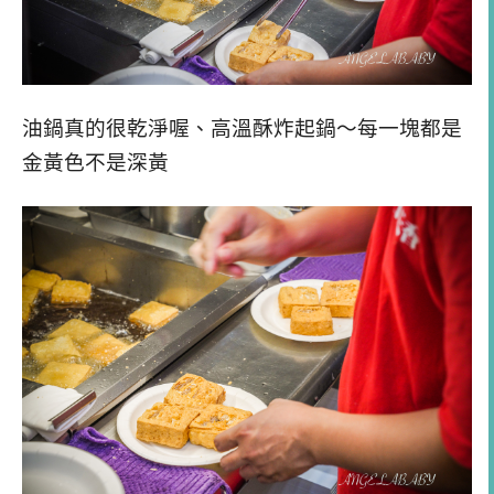
油鍋真的很乾淨喔、高溫酥炸起鍋～每一塊都是
金黃色不是深黃