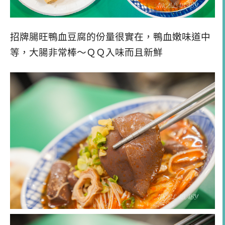
招牌腸旺鴨血豆腐的份量很實在，鴨血嫩味道中
等，大腸非常棒～ＱＱ入味而且新鮮