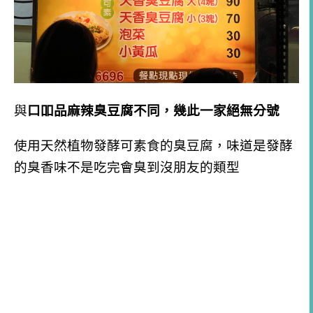
與
口吅品麻辣臭豆腐不同，幾此一家絕無分號
使用天然植物發酵可素食的臭豆腐，味道是發酵
的臭香味不是吃完會臭到沒朋友的類型