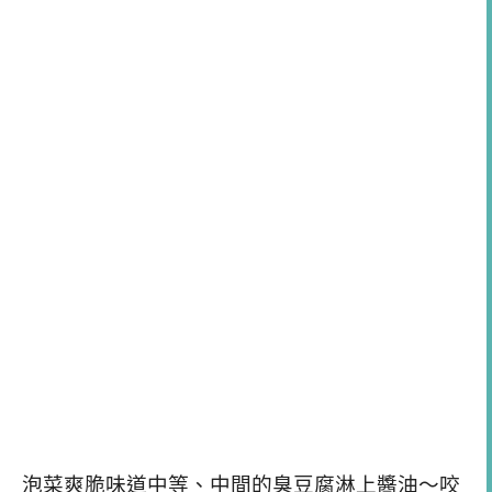
泡菜爽脆味道中等、中間的臭豆腐淋上醬油～咬