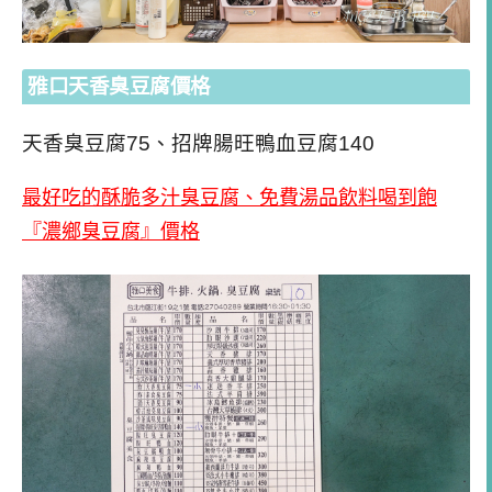
雅口天香臭豆腐價格
天香臭豆腐75、招牌腸旺鴨血豆腐140
最好吃的酥脆多汁臭豆腐、免費湯品飲料喝到飽
『濃鄉臭豆腐』價格