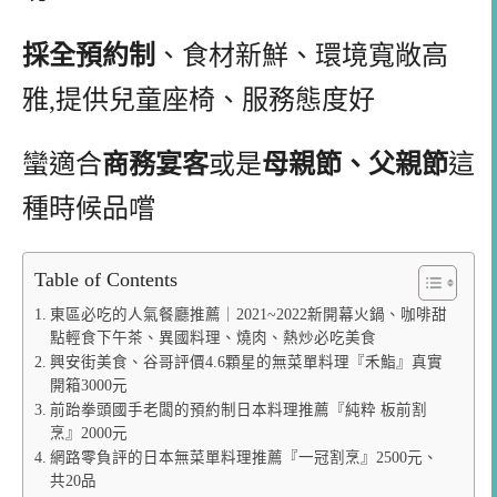
採全預約制
、食材新鮮、環境寬敞高
雅,提供兒童座椅、服務態度好
蠻適合
商務宴客
或是
母親節、父親節
這
種時候品嚐
Table of Contents
東區必吃的人氣餐廳推薦｜2021~2022新開幕火鍋、咖啡甜
點輕食下午茶、異國料理、燒肉、熱炒必吃美食
興安街美食、谷哥評價4.6顆星的無菜單料理『禾鮨』真實
開箱3000元
前跆拳頭國手老闆的預約制日本料理推薦『純粋 板前割
烹』2000元
網路零負評的日本無菜單料理推薦『一冠割烹』2500元、
共20品