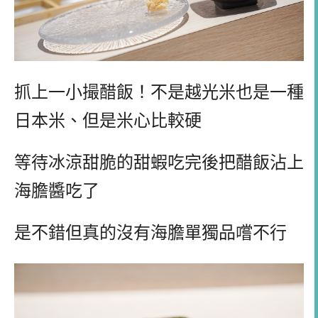
抓上一小撮醋飯！不是越光米也是一種
日本米、但是米心比較硬
等待冰涼甜脆的甜蝦吃完後把醋飯沾上
海膽醬吃了
是不錯但真的沒有海膽單獨品嚐不行