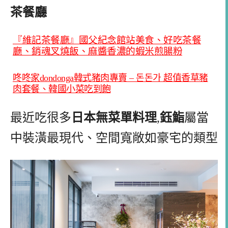
茶餐廳
『維記茶餐廳』國父紀念館站美食、好吃茶餐
廳、銷魂叉燒飯、麻醬香濃的蝦米煎腸粉
咚咚家dondonga韓式豬肉專賣 – 돈돈가 超值香草豬
肉套餐、韓國小菜吃到飽
最近吃很多
日本無菜單料理
,
鈺鮨
屬當
中裝潢最現代、空間寬敞如豪宅的類型