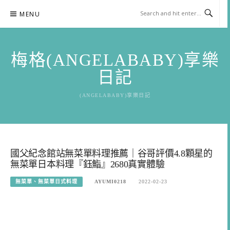
Skip
MENU
to
content
梅格(ANGELABABY)享樂
日記
(ANGELABABY)享樂日記
國父紀念館站無菜單料理推薦｜谷哥評價4.8顆星的
無菜單日本料理『鈺鮨』2680真實體驗
無菜單、無菜單日式料理
AYUMI0218
2022-02-23