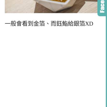
一般會看到金箔、而鈺鮨給銀箔XD