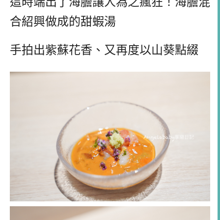
這時端出了海膽讓人為之瘋狂！海膽混
合紹興做成的甜蝦湯
手拍出紫蘇花香、又再度以山葵點綴