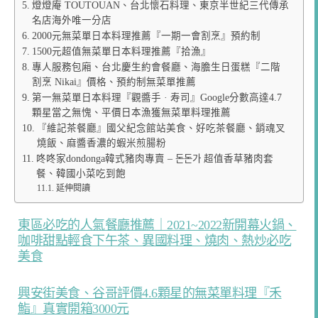
燈燈庵 TOUTOUAN、台北懷石料理、東京半世紀三代傳承
名店海外唯一分店
2000元無菜單日本料理推薦『一期一會割烹』預約制
1500元超值無菜單日本料理推薦『拾漁』
專人服務包廂、台北慶生約會餐廳、海膽生日蛋糕『二階
割烹 Nikai』價格、預約制無菜單推薦
第一無菜單日本料理『觀醬手 · 寿司』Google分數高達4.7
顆星當之無愧、平價日本漁獲無菜單料理推薦
『維記茶餐廳』國父紀念館站美食、好吃茶餐廳、銷魂叉
燒飯、麻醬香濃的蝦米煎腸粉
咚咚家dondonga韓式豬肉專賣 – 돈돈가 超值香草豬肉套
餐、韓國小菜吃到飽
延伸閱讀
東區必吃的人氣餐廳推薦｜2021~2022新開幕火鍋、
咖啡甜點輕食下午茶、異國料理、燒肉、熱炒必吃
美食
興安街美食、谷哥評價4.6顆星的無菜單料理『禾
鮨』真實開箱3000元