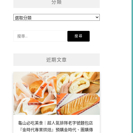
分類
分
類
搜
尋
關
鍵
近期文章
字:
龜山必吃美食｜超人氣排隊老字號麵包店
『金時代專業烘焙』預購金時代、團購傳