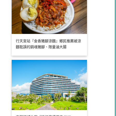
行天宮站『金香豬腳涼麵』鄉民推薦被涼
麵耽誤的銷魂豬腳、限量滷大腸