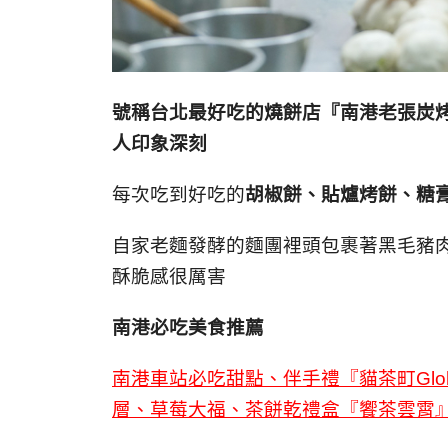
號稱台北最好吃的燒餅店『南港老張炭
人印象深刻
每次吃到好吃的
胡椒餅、貼爐烤餅、糖
自家老麵發酵的麵團裡頭包裹著黑毛豬
酥脆感很厲害
南港必吃美食推薦
南港車站必吃甜點、伴手禮『貓茶町Glob
層、草莓大福、茶餅乾禮盒『饗茶雲霄