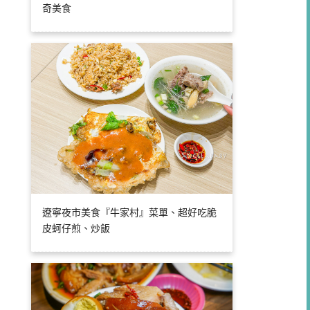
奇美食
遼寧夜市美食『牛家村』菜單、超好吃脆
皮蚵仔煎、炒飯