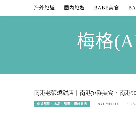
Skip
海外旅遊
國內旅遊
BABE美食
B
to
content
梅格(A
南港老張燒餅店｜南港排隊美食、南港50
AYUMI0218
2025
中式甜點、冰品、甜湯、傳統餅店