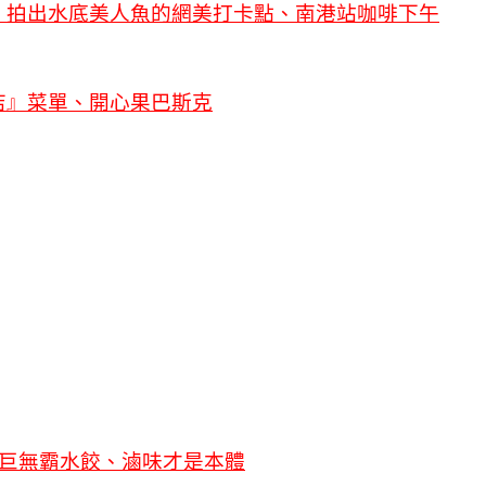
」拍出水底美人魚的網美打卡點、南港站咖啡下午
店』菜單、開心果巴斯克
的巨無霸水餃、滷味才是本體