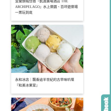
宜蘭頭城住宿『凱渡廣場酒店 THE
ARCHIPELAGO』水上樂園、百坪遊樂場
一票玩到底
永和冰店｜飄香逾半世紀的古早味叭噗
『和美冰果室』