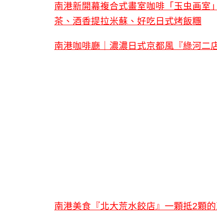
南港新開幕複合式畫室咖啡「玉虫画室
茶、酒香提拉米蘇、好吃日式烤飯糰
南港咖啡廳｜濃濃日式京都風『綠河二
南港美食『北大荒水餃店』一顆抵2顆