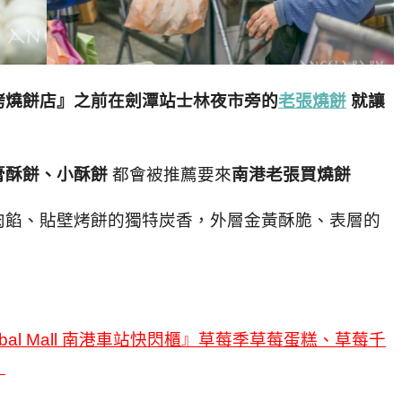
烤燒餅店』之前在劍潭站士林夜市旁的
老張燒餅
就讓
膏酥餅、小酥餅
都會被推薦要來
南港老張買燒餅
肉餡、貼壁烤餅的獨特炭香，外層金黃酥脆、表層的
al Mall 南港車站快閃櫃』草莓季草莓蛋糕、草莓千
』