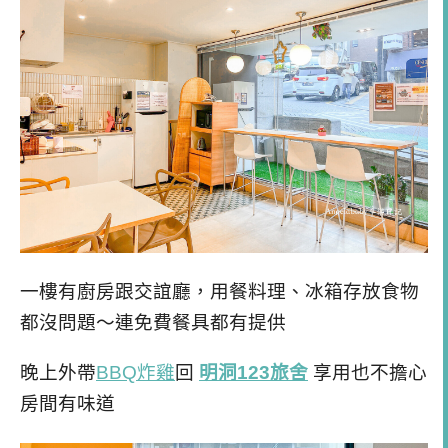
一樓有廚房跟交誼廳，用餐料理、冰箱存放食物
都沒問題～連免費餐具都有提供
晚上外帶
BBQ炸雞
回
明洞123旅舍
享用也不擔心
房間有味道