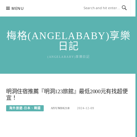
Skip
MENU
to
content
梅格(ANGELABABY)享樂
日記
(ANGELABABY)享樂日記
明洞住宿推薦『明洞123旅館』最低2000元有找超便
宜！
海外旅遊-日本、韓國
AYUMI0218
2024-12-09