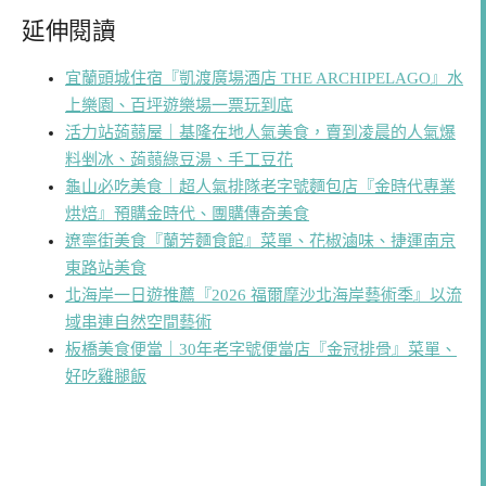
延伸閱讀
宜蘭頭城住宿『凱渡廣場酒店 THE ARCHIPELAGO』水
上樂園、百坪遊樂場一票玩到底
活力站蒟蒻屋｜基隆在地人氣美食，賣到凌晨的人氣爆
料剉冰、蒟蒻綠豆湯、手工豆花
龜山必吃美食｜超人氣排隊老字號麵包店『金時代專業
烘焙』預購金時代、團購傳奇美食
遼寧街美食『蘭芳麵食館』菜單、花椒滷味、捷運南京
東路站美食
北海岸一日遊推薦『2026 福爾摩沙北海岸藝術季』以流
域串連自然空間藝術
板橋美食便當｜30年老字號便當店『金冠排骨』菜單、
好吃雞腿飯