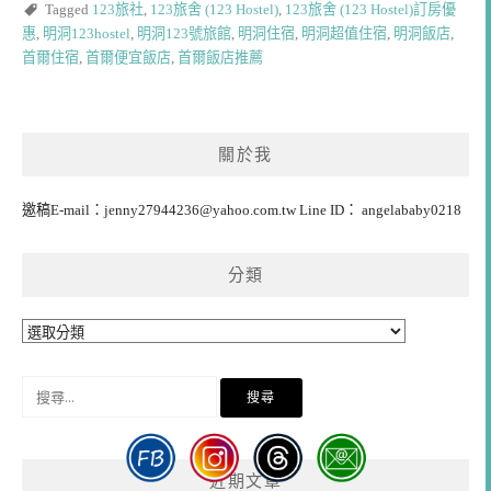
Tagged
123旅社
,
123旅舍 (123 Hostel)
,
123旅舍 (123 Hostel)訂房優
惠
,
明洞123hostel
,
明洞123號旅館
,
明洞住宿
,
明洞超值住宿
,
明洞飯店
,
首爾住宿
,
首爾便宜飯店
,
首爾飯店推薦
關於我
邀稿E-mail：
jenny27944236@yahoo.com.tw
Line ID： angelababy0218
分類
分
類
搜
尋
關
鍵
近期文章
字: