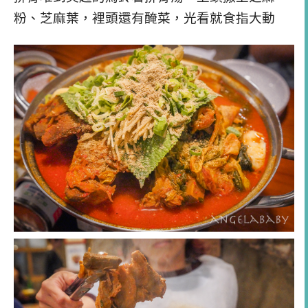
粉、芝麻葉，裡頭還有醃菜，光看就食指大動