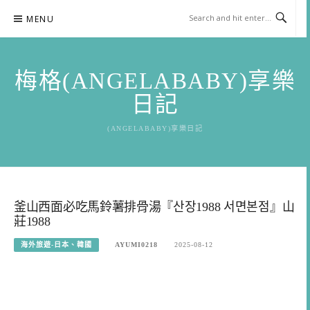
Skip
MENU
to
content
梅格(ANGELABABY)享樂
日記
(ANGELABABY)享樂日記
釜山西面必吃馬鈴薯排骨湯『산장1988 서면본점』山
莊1988
海外旅遊-日本、韓國
AYUMI0218
2025-08-12