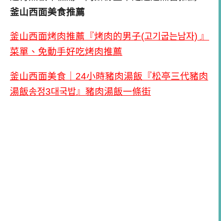
釜山西面美食推薦
釜山西面烤肉推薦『烤肉的男子(고기굽는남자) 』
菜單、免動手好吃烤肉推薦
釜山西面美食｜24小時豬肉湯飯『松亭三代豬肉
湯飯송정3대국밥』豬肉湯飯一條街