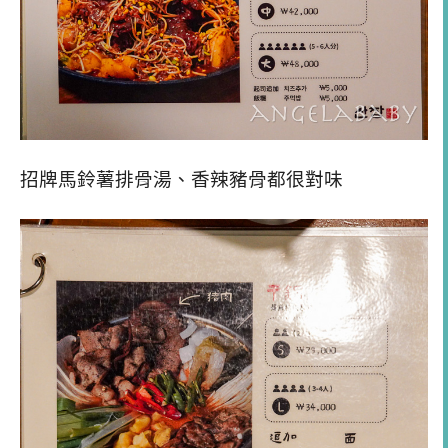
招牌馬鈴薯排骨湯、香辣豬骨都很對味