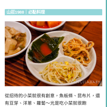
山莊1988｜必點料理
從招待的小菜就很有創意，魚板條、昆布片，還
有豆芽、洋蔥、蘿蔔～光是吃小菜就很飽