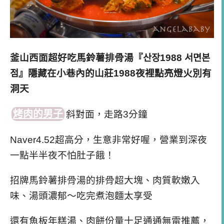
釜山西面超好吃馬鈴薯排骨湯『산장1988 서면본
점』隱藏在小巷內的山莊1988夜裡點亮燈火別有
洞天
烤肉的男子
斜對面，走路3分鐘
Naver4.52超高分，生意非常好喔，營業到深夜
一點半半夜不怕肚子餓！
招牌馬鈴薯排骨湯的排骨超大塊、肉質軟嫩入
味、湯頭濃郁～吃完煮泡麵太享受
還有魚板年糕湯、肉餅份量十足通通無雷推薦，