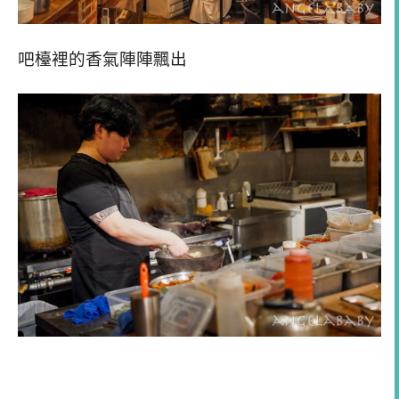
吧檯裡的香氣陣陣飄出
山莊1988｜菜單