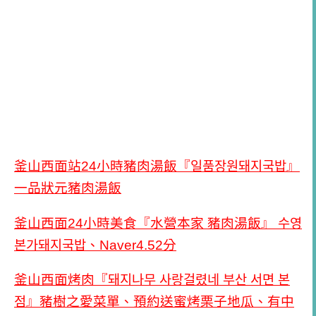
釜山西面站24小時豬肉湯飯『일품장원돼지국밥』
一品狀元豬肉湯飯
釜山西面24小時美食『水營本家 豬肉湯飯』 수영
본가돼지국밥、Naver4.52分
釜山西面烤肉『돼지나무 사랑걸렸네 부산 서면 본
점』豬樹之愛菜單、預約送蜜烤栗子地瓜、有中