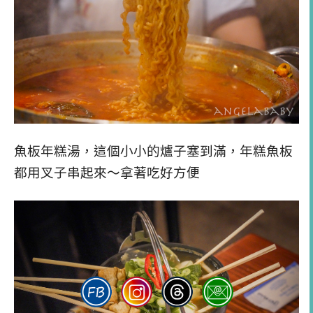
魚板年糕湯，這個小小的爐子塞到滿，年糕魚板
都用叉子串起來～拿著吃好方便