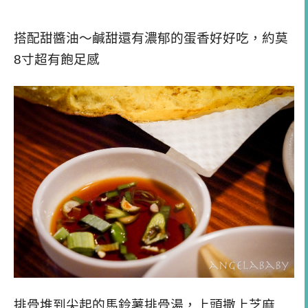
搭配甜醬油～鹹甜還有濃郁的蛋香好好吃，約莫
8寸超有飽足感
排骨堆到尖起的馬鈴薯排骨湯，上頭撒上芝麻