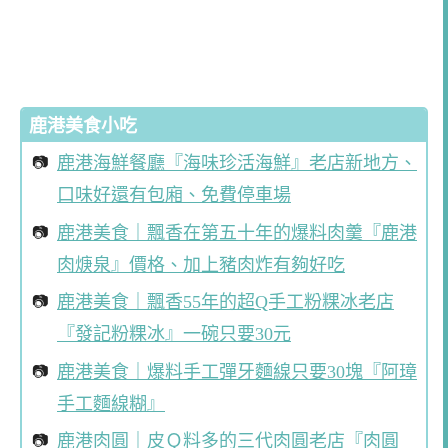
鹿港美食小吃
鹿港海鮮餐廳『海味珍活海鮮』老店新地方、
口味好還有包廂、免費停車場
鹿港美食｜飄香在第五十年的爆料肉羹『鹿港
肉焿泉』價格、加上豬肉炸有夠好吃
鹿港美食｜飄香55年的超Q手工粉粿冰老店
『發記粉粿冰』一碗只要30元
鹿港美食｜爆料手工彈牙麵線只要30塊『阿璋
手工麵線糊』
鹿港肉圓｜皮Ｑ料多的三代肉圓老店『肉圓