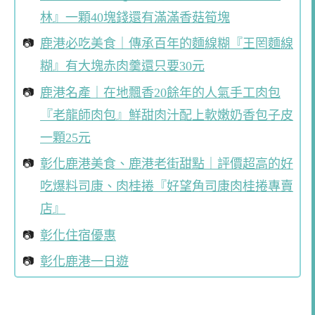
林』一顆40塊錢還有滿滿香菇筍塊
鹿港必吃美食｜傳承百年的麵線糊『王罔麵線
糊』有大塊赤肉羹還只要30元
鹿港名產｜在地飄香20餘年的人氣手工肉包
『老龍師肉包』鮮甜肉汁配上軟嫩奶香包子皮
一顆25元
彰化鹿港美食、鹿港老街甜點｜評價超高的好
吃爆料司康、肉桂捲『好望角司康肉桂捲專賣
店』
彰化住宿優惠
彰化鹿港一日遊