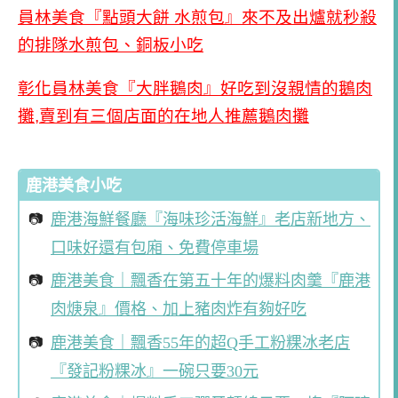
員林美食『點頭大餅 水煎包』來不及出爐就秒殺
的排隊水煎包、銅板小吃
彰化員林美食『大胖鵝肉』好吃到沒親情的鵝肉
攤,賣到有三個店面的在地人推薦鵝肉攤
鹿港美食小吃
鹿港海鮮餐廳『海味珍活海鮮』老店新地方、
口味好還有包廂、免費停車場
鹿港美食｜飄香在第五十年的爆料肉羹『鹿港
肉焿泉』價格、加上豬肉炸有夠好吃
鹿港美食｜飄香55年的超Q手工粉粿冰老店
『發記粉粿冰』一碗只要30元