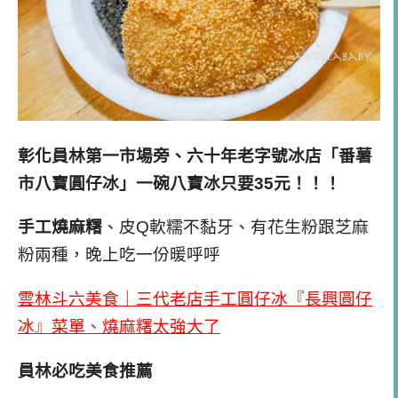
彰化員林第一市場旁、六十年老字號冰店「番薯
市八寶圓仔冰」一碗八寶冰只要35元！！！
手工燒麻糬
、皮Q軟糯不黏牙、有花生粉跟芝麻
粉兩種，晚上吃一份暖呼呼
雲林斗六美食｜三代老店手工圓仔冰『長興圓仔
冰』菜單、燒麻糬太強大了
員林必吃美食推薦