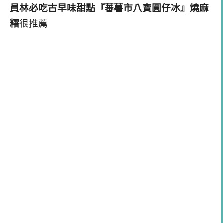
員林必吃古早味甜點『蕃薯市八寶圓仔冰』燒麻
糬
很推薦