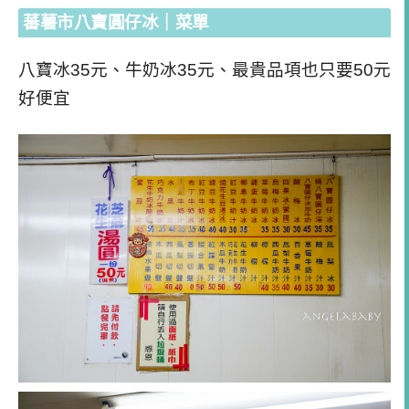
蕃薯市八寶圓仔冰｜菜單
八寶冰35元、牛奶冰35元、最貴品項也只要50元
好便宜