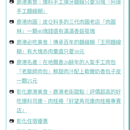
鹿港美食｜爆料手工彈牙麵線只要30塊『阿璋
手工麵線糊』
鹿港肉圓｜皮Ｑ料多的三代肉圓老店『肉圓
林』一顆40塊錢還有滿滿香菇筍塊
鹿港必吃美食｜傳承百年的麵線糊『王罔麵線
糊』有大塊赤肉羹還只要30元
鹿港名產｜在地飄香20餘年的人氣手工肉包
『老龍師肉包』鮮甜肉汁配上軟嫩奶香包子皮
一顆25元
彰化鹿港美食、鹿港老街甜點｜評價超高的好
吃爆料司康、肉桂捲『好望角司康肉桂捲專賣
店』
彰化住宿優惠