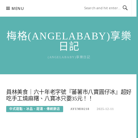
Skip
MENU
to
content
梅格(ANGELABABY)享樂
日記
(ANGELABABY)享樂日記
員林美食｜六十年老字號『蕃薯市八寶圓仔冰』超好
吃手工燒麻糬、八寶冰只要35元！！
中式甜點、冰品、甜湯、傳統餅店
AYUMI0218
2025-12-11