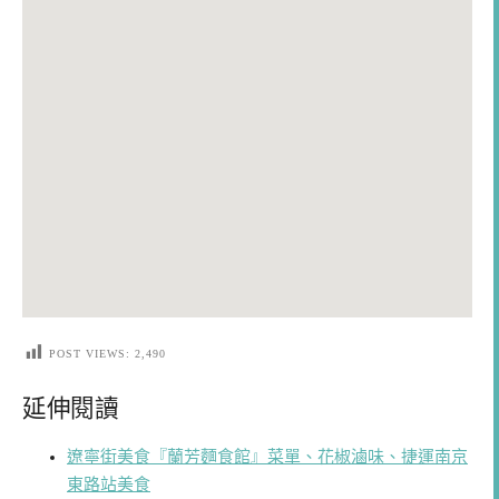
POST VIEWS:
2,490
延伸閱讀
遼寧街美食『蘭芳麵食館』菜單、花椒滷味、捷運南京
東路站美食