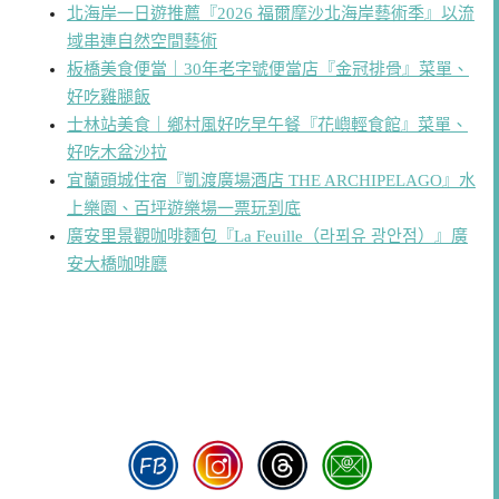
北海岸一日遊推薦『2026 福爾摩沙北海岸藝術季』以流
域串連自然空間藝術
板橋美食便當｜30年老字號便當店『金冠排骨』菜單、
好吃雞腿飯
士林站美食｜鄉村風好吃早午餐『花嶼輕食館』菜單、
好吃木盆沙拉
宜蘭頭城住宿『凱渡廣場酒店 THE ARCHIPELAGO』水
上樂園、百坪遊樂場一票玩到底
廣安里景觀咖啡麵包『La Feuille（라푀유 광안점）』廣
安大橋咖啡廳