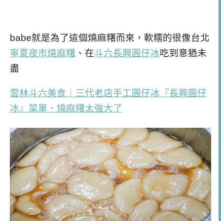
babe就是為了這個燒麻糬而來，軟糯的很像台北
寧夏夜市燒麻糬
、在
斗六長興圓仔冰
吃到意猶未
盡
雲林斗六美食｜三代老店手工圓仔冰『長興圓仔
冰』菜單、燒麻糬太強大了