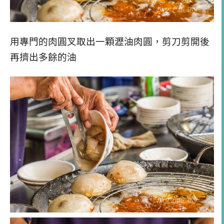
用專門的肉圓叉取出一顆瀝油肉圓，剪刀剪開後
再擠出多餘的油