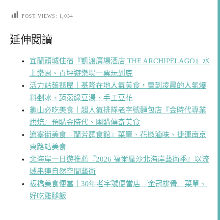
POST VIEWS:
1,034
延伸閱讀
宜蘭頭城住宿『凱渡廣場酒店 THE ARCHIPELAGO』水
上樂園、百坪遊樂場一票玩到底
活力站蒟蒻屋｜基隆在地人氣美食，賣到凌晨的人氣爆
料剉冰、蒟蒻綠豆湯、手工豆花
龜山必吃美食｜超人氣排隊老字號麵包店『金時代專業
烘焙』預購金時代、團購傳奇美食
遼寧街美食『蘭芳麵食館』菜單、花椒滷味、捷運南京
東路站美食
北海岸一日遊推薦『2026 福爾摩沙北海岸藝術季』以流
域串連自然空間藝術
板橋美食便當｜30年老字號便當店『金冠排骨』菜單、
好吃雞腿飯