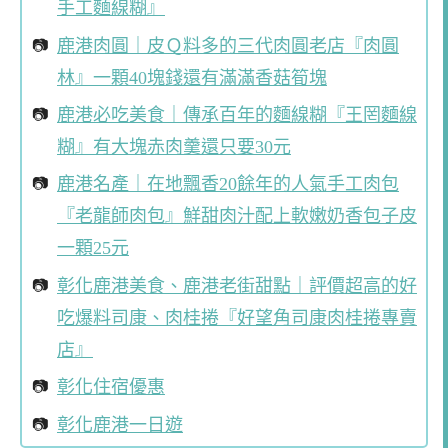
手工麵線糊』
鹿港肉圓｜皮Ｑ料多的三代肉圓老店『肉圓
林』一顆40塊錢還有滿滿香菇筍塊
鹿港必吃美食｜傳承百年的麵線糊『王罔麵線
糊』有大塊赤肉羹還只要30元
鹿港名產｜在地飄香20餘年的人氣手工肉包
『老龍師肉包』鮮甜肉汁配上軟嫩奶香包子皮
一顆25元
彰化鹿港美食、鹿港老街甜點｜評價超高的好
吃爆料司康、肉桂捲『好望角司康肉桂捲專賣
店』
彰化住宿優惠
彰化鹿港一日遊