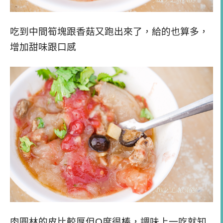
吃到中間筍塊跟香菇又跑出來了，給的也算多，
增加甜味跟口感
肉圓林的皮比較厚但Q度很棒，調味上一吃就知