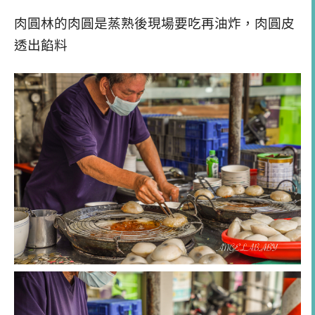
肉圓林的肉圓是蒸熟後現場要吃再油炸，肉圓皮
透出餡料