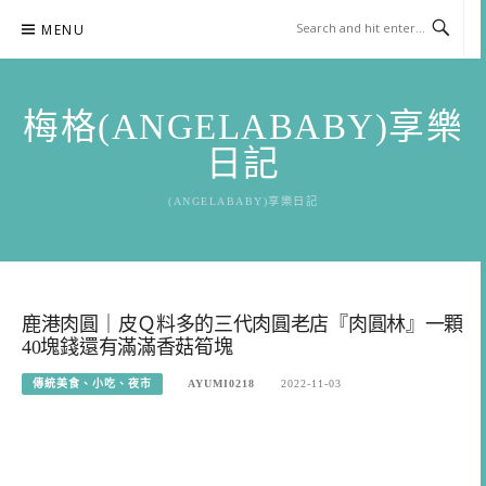
Skip
MENU
to
content
梅格(ANGELABABY)享樂
日記
(ANGELABABY)享樂日記
鹿港肉圓｜皮Ｑ料多的三代肉圓老店『肉圓林』一顆
40塊錢還有滿滿香菇筍塊
傳統美食、小吃、夜市
AYUMI0218
2022-11-03