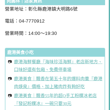
肉圓林｜店家資訊
營業地址：彰化縣鹿港鎮大明路6號
電話：04-7770912
營業時間：14:00～19:30
鹿港美食小吃
鹿港海鮮餐廳『海味珍活海鮮』老店新地方、
口味好還有包廂、免費停車場
鹿港美食｜飄香在第五十年的爆料肉羹『鹿港
肉焿泉』價格、加上豬肉炸有夠好吃
鹿港美食｜飄香55年的超Q手工粉粿冰老店
『發記粉粿冰』一碗只要30元