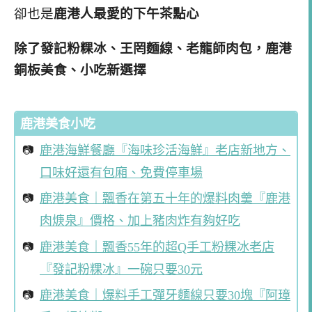
卻也是
鹿港人最愛的下午茶點心
除了發記粉粿冰、王罔麵線、老龍師肉包，鹿港
銅板美食、小吃新選擇
鹿港美食小吃
鹿港海鮮餐廳『海味珍活海鮮』老店新地方、
口味好還有包廂、免費停車場
鹿港美食｜飄香在第五十年的爆料肉羹『鹿港
肉焿泉』價格、加上豬肉炸有夠好吃
鹿港美食｜飄香55年的超Q手工粉粿冰老店
『發記粉粿冰』一碗只要30元
鹿港美食｜爆料手工彈牙麵線只要30塊『阿璋