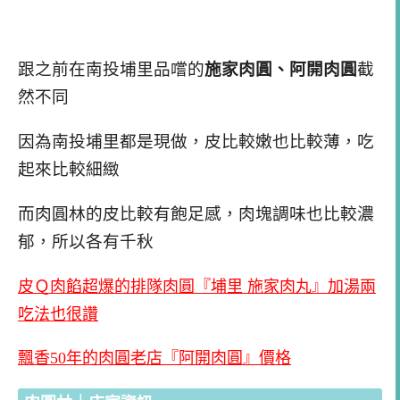
跟之前在南投埔里品嚐的
施家肉圓、阿開肉圓
截
然不同
因為南投埔里都是現做，皮比較嫩也比較薄，吃
起來比較細緻
而肉圓林的皮比較有飽足感，肉塊調味也比較濃
郁，所以各有千秋
皮Ｑ肉餡超爆的排隊肉圓『埔里 施家肉丸』加湯兩
吃法也很讚
飄香50年的肉圓老店『阿開肉圓』價格