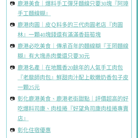
鹿港美食｜爆料手工彈牙麵線只要30塊『阿璋
手工麵線糊』
鹿港肉圓｜皮Ｑ料多的三代肉圓老店『肉圓
林』一顆40塊錢還有滿滿香菇筍塊
鹿港必吃美食｜傳承百年的麵線糊『王罔麵線
糊』有大塊赤肉羹還只要30元
鹿港名產｜在地飄香20餘年的人氣手工肉包
『老龍師肉包』鮮甜肉汁配上軟嫩奶香包子皮
一顆25元
彰化鹿港美食、鹿港老街甜點｜評價超高的好
吃爆料司康、肉桂捲『好望角司康肉桂捲專賣
店』
彰化住宿優惠