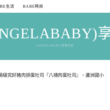
ABE生活
BABE時尚
NGELABABY
(ANGELABABY)享樂日記
.頂級究好豬肉排蛋吐司『八禱肉蛋吐司』、蘆洲國小