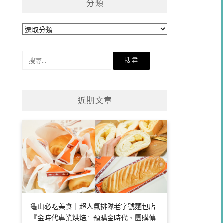
分類
分
類
搜
尋
關
鍵
近期文章
字:
龜山必吃美食｜超人氣排隊老字號麵包店
『金時代專業烘焙』預購金時代、團購傳