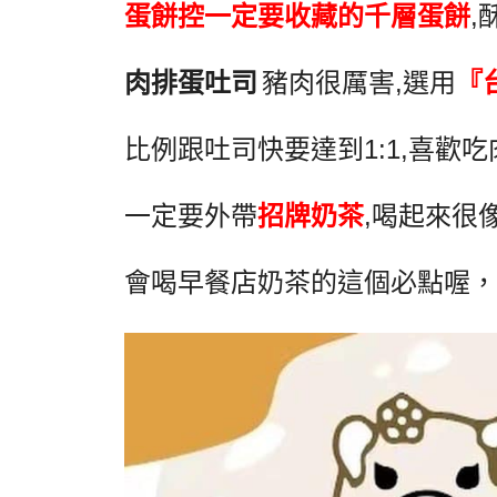
蛋餅控一定要收藏的千層蛋餅
,
肉排蛋吐司
豬肉很厲害
,
選用
『
比例跟吐司快要達到
1:1,
喜歡吃
一定要外帶
招牌奶茶
,
喝起來很
會喝早餐店奶茶的這個必點喔，