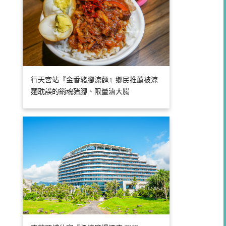
行天宮站『金香豬腳涼麵』鄉民推薦被涼
麵耽誤的銷魂豬腳、限量滷大腸