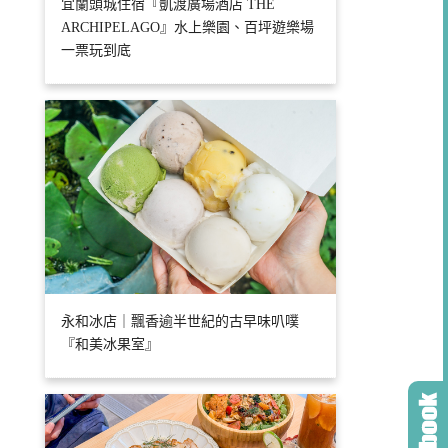
宜蘭頭城住宿『凱渡廣場酒店 THE
ARCHIPELAGO』水上樂園、百坪遊樂場
一票玩到底
永和冰店｜飄香逾半世紀的古早味叭噗
『和美冰果室』