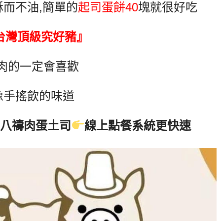
酥而不油
,
簡單的
起司蛋餅40
塊就很好吃
台灣頂級究好豬』
肉的一定會喜歡
像手搖飲的味道
八禱肉蛋土司
線上點餐系統更快速