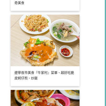
奇美食
遼寧夜市美食『牛家村』菜單、超好吃脆
皮蚵仔煎、炒飯