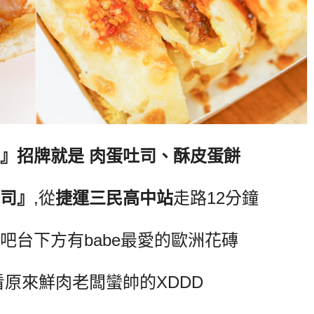
』招牌就是
肉蛋吐司、酥皮蛋餅
司』
,
從
捷運三民高中站
走路
12
分鐘
吧台下方有
babe
最愛的歐洲花磚
看原來鮮肉老闆蠻帥的
XDDD