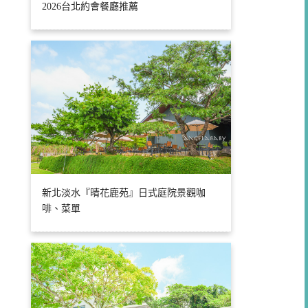
2026台北約會餐廳推薦
新北淡水『晴花鹿苑』日式庭院景觀咖
啡、菜單