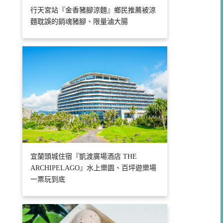
行天宮站『金香豬腳涼麵』鄉民推薦被涼
麵耽誤的銷魂豬腳、限量滷大腸
宜蘭頭城住宿『凱渡廣場酒店 THE
ARCHIPELAGO』水上樂園、百坪遊樂場
一票玩到底