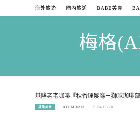
Skip
海外旅遊
國內旅遊
BABE美食
B
to
content
梅格(A
基隆老宅咖啡『秋香理髮廳－獅球珈琲
AYUMI0218
2024-11-20
基隆美食