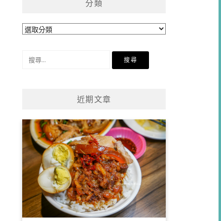
分類
分
類
搜
尋
關
鍵
近期文章
字: