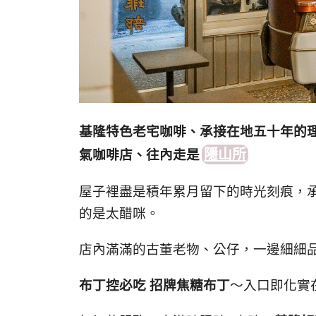
基隆特色老宅咖啡、承接在地五十年的
隱山所
氣咖啡店、往內走是
屋子裡盡是積年累月留下的時光刻痕，
的是太醋咪。
店內滿滿的古董老物、公仔，一邊細細
布丁控必吃 招牌焦糖布丁
～入口即化實