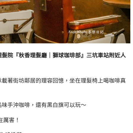
理髮院『秋香理髮廳｜獅球珈琲部』三坑車站附近人
承載著街坊鄰居的理容回憶，坐在理髮椅上喝咖啡真
品味手沖咖啡，還有黑白旗可以玩～
在厲害！