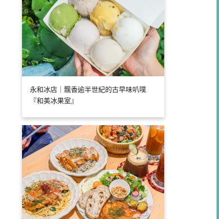
永和冰店｜飄香逾半世紀的古早味叭噗
『和美冰果室』