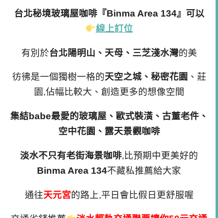
台北秘境玻璃屋咖啡『
Binma Area 134』可以
線上訂位
有別於
台北陽明山、天母、三芝淺水灣
的美
彷彿是一個獨樹一格的
天空之城、秘密花園
、莊
園,佔幅比較大、創造更多的想像空間
集結babe最愛的玻璃屋、歐式裝潢、古董老件、
空中花園、露天景觀咖啡
淡水不只有老街海景咖啡
,比預期中更美好的
Binma Area 134
不藏私推薦給大家
通往
天元宮
的路上,平日會比假日更舒服喔