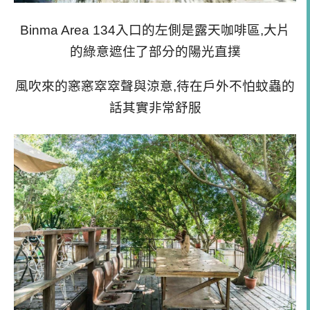
Binma Area 134入口的左側是露天咖啡區,大片
的綠意遮住了部分的陽光直撲
風吹來的窸窸窣窣聲與涼意,待在戶外不怕蚊蟲的
話其實非常舒服