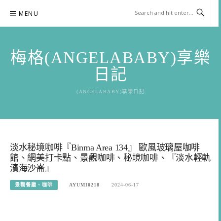
Skip
MENU
to
content
梅格(ANGELABABY)享樂
日記
(ANGELABABY)享樂日記
淡水秘境咖啡『Binma Area 134』 歐風玻璃屋咖啡
館、網美打卡點、景觀咖啡、秘境咖啡、『淡水輕軌
濱海沙崙』
景觀餐廳、咖啡
AYUMI0218
2024-06-17