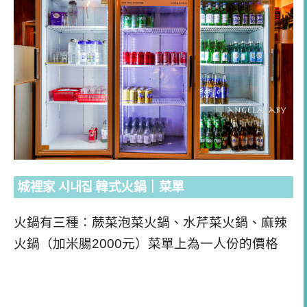
城裡家 시내집 韓式火鍋｜菜單
火鍋有三種：蕨菜泡菜火鍋、水芹菜火鍋、麻辣
火鍋（加米腸2000元）菜單上為一人份的價格