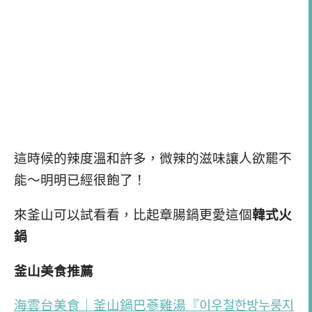
這時候的辣度溫和許多，微辣的滋味讓人欲罷不
能～明明已經很飽了！
來釜山可以試看看，比起章腸鍋更愛這個
韓式火
鍋
釜山美食推薦
海雲台美食｜釜山鍋巴蔘雞湯『이우철한방누룽지