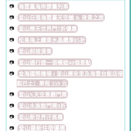
海雲臺海岸膠囊列車
釜山日落海雲臺天空艙 & 夜景之旅
釜山樂天世界門7折優惠
松島海上纜車水晶纜車85折
釜山斜坡滑車
釜山通行證一張暢遊40個景點
金海國際機場 ( 釜山廣安里及海雲台飯店接
駁巴士）單程 359 元
釜山X天空景觀門票
釜山水族館門票9折
釜山新世界汗蒸幕
釜山最新住宿優惠