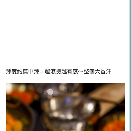
辣度約莫中辣，越滾燙越有感～整個大冒汗