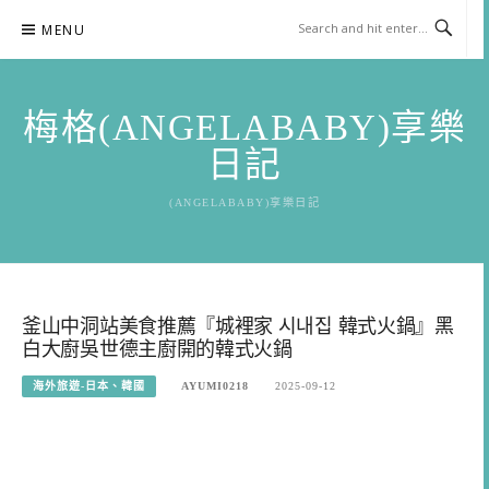
Skip
MENU
to
content
梅格(ANGELABABY)享樂
日記
(ANGELABABY)享樂日記
釜山中洞站美食推薦『城裡家 시내집 韓式火鍋』黑
白大廚吳世德主廚開的韓式火鍋
海外旅遊-日本、韓國
AYUMI0218
2025-09-12