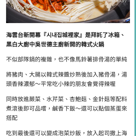
海雲台新開幕『시내집城裡家』是
拜託了冰箱、
黑白大廚中吳世德主廚新開的韓式火鍋
不似部隊鍋的複雜，也不像馬鈴薯排骨湯的單純
將豬肉、大腸以韓式辣醬炒熟後加入豬骨湯，湯
頭香辣濃郁～平常吃小辣的朋友會覺得辣喔
同時放進蕨菜、水芹菜、杏鮑菇、金針菇等配料
煮滾後即可品嚐，鹹香下飯～還可以點個蒸蛋來
搭配
吃到最後還可以變成泡菜炒飯，放入起司撒上海