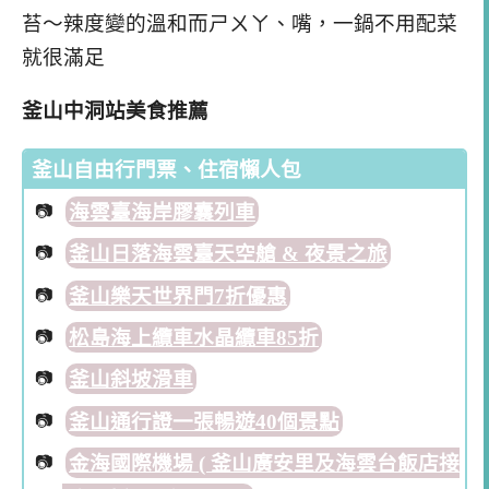
苔～辣度變的溫和而ㄕㄨㄚ、嘴，一鍋不用配菜
就很滿足
釜山中洞站美食推薦
釜山自由行門票、住宿懶人包
海雲臺海岸膠囊列車
釜山日落海雲臺天空艙 & 夜景之旅
釜山樂天世界門7折優惠
松島海上纜車水晶纜車85折
釜山斜坡滑車
釜山通行證一張暢遊40個景點
金海國際機場 ( 釜山廣安里及海雲台飯店接