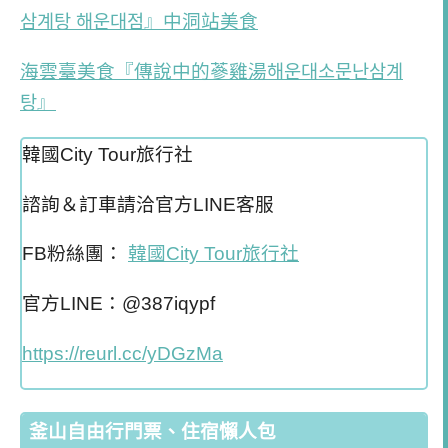
삼계탕 해운대점』中洞站美食
海雲臺美食『傳說中的蔘雞湯해운대소문난삼계
탕』
韓國City Tour旅行社
諮詢＆訂車請洽官方LINE客服
FB粉絲團：
韓國City Tour旅行社
官方LINE：@387iqypf
https://reurl.cc/yDGzMa
釜山自由行門票、住宿懶人包