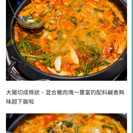
大腸切成條狀、混合豬肉塊～豐富的配料鹹香夠
味超下飯啦