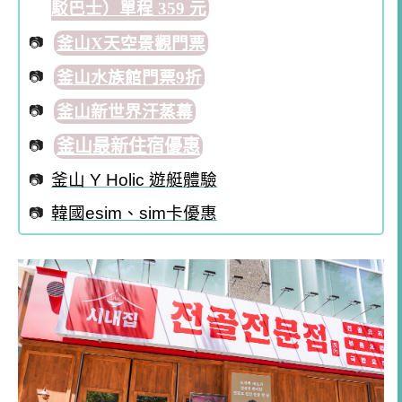
駁巴士）單程 359 元
釜山X天空景觀門票
釜山水族館門票9折
釜山新世界汗蒸幕
釜山最新住宿優惠
釜山 Y Holic 遊艇體驗
韓國esim、sim卡優惠