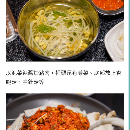
以泡菜辣醬炒豬肉，裡頭還有蕨菜、底部放上杏
鮑菇、金針菇等