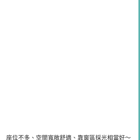
座位不多、空間寬敞舒適、靠窗區採光相當好～