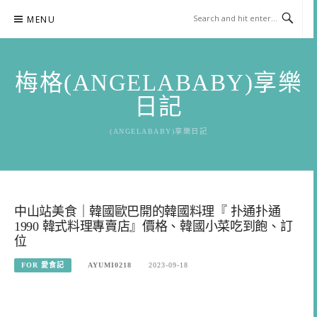
Skip
MENU
to
content
梅格(ANGELABABY)享樂
日記
(ANGELABABY)享樂日記
中山站美食｜韓國歐巴開的韓國料理『 扑通扑通
1990 韓式料理專賣店』價格、韓國小菜吃到飽、訂
位
FOR 愛食記
AYUMI0218
2023-09-18