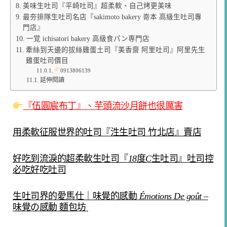
美味生吐司『平崎吐司』超柔軟、自己烤更美味
最夯排隊生吐司名店『sakimoto bakery 嵜本 高級生吐司專
門店』
一覚 ichisatori bakery 高級食パン専門店
牽絲到天邊的拔絲雞蛋土司『美香齋 阿里吐司』阿里先生
雞蛋吐司價目
0913806139
延伸閱讀
『伍圓宸布丁』、芋頭流沙月餅也很厲害
用柔軟征服世界的吐司『泩生吐司
竹北店』賣店
好吃到流淚的超柔軟生吐司『
18
度
C
生吐司』吐司控
必吃好吃吐司
生吐司界的愛馬仕｜味覺的感動
Émotions De goût –
味覺の感動
麵包坊