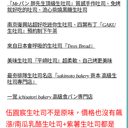
『
Mr.
パン
胖先生頂級生吐司』質感手作吐司、免烤
就好吃的吐司、流心柴燒黑糖生吐司
南京復興站超好吃迷你生吐司、四葉布丁『
GAKU
生吐司』預約制下午茶
來自日本會呼吸的生吐司『
Trees Bread
』
美味生吐司『平崎吐司』超柔軟、自己烤更美味
最夯排隊生吐司名店『
sakimoto bakery
嵜本
高級生
吐司專門店』
一覚
ichisatori bakery
高級食パン専門店
伍圓宸生吐司不是原味，價格也沒有飆
漲
!
南瓜乳酪生吐司
+
紫薯生吐司都是