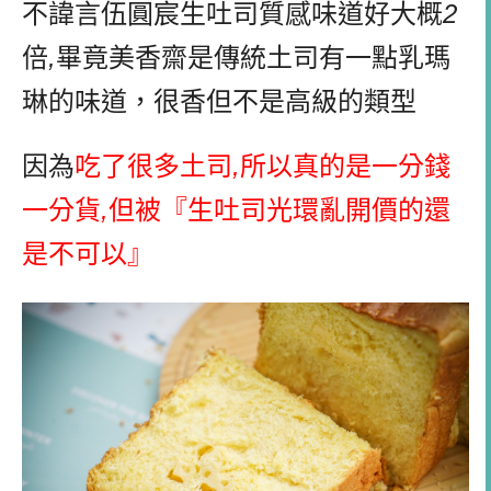
不諱言伍圓宸生吐司質感味道好大概
2
倍
,
畢竟美香齋是傳統土司有一點乳瑪
琳的味道，很香但不是高級的類型
因為
吃了很多土司
,
所以真的是一分錢
一分貨
,
但被『生吐司光環亂開價的還
是不可以』