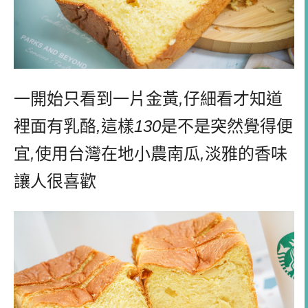
一開始只看到一片金黃
,
仔細看才知道
裡面有乳酪
,
這樣
130
是不是突然覺得便
宜
,
使用台灣在地小農南瓜
,
淡雅的香味
讓人很喜歡