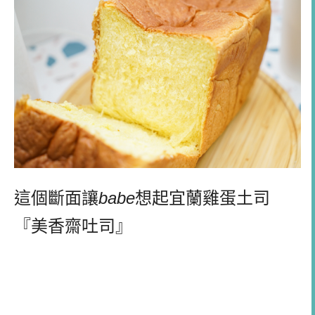
這個斷面讓
babe
想起宜蘭雞蛋土司
『美香齋吐司』