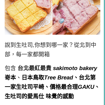
說到生吐司
,
你想到哪一家？從北到中
部，每一家都開箱
包含
台北最紅最貴
sakimoto bakery
嵜本
、
日本鳥取
Tree Bread
、台北第
一家生吐司平崎、價格最合理
GAKU
、
生吐司的愛馬仕
味覺的感動