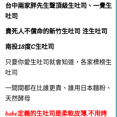
台中兩家胖先生聲頂級生吐司、一覺生
吐司
貴死人不償命的新竹生吐司
泩生吐司
南投
18
度
C
生吐司
只要你愛生吐司就會知道，各家標榜生
吐司
一間間都在比誰更貴、誰用日本麵粉、
天然酵母
babe
定義的生吐司是柔軟皮薄
,
不用烤