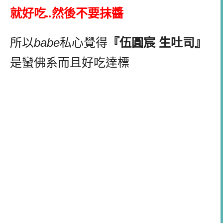
就好吃
..
然後不要抹醬
所以
babe
私心覺得
『伍圓宸
生吐司』
是蠻佛系而且好吃達標