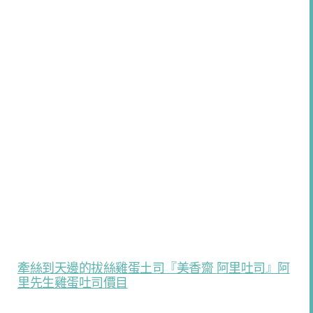
牽絲到天邊的拔絲雞蛋土司『美香齋
阿里吐司』阿
里先生雞蛋吐司價目