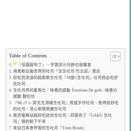
Table of Contents
『伍圓宸布丁』、芋頭流沙月餅也很厲害
用柔軟征服世界的吐司『泩生吐司 竹北店』賣店
好吃到流淚的超柔軟生吐司『18度C生吐司』吐司控必吃好
吃吐司
生吐司界的愛馬仕｜味覺的感動 Émotions De goût –味覺の
感動 麵包坊
『Mr.パン 胖先生頂級生吐司』質感手作吐司、免烤就好吃
的吐司、流心柴燒黑糖生吐司
南京復興站超好吃迷你生吐司、四葉布丁『GAKU 生吐
司』預約制下午茶
來自日本會呼吸的生吐司『Trees Bread』