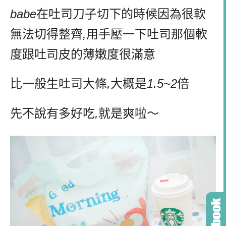
babe
在吐司刀子切下的時候因為很軟
無法切得整齊
,
用手壓一下吐司那個軟
度跟吐司皮的薄嫩度很滿意
比一般生吐司大條
,
大概是
1.5~2
倍
先不說有多好吃
,
就是爽啦～