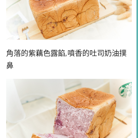
角落的紫藕色露餡
,
噴香的吐司奶油撲
鼻