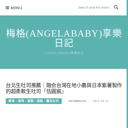
Skip
MENU
to
content
梅格(ANGELABABY)享樂
日記
(ANGELABABY)享樂日記
台北生吐司推薦｜融合台灣在地小農與日本紫薯製作
的超柔軟生吐司『伍圓宸』
輕食、咖啡、蛋糕、甜點、麵包吐司
AYUMI0218
2021-10-21