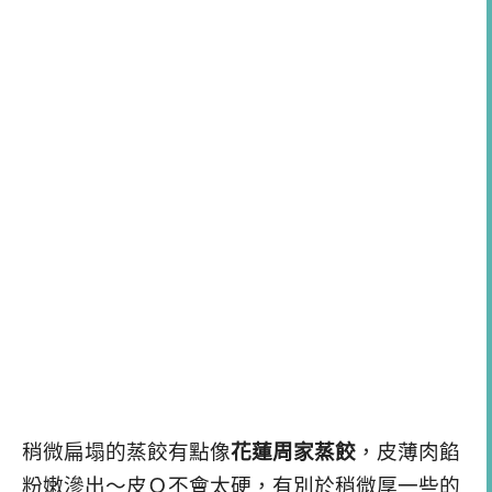
稍微扁塌的蒸餃有點像
花蓮周家蒸餃
，皮薄肉餡
粉嫩滲出～皮Ｑ不會太硬，有別於稍微厚一些的