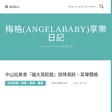
Skip
MENU
to
content
梅格(ANGELABABY)享樂
日記
(ANGELABABY)享樂日記
中山站美食『福大蒸餃館』排隊蒸餃、菜單價格
中式料理、和菜、桌菜、臺菜
AYUMI0218
2025-09-04