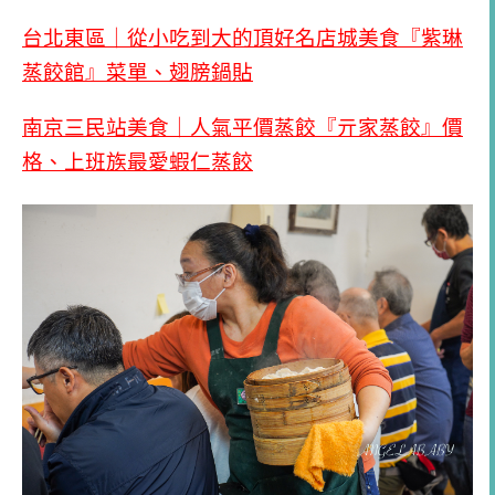
台北東區｜從小吃到大的頂好名店城美食『紫琳
蒸餃館』菜單、翅膀鍋貼
南京三民站美食｜人氣平價蒸餃『亓家蒸餃』價
格、上班族最愛蝦仁蒸餃