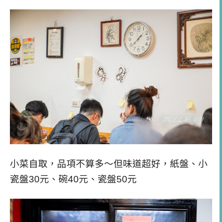
小菜自取，品項不算多～但味道超好，紙盤、小
瓷盤
30
元、碗
40
元、瓷盤
50
元