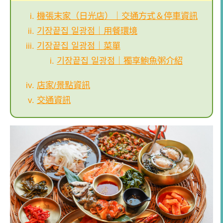
機張末家（日光店）｜交通方式＆停車資訊
기장끝집 일광점｜用餐環境
기장끝집 일광점｜菜單
기장끝집 일광점｜獨享鮑魚粥介紹
店家/景點資訊
交通資訊