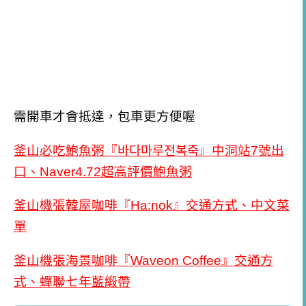
需開車才會抵達，包車更方便喔
釜山必吃鮑魚粥『바다마루전복죽』中洞站7號出
口、Naver4.72超高評價鮑魚粥
釜山機張韓屋咖啡『Ha:nok』交通方式、中文菜
單
釜山機張海景咖啡『Waveon Coffee』交通方
式、蟬聯七年藍緞帶