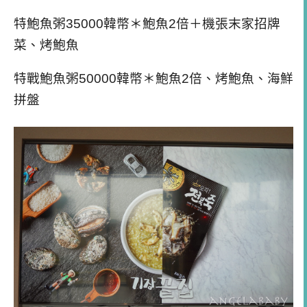
特鮑魚粥35000韓幣＊鮑魚2倍＋機張末家招牌
菜、烤鮑魚
特戰鮑魚粥50000韓幣＊鮑魚2倍、烤鮑魚、海鮮
拼盤