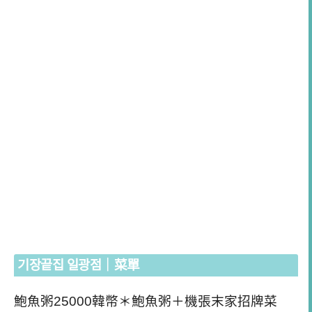
기장끝집 일광점｜菜單
鮑魚粥25000韓幣＊鮑魚粥＋機張末家招牌菜