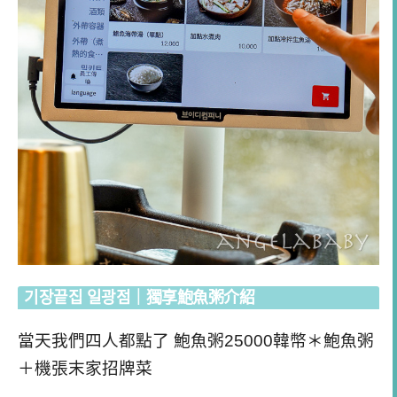
기장끝집 일광점｜獨享鮑魚粥介紹
當天我們四人都點了 鮑魚粥25000韓幣＊鮑魚粥
＋機張末家招牌菜