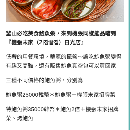
釜山必吃美食鮑魚粥，來到機張同樣能品嚐到
『機張末家（기장끝집）日光店』
低奢的用餐環境，華麗的擺盤～讓吃鮑魚粥變得
有趣又高雅，還有販售鮑魚真空包可以買回家
三
種不同價格的鮑魚粥，分別為
鮑魚粥25000韓幣＊鮑魚粥＋機張末家招牌菜
特鮑魚粥35000韓幣＊鮑魚2倍＋機張末家招牌
菜、烤鮑魚