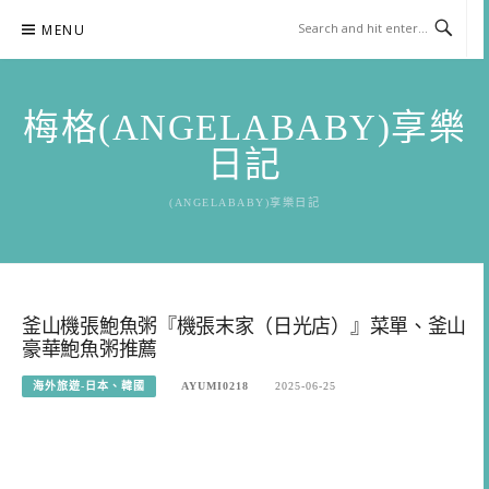
Skip
MENU
to
content
梅格(ANGELABABY)享樂
日記
(ANGELABABY)享樂日記
釜山機張鮑魚粥『機張末家（日光店）』菜單、釜山
豪華鮑魚粥推薦
海外旅遊-日本、韓國
AYUMI0218
2025-06-25