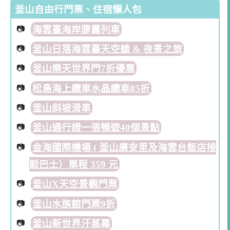
釜山自由行門票、住宿懶人包
海雲臺海岸膠囊列車
釜山日落海雲臺天空艙 & 夜景之旅
釜山樂天世界門7折優惠
松島海上纜車水晶纜車85折
釜山斜坡滑車
釜山通行證一張暢遊40個景點
金海國際機場 ( 釜山廣安里及海雲台飯店接
駁巴士）單程 359 元
釜山X天空景觀門票
釜山水族館門票9折
釜山新世界汗蒸幕